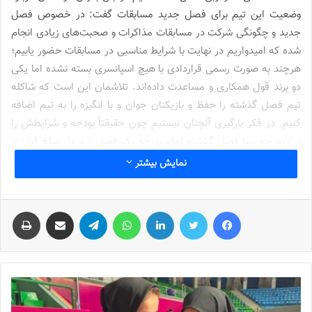
وضعیت این تیم برای فصل جدید مسابقات گفت: در خصوص فصل
جدید و چگونگی شرکت در مسابقات مذاکرات و صحبت‌های زیادی انجام
شده که امیدواریم در نهایت با شرایط مناسبی در مسابقات حضور یابیم؛
هرچند به صورت رسمی قراردادی با هیچ اسپانسری بسته نشده اما یکی
دو برند قول همکاری و مساعدت داده‌اند. تلاشمان این است که شاکله
تیم فصل گذشته را حفظ و بازیکنان جوان و با انگیزه را به تیم اضافه
کنیم. در فکر یارگیری آنچنان نیستیم چون حقیقتاً بودجه و شرایطش را
نداریم چه بسا فصل گذشته تمام بودجه یک فصل تیم ما، مبلغ قرارداد
یکی از بازیکنان تیم‌های بم و سپاهان بود!
نمایش بیشتر
کار سختی را در آسیا پیش رو داریم
فیس بوک
توییتر
لینکدین
واتس آپ
تلگرام
اشتراک گذاری از طریق ایمیل
چاپ
نوشته های مشابه
شماره 772 روزنامه فوتبالز منتشر شد
2022-12-16