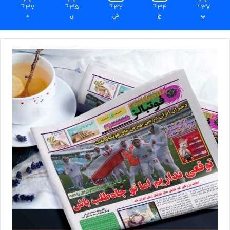
37
35
32
34
37
℃
℃
℃
℃
℃
پ
ج
ش
ی
د