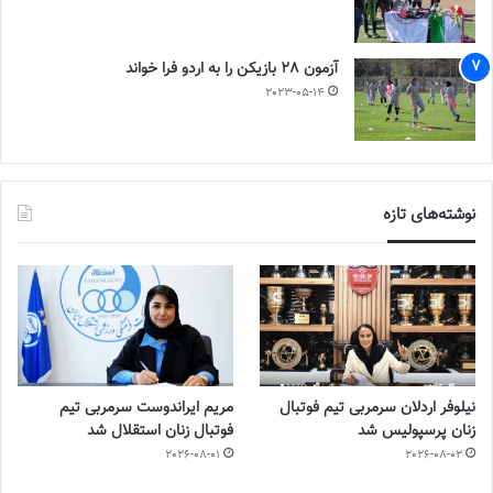
آزمون 28 بازیکن را به اردو فرا خواند
2023-05-14
نوشته‌های تازه
نیلوفر اردلان سرمربی تیم فوتبال
مریم ایراندوست سرمربی تیم
زنان پرسپولیس شد
فوتبال زنان استقلال شد
2026-08-01
2026-08-02