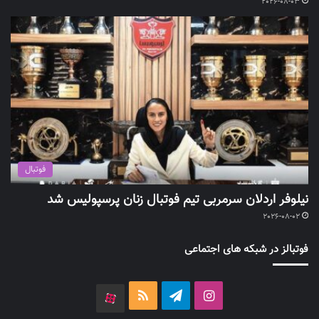
2026-08-03
فوتبال
نیلوفر اردلان سرمربی تیم فوتبال زنان پرسپولیس شد
2026-08-02
فوتبالز در شبکه های اجتماعی
اینستاگرام
تلگرام
خوراک
آپارات