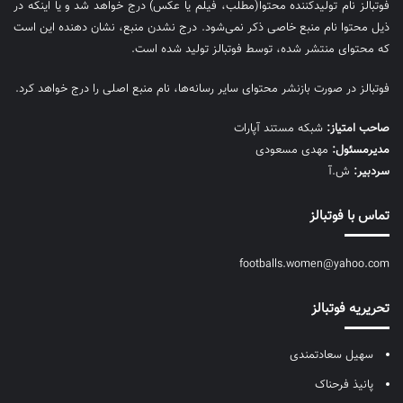
فوتبالز نام تولیدکننده محتوا(مطلب، فیلم یا عکس) درج خواهد شد و یا اینکه در
ذیل محتوا نام منبع خاصی ذکر نمی‌‎شود. درج نشدن منبع، نشان دهنده این است
که محتوای منتشر شده، توسط فوتبالز تولید شده است.
فوتبالز در صورت بازنشر محتوای سایر رسانه‌ها، نام منبع اصلی را درج خواهد کرد.
صاحب امتیاز:
شبکه مستند آپارات
مديرمسئول:
مهدی مسعودی
سردبیر:
ش.آ
تماس با فوتبالز
footballs.women@yahoo.com
تحریریه فوتبالز
سهیل سعادتمندی
پانیذ فرحناک