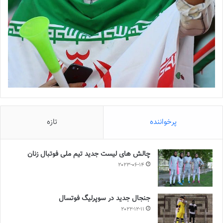
پرخواننده
تازه
چالش هاى ليست جدید تيم ملى فوتبال زنان
2023-06-14
جنجال جدید در سوپرلیگ فوتسال
2022-12-11