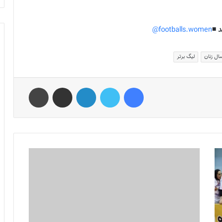
 ◾️
footballs.women@
ال زنان
لیگ برتر
فیس بوک
توییتر
لینکدین
اشتراک گذاری از طریق ایمیل
چاپ