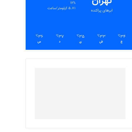
تهران
16%
5.81 کیلومتر/ساعت
ابرهای پراکنده
36
37
35
33
34
℃
℃
℃
℃
℃
ج
ش
ی
د
س