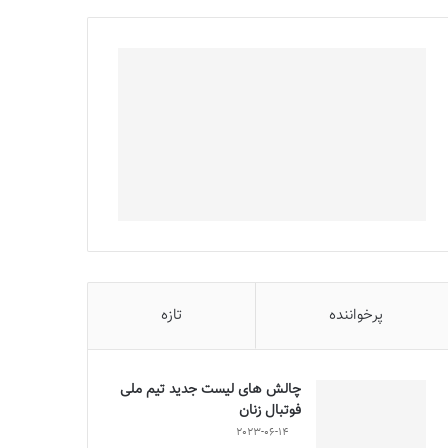
پرخواننده
تازه
چالش هاى ليست جدید تيم ملى
فوتبال زنان
2023-06-14