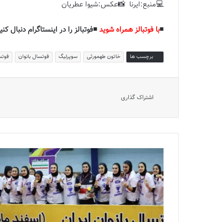
💻منبع:ایرنا 📸عکس:شیوا عطریان
◾️
با فوتبالز همراه شوید
◾️فوتبالز را در اینستاگرام دنبال کنید
برچسب ها
خاتون طهمورثی
سوپرلیگ
فوتسال بانوان
فوتس
اشتراک گذاری