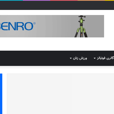
گالری فوتبالز
ورزش زنان