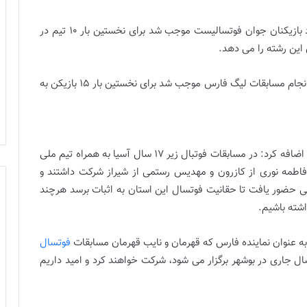
نایب رئیس هیات فوتبال فارس گفت:‌ انگیزه و علاقه زیاد بازیکنان جوان فوتسالیست موجب شد برای نخستین بار ۱۰ تیم در
این رشته را می دهد.
خاتون طهمورثی ادامه داد:‌ راه اندازی مدارس فوتسال و انجام مسابقات لیگ فارس موجب شد برای نخستین بار ۱۵ بازیکن به
این پیشکسوت فوتبال فارس که مدرس فدراسیون هست اضافه کرد:‌ در مسابقات فوتبال زیر ۱۷ سال آسیا به همراه تیم ملی
د، فاطمه نوری از کازرون و مهدیس رستمی از شیراز شرکت داشتند و
 حضور یافت تا حقانیت فوتسال این استان به اثبات برسد هرچند
اشته باشیم.
ن به عنوان نماینده فارس که قهرمان و نایب قهرمان مسابقات
فوتسال
ل جاری در بوشهر برگزار می شود، شرکت خواهند کرد و امید داریم