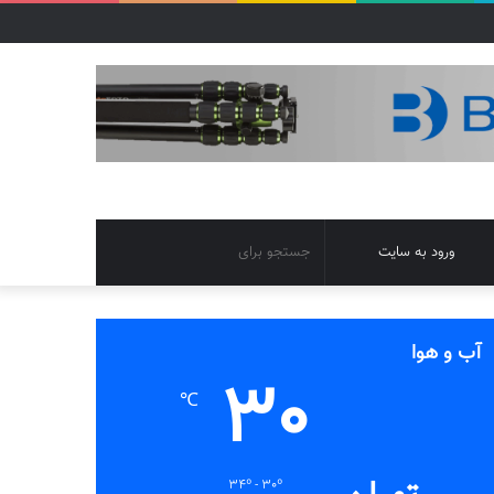
تغییر
جستجو
ورود به سایت
پوسته
برای
آب و هوا
30
℃
34º - 30º