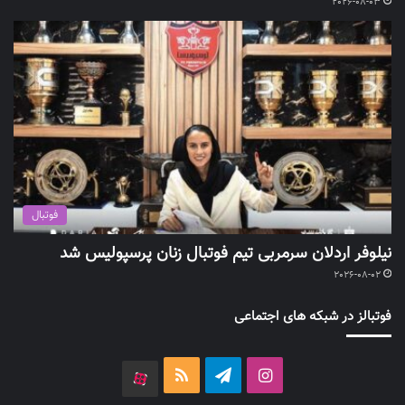
2026-08-03
فوتبال
نیلوفر اردلان سرمربی تیم فوتبال زنان پرسپولیس شد
2026-08-02
فوتبالز در شبکه های اجتماعی
اینستاگرام
تلگرام
خوراک
آپارات