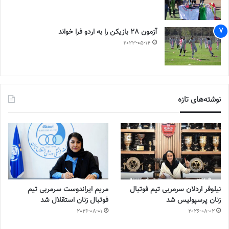
آزمون 28 بازیکن را به اردو فرا خواند
2023-05-14
نوشته‌های تازه
نیلوفر اردلان سرمربی تیم فوتبال
مریم ایراندوست سرمربی تیم
زنان پرسپولیس شد
فوتبال زنان استقلال شد
2026-08-01
2026-08-02