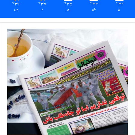
36
37
35
33
32
℃
℃
℃
℃
℃
ج
ش
ی
د
س