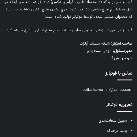
فوتبالز نام تولیدکننده محتوا(مطلب، فیلم یا عکس) درج خواهد شد و یا اینکه در
ذیل محتوا نام منبع خاصی ذکر نمی‌‎شود. درج نشدن منبع، نشان دهنده این است
که محتوای منتشر شده، توسط فوتبالز تولید شده است.
فوتبالز در صورت بازنشر محتوای سایر رسانه‌ها، نام منبع اصلی را درج خواهد کرد.
صاحب امتیاز:
شبکه مستند آپارات
مديرمسئول:
مهدی مسعودی
سردبیر:
ش.آ
تماس با فوتبالز
footballs.women@yahoo.com
تحریریه فوتبالز
سهیل سعادتمندی
پانیذ فرحناک