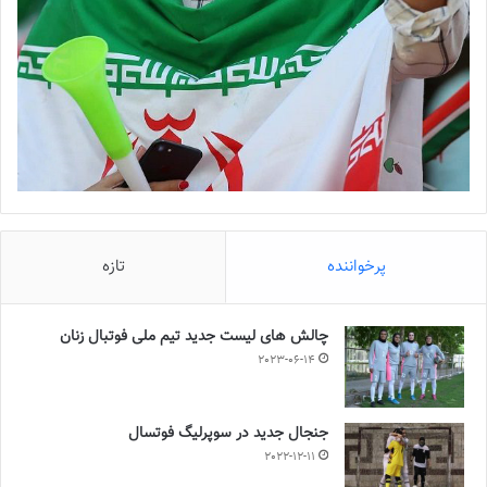
پرخواننده
تازه
چالش هاى ليست جدید تيم ملى فوتبال زنان
2023-06-14
جنجال جدید در سوپرلیگ فوتسال
2022-12-11