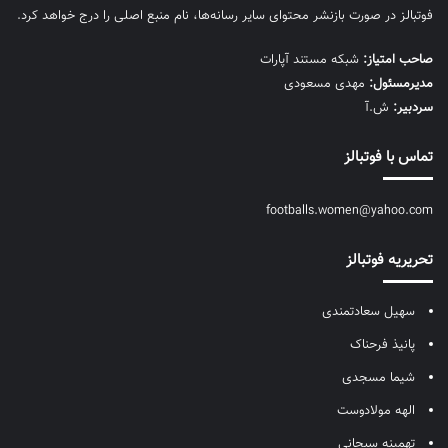
فوتبالز در صورت بازنشر محتوای سایر رسانه‌ها، نام منبع اصلی را درج خواهد کرد.
صاحب امتیاز:
شبکه مستند آپارات
مديرمسئول:
مهدی مسعودی
سردبیر:
ش.آ
تماس با فوتبالز
footballs.women@yahoo.com
تحریریه فوتبالز
سهیل سعادتمندی
پانیذ فرحناک
شیما مسجدی
الهه مولادوست
تهمینه سبحانی