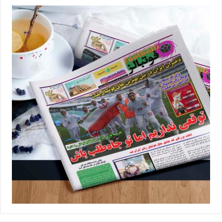
فوتبال باشگاهی زنان ایران هیچ‌گاه سابقه رویارویی با تیم‌های شرق آسیا
را در تاریخ خود نداشته و حالا این فرصت تاریخی در انتظار خاتون بم
است تا در مقابل قدرت‌مندترین تیم‌های قاره آسیا قرار گیرد. براساس
تصمیم (AFC)، کشورهای تایلند و ازبکستان میزبان مسابقات مرحله
گروهی خواهند بود و قرار است مسابقه فینال میان تیم‌های صدرنشین
دو گروه برگزار شود. طبق جدول زمان‌بندی اعلام شده، چهارمین و آخرین
دوره از مسابقات آزمایشی جام باشگاه‌های فوتبال زنان آسیا قرار است از
15 تا 21 آبان‌ماه در مرحله گروهی برگزار شود و قرعه‌کشی آن‌هم
پنجشنبه شانزدهم شهریورماه از ساعت 10:30 به وقت ایران به میزبانی
کوالالامپور در مقر کنفدراسیون فوتبال آسیا به انجام خواهد رسید.
💻منبع:فوتبال360 📸عکس:رعنا باقری
◾️
با فوتبالز همراه شوید
◾️فوتبالز را در اینستاگرام دنبال کنید
footballs.women@
◾️
برچسب ها
خاتون بم
فوتبال زنان
فوتسال بانوان
مرضیه جعفری