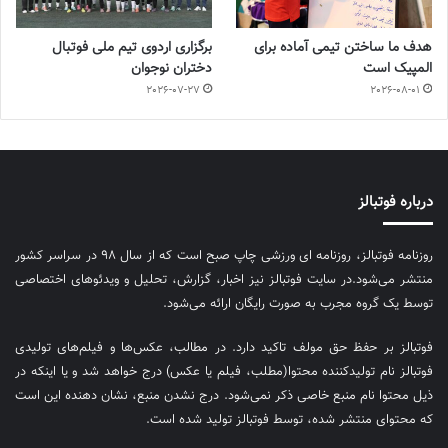
هدف ما ساختن تیمی آماده برای
برگزاری اردوی تیم ملی فوتبال
المپیک است
دختران نوجوان
2026-07-27
2026-08-01
درباره فوتبالز
روزنامه فوتبالز، روزنامه ای ورزشی چاپ صبح است که از سال ۹۸ در سراسر کشور
منتشر می‌شود.در سایت فوتبالز نیز اخبار، گزارش، تحلیل و ویدئوهای اختصاصی
توسط یک گروه مجرب به صورت رایگان ارائه می‌شود.
فوتبالز بر حفظ حق مولف تاکید دارد. در مطالب، عکس‌ها و فیلم‌های تولیدی
فوتبالز نام تولیدکننده محتوا(مطلب، فیلم یا عکس) درج خواهد شد و یا اینکه در
ذیل محتوا نام منبع خاصی ذکر نمی‌‎شود. درج نشدن منبع، نشان دهنده این است
که محتوای منتشر شده، توسط فوتبالز تولید شده است.