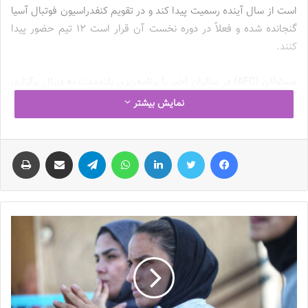
است از سال آینده رسمیت پیدا کند و در تقویم کنفدراسیون فوتبال آسیا
گنجانده شده و فعلاً در دوره نخست آن قرار است 12 تیم حضور پیدا
کنند.
مسئولان (AFC) در سالیان اخیر با برنامه‌ریزی بلندمدت به دنبال برگزاری
چنین تورنمنتی بودند؛ به‌طوری‌که موضوع برگزاری جام باشگاه‌های فوتبال
نمایش بیشتر
زنان آسیا به صورت آزمایشی در دستور کار کنفدراسیون فوتبال آسیا قرار
گرفت و بعد از برگزاری موفق 3 دوره از این رقابت‌ها با حضور بهترین
فیس بوک
توییتر
لینکدین
واتس آپ
تلگرام
اشتراک گذاری از طریق ایمیل
چاپ
تیم‌های شرق و غرب آسیا، حالا قرار است دوره چهارم و نهایی این
تورنمنت در سال پیش‌رو برگزار شود که به مانند 2 دوره اخیر، بازهم
فوتبال زنان ایران در این مسابقات نماینده دارد.
آزمون و خطا (AFC) با حضور نمایندگان ایران
شهرداری سیرجان
اولین نماینده ایران در مسابقات آزمایشی جام
باشگاه‌های فوتبال زنان آسیا بود که شاگردان مریم جهان‌نجاتی در سال
2021 و در شرایطی‌که مسابقات با حضور 4 تیم برتر غرب آسیا برگزار شد،
شرکت کردند که توانستند به مقام دوم دست پیدا کنند. بعد از وقفه‌ای