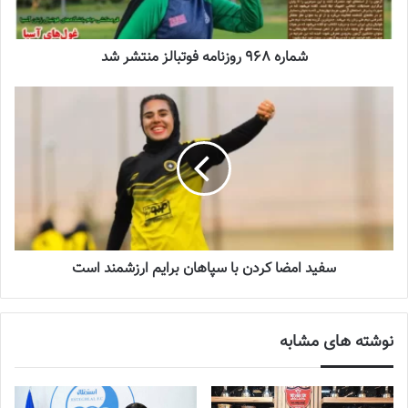
آینده درخشانی در انتظار فوتبال بانوان است
شماره 968 روزنامه فوتبالز منتشر شد
2022-12-10
اولین اردوی انتخابی تیم ملی فوتبال زیر14 سال بانوان از تاریخ 17 و 18
شهریور در استان فارس به شرح برگزار شد.
زینب حق وردی ، محدثه آقابابایی ، زهرا شاکری (چهارمحال بختیاری)
سارا رهنما ، نگار فریدونی ، آیلین دفاعی ، ساغر آذرپیما ، غزال انصاری ،
غزاله مختاری ، پریا ساکی (اصفهان) فاطمه زنگاری ، حدیث قاسمی ،
سفید امضا کردن با سپاهان برایم ارزشمند است
ویداصفری ، مرضیه بازیار ، ستایش جعفری (فارس) حدیث مرشدی ،
عایشه دلدار ، هلیا هاشمی (هرمزگان) فاطمه شهسواری ، دینا سلیمانی ،
الناز حسینی (کرمان) زینب جلالی ، هستی ممسنی ، نسترن عباسی ،
نوشته های مشابه
آریسا تاجیک ، آیتان بوداغی ، سما نوروزی (بوشهر) طهورا تیموری ،
یاسمین امیدوند ، حدیه سادات حسینی (یزد) باران نگین تاجی ، ساغر
پیروزمند (کهگیلویه وبویراحمد)