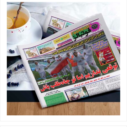
◾️
با فوتبالز همراه شوید
◾️فوتبالز را در اینستاگرام دنبال کنید
footballs.women@
◾️
برچسب ها
پروانه کران خسروی
تیم ملی فوتبال
فدراسیون فوتبال
فوتبال بانوان
فوتبال زنان