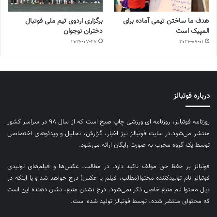
هدف ما ساختن تیمی آماده برای
برگزاری اردوی تیم ملی فوتبال
المپیک است
دختران نوجوان
2026-07-27
2026-08-01
درباره فوتبالز
روزنامه فوتبالز، روزنامه ای ورزشی چاپ صبح است که از سال ۹۸ در سراسر کشور
منتشر می‌شود.در سایت فوتبالز نیز اخبار، گزارش، تحلیل و ویدئوهای اختصاصی
توسط یک گروه مجرب به صورت رایگان ارائه می‌شود.
فوتبالز بر حفظ حق مولف تاکید دارد. در مطالب، عکس‌ها و فیلم‌های تولیدی
فوتبالز نام تولیدکننده محتوا(مطلب، فیلم یا عکس) درج خواهد شد و یا اینکه در
ذیل محتوا نام منبع خاصی ذکر نمی‌‎شود. درج نشدن منبع، نشان دهنده این است
که محتوای منتشر شده، توسط فوتبالز تولید شده است.