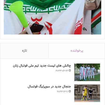
پرخواننده
تازه
چالش هاى ليست جدید تيم ملى فوتبال زنان
2023-06-14
جنجال جدید در سوپرلیگ فوتسال
2022-12-11