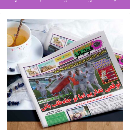
ج
ش
ی
د
س