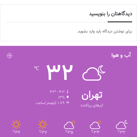
دیدگاهتان را بنویسید
برای نوشتن دیدگاه باید
وارد بشوید
.
آب و هوا
32
℃
تهران
32º - 30º
13%
1.79 کیلومتر/ساعت
ابرهای پراکنده
36
37
35
33
32
℃
℃
℃
℃
℃