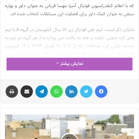
که با اعلام کنفدراسیون فوتبال آسیا مهسا قربانی به عنوان داور و بهاره
سیفی به عنوان کمک داور برای قضاوت این مسابقات انتخاب شده اند.
شایان ذکر است، تیم ملی فوتبال زیر 17 سال کشورمان در گروه A با تیم
های کره جنوبی، تایلند و هند به رقابت می پردازد و از هر گروه دو تیم به
مرحله نهایی این مسابقات که از 7 تا 20 آوریل 2024 ( 19 فروردین
لغایت اول اردیبهشت ماه 1403 ) در اندونزی برگزار می شود، صعود می
کنند.
نمایش بیشتر
همچنین با اعلام کنفدراسیون فوتبال آسیا مهناز ذکایی به عنوان داور و
فیس بوک
توییتر
لینکدین
واتس آپ
تلگرام
اشتراک گذاری از طریق ایمیل
چاپ
آتنا لشنی به عنوان کمک داور برای قضاوت در
فوتبال بانوان
انتخاب شده
اند.
نوشته های مشابه
چالش هاى ليست جدید تيم ملى فوتبال
زنان