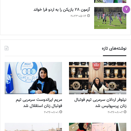
آزمون 28 بازیکن را به اردو فرا خواند
2023-05-14
نوشته‌های تازه
نیلوفر اردلان سرمربی تیم فوتبال
مریم ایراندوست سرمربی تیم
زنان پرسپولیس شد
فوتبال زنان استقلال شد
2026-08-01
2026-08-02