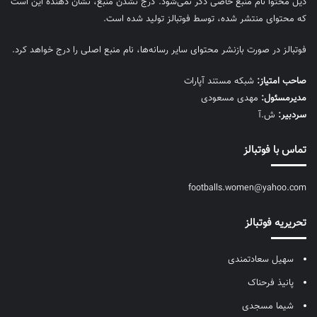
ذیل محتوا نام منبع خاصی ذکر نمی‌‎شود. درج نشدن منبع، نشان دهنده این است
که محتوای منتشر شده، توسط فوتبالز تولید شده است.
فوتبالز در صورت بازنشر محتوای سایر رسانه‌ها، نام منبع اصلی را درج خواهد کرد.
صاحب امتیاز:
شبکه مستند آپارات
مديرمسئول:
مهدی مسعودی
سردبیر:
ش.آ
تماس با فوتبالز
footballs.women@yahoo.com
تحریریه فوتبالز
سهیل سعادتمندی
پانیذ فرحناک
شیما مسجدی