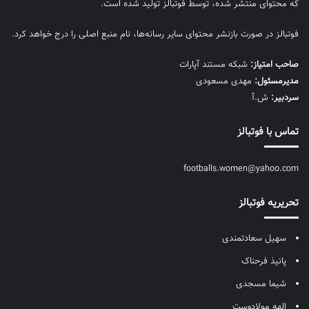
که محتوای منتشر شده، توسط فوتبالز تولید شده است.
فوتبالز در صورت بازنشر محتوای سایر رسانه‌ها، نام منبع اصلی را درج خواهد کرد.
صاحب امتیاز:
شبکه مستند آپارات
مديرمسئول:
مهدی مسعودی
سردبیر:
ش.آ
تماس با فوتبالز
footballs.women@yahoo.com
تحریریه فوتبالز
سهیل سعادتمندی
پانیذ فرحناک
شیما مسجدی
الهه مولادوست