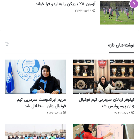
آزمون 28 بازیکن را به اردو فرا خواند
2023-05-14
نوشته‌های تازه
نیلوفر اردلان سرمربی تیم فوتبال
مریم ایراندوست سرمربی تیم
زنان پرسپولیس شد
فوتبال زنان استقلال شد
2026-08-01
2026-08-02