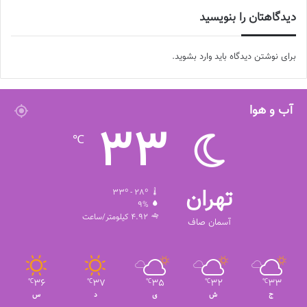
◾️
با فوتبالز همراه شوید
◾️فوتبالز را در اینستاگرام دنبال کنید
دیدگاهتان را بنویسید
footballs.women@
◾️
برای نوشتن دیدگاه باید
وارد بشوید
.
برچسب ها
تیم ملی فوتبال
شادی مهینی
فوتبال بانوان
فوتبال زنان
آب و هوا
33
℃
تهران
33º - 28º
9%
4.92 کیلومتر/ساعت
آسمان صاف
36
37
35
32
33
℃
℃
℃
℃
℃
ج
ش
ی
د
س