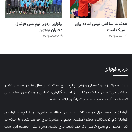
هدف ما ساختن تیمی آماده برای
برگزاری اردوی تیم ملی فوتبال
المپیک است
دختران نوجوان
2026-07-27
2026-08-01
درباره فوتبالز
روزنامه فوتبالز، روزنامه ای ورزشی چاپ صبح است که از سال ۹۸ در سراسر کشور
منتشر می‌شود.در سایت فوتبالز نیز اخبار، گزارش، تحلیل و ویدئوهای اختصاصی
توسط یک گروه مجرب به صورت رایگان ارائه می‌شود.
فوتبالز بر حفظ حق مولف تاکید دارد. در مطالب، عکس‌ها و فیلم‌های تولیدی
فوتبالز نام تولیدکننده محتوا(مطلب، فیلم یا عکس) درج خواهد شد و یا اینکه در
ذیل محتوا نام منبع خاصی ذکر نمی‌‎شود. درج نشدن منبع، نشان دهنده این است