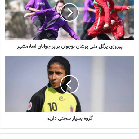
شماره 900 روزنامه فوتبالز منتشر شد
2023-06-14
شماره 918 روزنامه فوتبالز منتشر شد
پیروزی پرگل ملی پوشان نوجوان برابر جوانان اسلامشهر
2023-07-07
زهره کودایی سنگربان پرافتخار فوتبال بانوان که سال‌ها پیراهن تیم ملی
را بر تن داشته با سپاهان تمدید کرد.
بازیکنان اعزامی به تایلند مشخص شدند
گروه بسيار سختى داریم
مرحله دوم رقابتهای قهرمانی زیر 17 سال دختران آسیا در حالی از 28
شهریورماه آغاز می شود که ملی پوشان کشورمان به مصاف حریفانی از
کشورهای کره جنوبی، تایلند و هند می روند. این مسابقات از 28 شهریور