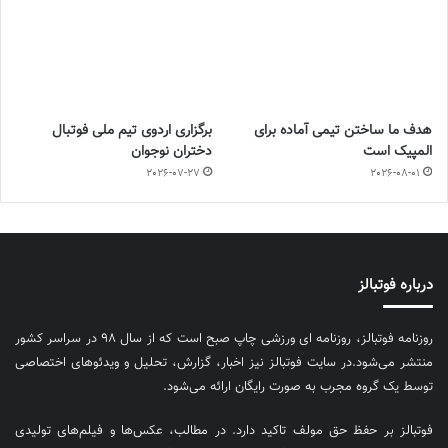
هدف ما ساختن تیمی آماده برای
برگزاری اردوی تیم ملی فوتبال
المپیک است
دختران نوجوان
2026-07-27
2026-08-01
درباره فوتبالز
روزنامه فوتبالز، روزنامه ای ورزشی چاپ صبح است که از سال ۹۸ در سراسر کشور
منتشر می‌شود.در سایت فوتبالز نیز اخبار، گزارش، تحلیل و ویدئوهای اختصاصی
توسط یک گروه مجرب به صورت رایگان ارائه می‌شود.
فوتبالز بر حفظ حق مولف تاکید دارد. در مطالب، عکس‌ها و فیلم‌های تولیدی