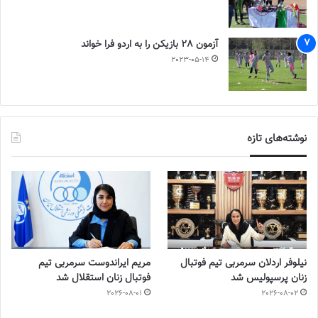
آزمون 28 بازیکن را به اردو فرا خواند
2023-05-14
نوشته‌های تازه
نیلوفر اردلان سرمربی تیم فوتبال
مریم ایراندوست سرمربی تیم
زنان پرسپولیس شد
فوتبال زنان استقلال شد
2026-08-01
2026-08-02