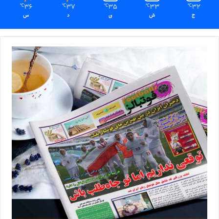
36
37
35
33
32
℃
℃
℃
℃
℃
ج
ش
ی
د
س