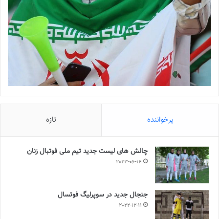
پرخواننده
تازه
چالش هاى ليست جدید تيم ملى فوتبال زنان
2023-06-14
جنجال جدید در سوپرلیگ فوتسال
2022-12-11