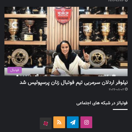
2026-08-03
فوتبال
نیلوفر اردلان سرمربی تیم فوتبال زنان پرسپولیس شد
2026-08-02
فوتبالز در شبکه های اجتماعی
اینستاگرام
تلگرام
خوراک
آپارات