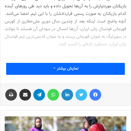
بازیکنان موردنیازش را به آن‌ها تحویل داده و باید دید طی روزهای آینده
کدام بازیکنان به صورت رسمی قراردادشان را با این تیم امضا می‌کنند.
آنچه واضح است اینکه بعد از چندین سال دوری ملی‌حفاری از کورس
قهرمانی فوتسال زنان ایران، آن‌ها امسال در سودای آن هستند تا بتوانند
در سوپرلیگ به عنوان قهرمانی برسند و به عنوان قدیمی‌ترین تیم فوتسال
زنان ایران، دستاورد تازه‌ای را کسب کنند.
زهره کودایی با سپاهان تمدید کرد
نمایش بیشتر
نوشته های مشابه
فیس بوک
توییتر
لینکدین
واتس آپ
تلگرام
اشتراک گذاری از طریق ایمیل
چاپ
شماره 772 روزنامه فوتبالز منتشر شد
2022-12-16
شماره 1054 روزنامه فوتبالز منتشر شد
2023-12-25