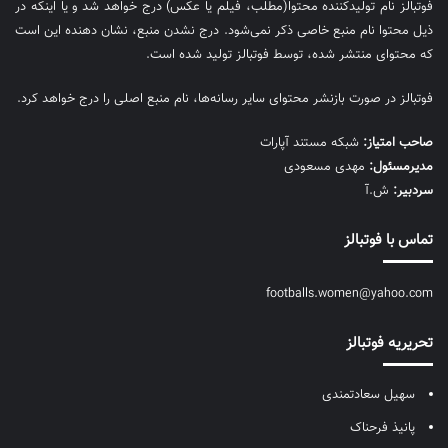
فوتبالز نام تولیدکننده محتوا(مطلب، فیلم یا عکس) درج خواهد شد و یا اینکه در
ذیل محتوا نام منبع خاصی ذکر نمی‌‎شود. درج نشدن منبع، نشان دهنده این است
که محتوای منتشر شده، توسط فوتبالز تولید شده است.
فوتبالز در صورت بازنشر محتوای سایر رسانه‌ها، نام منبع اصلی را درج خواهد کرد.
صاحب امتیاز:
شبکه مستند آپارات
مديرمسئول:
مهدی مسعودی
سردبیر:
ش.آ
تماس با فوتبالز
footballs.women@yahoo.com
تحریریه فوتبالز
سهیل سعادتمندی
پانیذ فرحناک