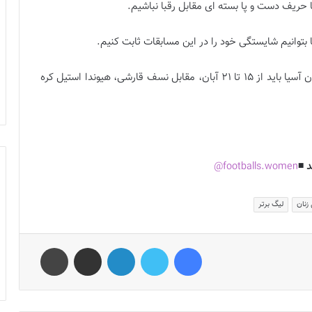
 حريف دست و پا بسته اى مقابل رقبا نباشيم.
 بتوانيم شايستگى خود را در اين مسابقات ثابت كنيم.
در گروه B جام باشگاه هاى زنان آسيا بايد از ١٥ تا ٢١ آبان، مقابل نسف قارشى، هيوندا استيل كره
 ◾️
footballs.women@
زنان
لیگ برتر
فیس بوک
توییتر
لینکدین
اشتراک گذاری از طریق ایمیل
چاپ