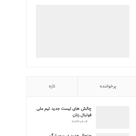
پرخواننده
تازه
چالش هاى ليست جدید تيم ملى
فوتبال زنان
2023-06-14
جنجال جدید در سوپرلیگ