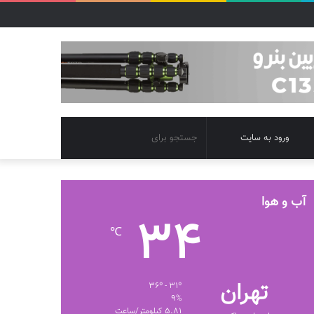
تغییر
جستجو
ورود به سایت
پوسته
برای
آب و هوا
34
℃
تهران
36º - 31º
9%
5.81 کیلومتر/ساعت