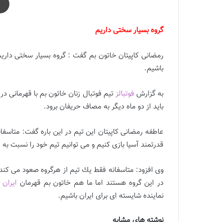
گروه بسيار سختى داریم
رمضانى كاپيتان خاتون بم گفت : گروه بسيار سختى داریم
باشيم.
به گزارش
فوتبالز
تيم فوتبال زنان خاتون بم با قهرمانى در
بايد از دو ماه ديگر به مصاف حريفان برود.
عاطفه رمضانى كاپيتان اين تيم در اين باره گفت: متاسفانه
قدرتمند آسيا بازى كنيم و مى توانيم تيم خود را نسبت به
وى افزود: متاسفانه فقط يك تيم از هرگروه صعود مى كن
در اين گروه هستند اما ما هم خاتون بم قهرمان
ايران
ه
نماينده شايسته اى براى ايران باشيم.
نوشته های مشابه