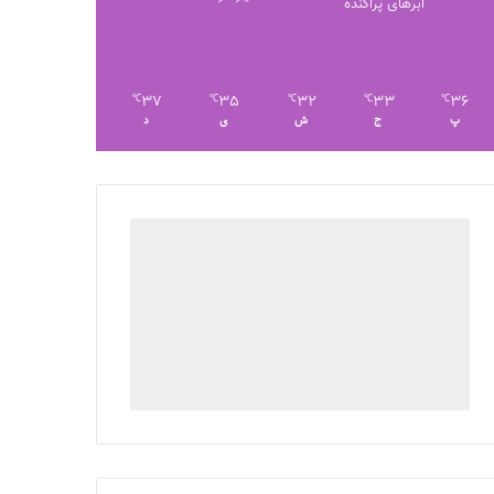
ابرهای پراکنده
37
35
32
33
36
℃
℃
℃
℃
℃
پ
ج
ش
ی
د