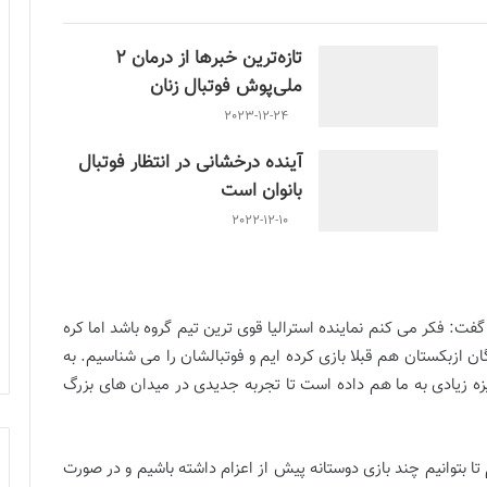
تازه‌ترین خبرها از درمان ۲
ملی‌پوش فوتبال زنان
2023-12-24
آینده درخشانی در انتظار فوتبال
بانوان است
2022-12-10
فت: فكر مى كنم نماينده استراليا قوى ترين تيم گروه باشد اما كره
ن ازبكستان هم قبلا بازى كرده ايم و فوتبالشان را مى شناسيم. به
گيزه زيادى به ما هم داده است تا تجربه جديدى در ميدان هاى بزرگ
تا بتوانيم چند بازى دوستانه پيش از اعزام داشته باشيم و در صورت