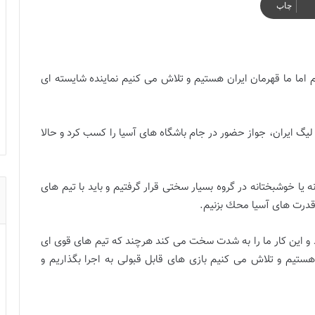
چاپ
 اما ما قهرمان ايران هستيم و تلاش مى كنيم نماينده شايسته اى
 ليگ ايران، جواز حضور در جام باشگاه هاى آسيا را كسب كرد و حالا
 يا خوشبختانه در گروه بسيار سختى قرار گرفتيم و بايد با تيم هاى
 قدرت هاى آسيا محك بزنيم.
د و اين كار ما را به شدت سخت مى كند هرچند كه تيم هاى قوى اى
ستيم و تلاش مى كنيم بازى هاى قابل قبولى به اجرا بگذاريم و