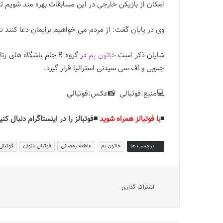
امكان از بازيكن خارجى در اين مسابقات بهره مند شويم تا
وى در پايان گفت: از مردم مى خواهيم برايمان دعا كنند تا
شایان ذکر است
خاتون بم
جنوبى و اف سى سيدنى استراليا قرار گيرد.
💻منبع:فوتبالی 📸عکس:فوتبالی
◾️
با فوتبالز همراه شوید
◾️فوتبالز را در اینستاگرام دنبال کنید
برچسب ها
خاتون بم
عاطفه رمضانی
فوتبال بانوان
فوتبال 
اشتراک گذاری