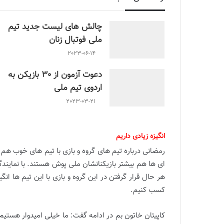
چالش هاى ليست جدید تيم
ملى فوتبال زنان
2023-06-14
دعوت آزمون از 30 بازیکن به
اردوی تیم ملی
2023-03-21
انگیزه زیادی داریم
رمضانى درباره تيم هاى گروه و بازى با تيم هاى خوب هم گ
اى ها هم بيشتر بازيكنانشان ملى پوش هستند. با نمايندگا
هر حال قرار گرفتن در اين گروه و بازى با اين تيم ها ان
كسب كنيم.
كاپيتان خاتون بم در ادامه گفت: ما خيلى اميدوار هستيم 