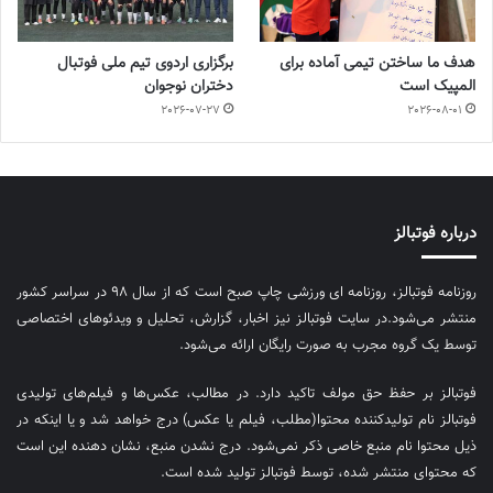
هدف ما ساختن تیمی آماده برای
برگزاری اردوی تیم ملی فوتبال
المپیک است
دختران نوجوان
2026-07-27
2026-08-01
درباره فوتبالز
روزنامه فوتبالز، روزنامه ای ورزشی چاپ صبح است که از سال ۹۸ در سراسر کشور
منتشر می‌شود.در سایت فوتبالز نیز اخبار، گزارش، تحلیل و ویدئوهای اختصاصی
توسط یک گروه مجرب به صورت رایگان ارائه می‌شود.
فوتبالز بر حفظ حق مولف تاکید دارد. در مطالب، عکس‌ها و فیلم‌های تولیدی
فوتبالز نام تولیدکننده محتوا(مطلب، فیلم یا عکس) درج خواهد شد و یا اینکه در
ذیل محتوا نام منبع خاصی ذکر نمی‌‎شود. درج نشدن منبع، نشان دهنده این است
که محتوای منتشر شده، توسط فوتبالز تولید شده است.