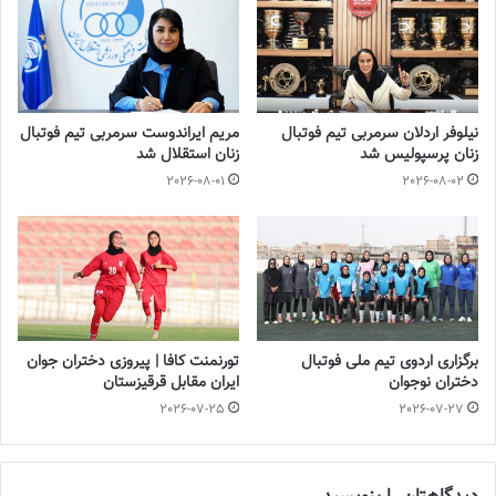
تازه‌ترین خبرها از درمان ۲ ملی‌پوش فوتبال
زنان
2023-12-24
دعوت آزمون از 30 بازیکن به اردوی تیم ملی
نیلوفر اردلان سرمربی تیم فوتبال
مریم ایراندوست سرمربی تیم فوتبال
2023-03-21
زنان پرسپولیس شد
زنان استقلال شد
2026-08-01
2026-08-02
آینده درخشانی در انتظار فوتبال بانوان است
2022-12-10
دو خرید تازه، از فوتسالیست سابق تا خانم لژیونر!
برگزاری اردوی تیم ملی فوتبال
تورنمنت کافا | پیروزی دختران جوان
سپاهانی‌ها برای تقویت فهرست خود در کنار تمدید قراردادهای انجام
دختران نوجوان
ایران مقابل قرقیزستان
شده فعلاً توانسته‌اند با 2 بازیکن جدید به توافق برسند؛ معصومه همتی
2026-07-25
2026-07-27
و مرضیه فیضی. همتی که سابقه بازی در لیگ برتر فوتبال زنان را برای
تیم‌های ذوب‌آهن و سپاهان اصفهان دارد، فصل گذشته در سوپرلیگ