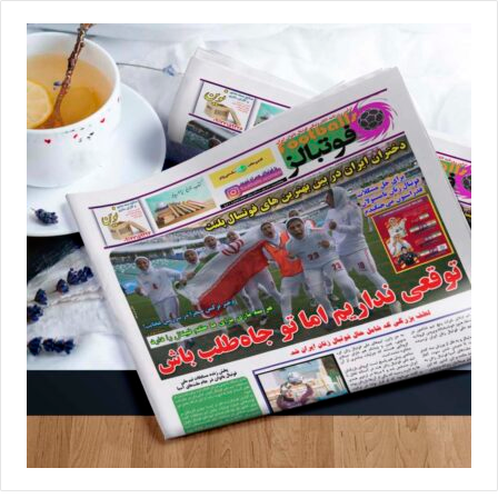
💻منبع:فوتبال360 📸عکس:زهرا شکیبا
◾️
با فوتبالز همراه شوید
◾️فوتبالز را در اینستاگرام دنبال کنید
footballs.women@
◾️
برچسب ها
سپاهان
فوتبال بانوان
فوتبال زنان
لیگ برتر