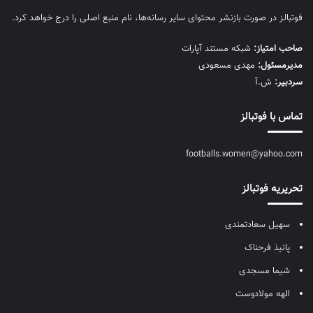
فوتبالز در صورت بازنشر محتوای سایر رسانه‌ها، نام منبع اصلی را درج خواهد کرد.
صاحب امتیاز:
شبکه مستند آپارات
مديرمسئول:
مهدی مسعودی
سردبیر:
ش.آ
تماس با فوتبالز
footballs.women@yahoo.com
تحریریه فوتبالز
سهیل سعادتمندی
پانیذ فرحناک
شیما مسجدی
الهه مولادوست