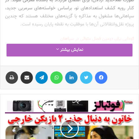
صورت صلاحدید اردلان، برای امضای قرارداد به باشگاه معرفی شوند. در
کنار رویه کشف استعدادهای نو، براساس خواسته‌های سرمربی جدید،
سپاهانی‌ها مشغول به مذاکره با گزینه‌های مختلف هستند که چندین
پروژه نقل‌وانتقالاتی آن‌ها با موفقیت به نقطه پایان رسیده است.
کودایی برای دومین فصل متوالی در سپاهان
زهره کودایی
که فصل گذشته با نظر مریم ایراندوست به سپاهان اصفهان
نمایش بیشتر
پیوست، در روزهای گذشته مشغول مذاکره با مدیران باشگاه سپاهان
برای تمدید قرارداد خود بود؛ آن‌هم در شرایطی‌که گفته می‌شد احتمال
فیس بوک
توییتر
لینکدین
واتس آپ
تلگرام
اشتراک گذاری از طریق ایمیل
چاپ
عدم توافق کودایی با طلایی‌پوشان اصفهانی به‌واسطه عدم توافق مالی
وجود دارد اما طرفین سرانجام در زمینه مسائل مالی به توافق رسیدند و
همین مسئله باعث شد تا دروازه‌بان شماره یک فصل گذشته سپاهان در
جمع طلایی‌پوشان اصفهانی ماندنی شود. کودایی در حالی قراردادش را
تمدید کرده که برخلاف فصل گذشته، خبری از حضور مینا نافعی به
عنوان رقیبش نیست و او روز گذشته رسماً جدایی‌اش از سپاهان را
رسانه‌ای کرد و گفته می‌شود به‌زودی قراردادش با ملوان بندرانزلی نهایی
خواهد شد.