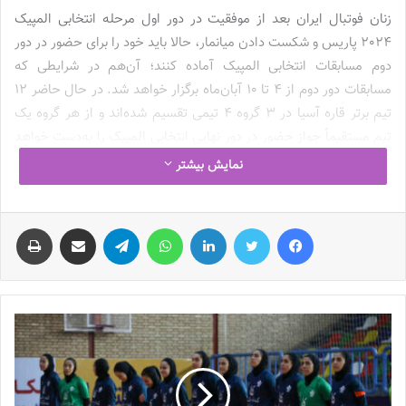
زنان فوتبال ایران بعد از موفقیت در دور اول مرحله انتخابی المپیک
2024 پاریس و شکست دادن میانمار، حالا باید خود را برای حضور در دور
دوم مسابقات انتخابی المپیک آماده کنند؛ آن‌هم در شرایطی که
مسابقات دور دوم از 4 تا 10 آبان‌ماه برگزار خواهد شد. در حال حاضر 12
تیم برتر قاره آسیا در 3 گروه 4 تیمی تقسیم شده‌اند و از هر گروه یک
تیم مستقیماً جواز حضور در دور نهایی انتخابی المپیک را به‌دست خواهد
آورد و برترین تیم دوم هم می‌تواند در دور نهایی رقابت‌ها حضور پیدا
نمایش بیشتر
کند.
فیس بوک
توییتر
لینکدین
واتس آپ
تلگرام
اشتراک گذاری از طریق ایمیل
چاپ
تیم ملی فوتبال زنان
ایران در گروه نخست دور دوم انتخابی المپیک
2024 پاریس با تیم‌های استرالیا، فیلیپین و چین‌تایپه هم‌گروه شده و
شاگردان مریم آزمون باید خود را برای سفر به برث آماده کنند و با حضور
در کشور استرالیا با حریفان خود به رقابت بپردازند. در این میان حتی روی
کاغذ هم فوتبال ملی زنان ایران شانس چندانی برای صعود به دور نهایی
انتخابی المپیک ندارد اما با این‌حال همگان امیدوارند که نمایش‌های
آبرومندانه‌ای از سوی شاگردان آزمون به اجرا در بیاید.