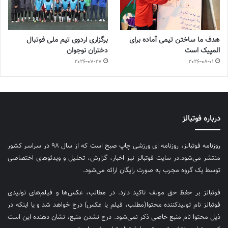
هدف ما ساختن تیمی آماده برای
برگزاری اردوی تیم ملی فوتبال
المپیک است
دختران نوجوان
2026-07-27
2026-08-01
درباره فوتبالز
روزنامه فوتبالز، روزنامه ای ورزشی چاپ صبح است که از سال ۹۸ در سراسر کشور
منتشر می‌شود.در سایت فوتبالز نیز اخبار، گزارش، تحلیل و ویدئوهای اختصاصی
توسط یک گروه مجرب به صورت رایگان ارائه می‌شود.
فوتبالز بر حفظ حق مولف تاکید دارد. در مطالب، عکس‌ها و فیلم‌های تولیدی
فوتبالز نام تولیدکننده محتوا(مطلب، فیلم یا عکس) درج خواهد شد و یا اینکه در
ذیل محتوا نام منبع خاصی ذکر نمی‌‎شود. درج نشدن منبع، نشان دهنده این است