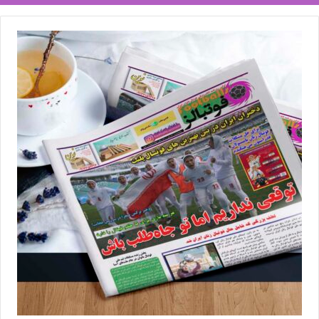
برای تیم ملی زنان ایران خوشایند باشد و فرصت انتقام شکست اخیر در
جام ملت‌های آسیا را فراهم آورد.
💻منبع:فوتبال360 📸عکس:فدراسیون فوتبال روسیه
◾️
با فوتبالز همراه شوید
◾️فوتبالز را در اینستاگرام دنبال کنید
footballs.women@
◾️
برچسب ها
المپیک
تیم ملی فوتبال
فوتبال بانوان
فوتبال زنان