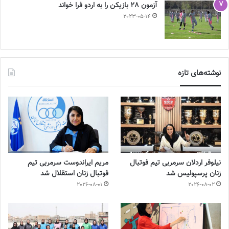
آزمون 28 بازیکن را به اردو فرا خواند
2023-05-14
نوشته‌های تازه
نیلوفر اردلان سرمربی تیم فوتبال
مریم ایراندوست سرمربی تیم
زنان پرسپولیس شد
فوتبال زنان استقلال شد
2026-08-01
2026-08-02