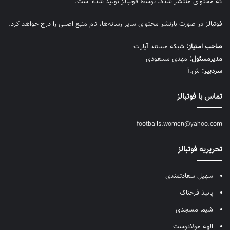
که محتوای منتشر شده، توسط فوتبالز تولید شده است.
فوتبالز در صورت بازنشر محتوای سایر رسانه‌ها، نام منبع اصلی را درج خواهد کرد.
صاحب امتیاز:
شبکه مستند آپارات
مديرمسئول:
مهدی مسعودی
سردبیر:
ش.آ
تماس با فوتبالز
footballs.women@yahoo.com
تحریریه فوتبالز
سهیل سعادتمندی
پانیذ فرحناک
شیما مسجدی
الهه مولادوست