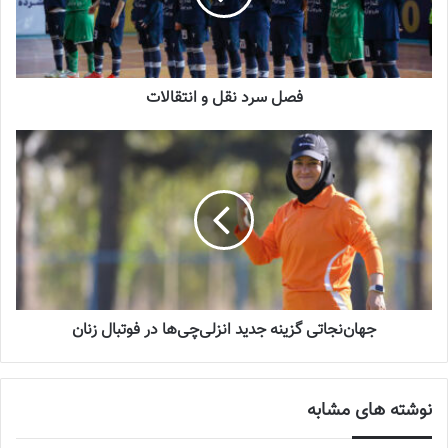
نوشته های مشابه
چالش هاى ليست جدید تيم ملى فوتبال
فصل سرد نقل و انتقالات
زنان
2023-06-14
تازه‌ترین خبرها از درمان ۲ ملی‌پوش فوتبال
زنان
2023-12-24
دعوت آزمون از 30 بازیکن به اردوی تیم ملی
2023-03-21
جهان‌نجاتی گزینه جدید انزلی‌چی‌ها در فوتبال زنان
آینده درخشانی در انتظار فوتبال بانوان است
2022-12-10
نوشته های مشابه