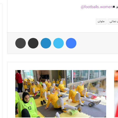
 ◾️
footballs.women@
 نجاتی
ملوان
فیس بوک
توییتر
لینکدین
اشتراک گذاری از طریق ایمیل
چاپ