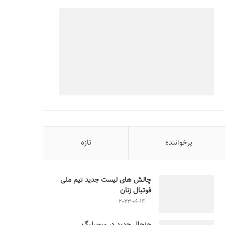
پرخواننده
تازه
چالش هاى ليست جدید تيم ملى
فوتبال زنان
2023-06-14
جنجال جدید در سوپرلیگ