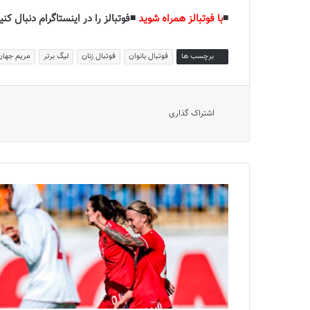
◾️
با فوتبالز همراه شوید
◾️فوتبالز را در اینستاگرام دنبال کنید
برچسب ها
فوتبال بانوان
فوتبال زنان
لیگ برتر
مریم جهان
اشتراک گذاری