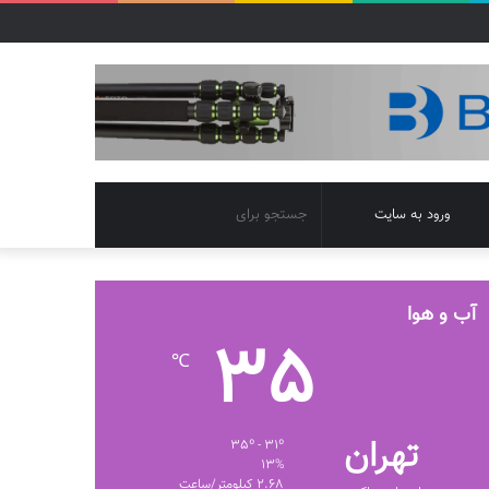
تغییر
جستجو
ورود به سایت
پوسته
برای
آب و هوا
35
℃
تهران
35º - 31º
13%
2.68 کیلومتر/ساعت