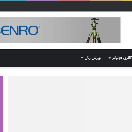
گالری فوتبالز
ورزش زنان