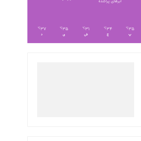
ابرهای پراکنده
37
35
31
34
35
℃
℃
℃
℃
℃
پ
ج
ش
ی
د