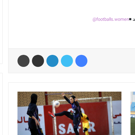
 ◾️
footballs.women@
فیس بوک
توییتر
لینکدین
اشتراک گذاری از طریق ایمیل
چاپ