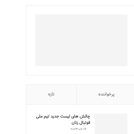
پرخواننده
تازه
چالش هاى ليست جدید تيم ملى
فوتبال زنان
2023-06-14