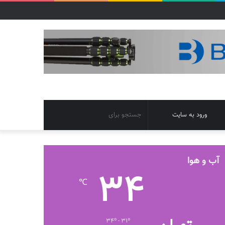
تغییر
جستجو
ورود به سایت
پوسته
برای
آب و هوا
34
℃
34º - 31º