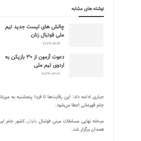
نوشته های مشابه
چالش هاى ليست جدید تيم
ملى فوتبال زنان
2023-06-14
دعوت آزمون از 30 بازیکن به
اردوی تیم ملی
2023-03-21
جباری ادامه داد: این رقابت‌ها تا فردا پنجشنبه به میز
جام قهرمانی اعطا می‌شود.
مرحله نهایی مسابقات مینی فوتبال
بانوان
همدان برگزار شد.