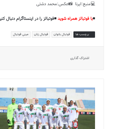
💻منبع:ایرنا 📸عکس:محمد دشتی
◾️
با فوتبالز همراه شوید
◾️فوتبالز را در اینستاگرام دنبال کنید
برچسب ها
فوتبال بانوان
فوتبال زنان
مینی فوتبال
اشتراک گذاری