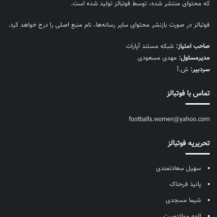
که محتوای منتشر شده، توسط فوتبالز تولید شده است.
فوتبالز در صورت بازنشر محتوای سایر رسانه‌ها، نام منبع اصلی را درج خواهد کرد.
صاحب امتیاز:
شبکه مستند آپارات
مديرمسئول:
مهدی مسعودی
سردبیر:
ش.آ
تماس با فوتبالز
footballs.women@yahoo.com
تحریریه فوتبالز
سهیل سعادتمندی
پانیذ فرحناک
شیما مسجدی
الهه مولادوست