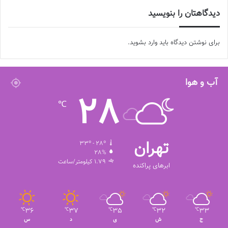
دیدگاهتان را بنویسید
برای نوشتن دیدگاه باید
وارد بشوید
.
آب و هوا
28
℃
تهران
33º - 28º
28%
1.79 کیلومتر/ساعت
ابرهای پراکنده
36
37
35
32
33
℃
℃
℃
℃
℃
ج
ش
ی
د
س