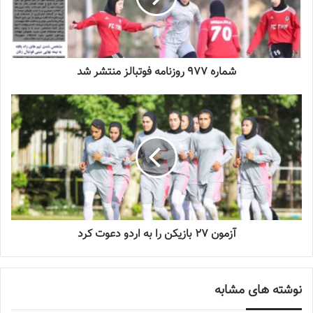
2023-12-24
دعوت آزمون از 30 بازیکن به اردوی تیم ملی
2023-03-21
شماره 977 روزنامه فوتبالز منتشر شد
آینده درخشانی در انتظار فوتبال بانوان است
2022-12-10
آخرین بازی تیم ملی فوتبال زیر 17 سال دختران روز شنبه اول مهرماه
ساعت 13 به وقت تهران برابر هند برگزار می شود.
آزمون 27 بازیکن را به اردو دعوت کرد
شنبه 1 مهر
کره جنوبی – تایلند / ساعت 20:30
نوشته های مشابه