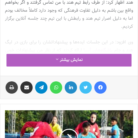
هند اظهار کرد: از طرف رابط تیم هند با من تماس گرفتند و اگر بخواهم
واقع بین باشم به دلیل تفاوت فرهنگی که وجود دارد کاملاً مخالف بودم
اما به دلیل اصرار تیم هند و رابطش با این تیم چند جلسه آنلاین برگزار
کردیم.
وی افزود: در این جلسات ایده‌ها و پیشنهاداتشان را برای بازی در لیگ
هند و جام
باشگاه‌های آسیا
ارائه کردند که از نظر من پیشنهادات خوبی
بود، مذاکرات نزدیک به ۴ هفته به طول انجامید و سر انجام به جمع بندی
نمایش بیشتر
رسید و با وجود این که آینده جدیدی برای من است و با توجه به سن
خودم تصمیم گرفتم آن را امتحان کنم.
فیس بوک
توییتر
لینکدین
واتس آپ
تلگرام
اشتراک گذاری از طریق ایمیل
چاپ
دباغی گفت: بعد از اتمام لیگ سال گذشته و مصدومیتی که برایم رخ داد
در خدمت تیم ملی بودم و بعد از آن سریعاً برای مسائل درمانی و
بدنسازی پیش فصل اقدام کردم، از تیم ملی و مریم آزمون تشکر
می‌کنم که اجازه دادند در یکی از اردوها حاضر نباشم و و بدنسازی و
درمانم را کامل کنم.