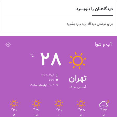
منبع:ایمنا 📸عکس:بهروز نادری
دیدگاهتان را بنویسید
◾️
با فوتبالز همراه شوید
◾️فوتبالز را در اینستاگرام دنبال کنید
footballs.women@
◾️
برای نوشتن دیدگاه باید
وارد بشوید
.
برچسب ها
سپاهان
فوتبال بانوان
فوتبال زنان
لیگ برتر
هاجر دباغی
آب و هوا
28
℃
تهران
32º - 28º
26%
4.02 کیلومتر/ساعت
آسمان صاف
36
36
37
35
32
℃
℃
℃
℃
℃
ش
ی
د
س
چ