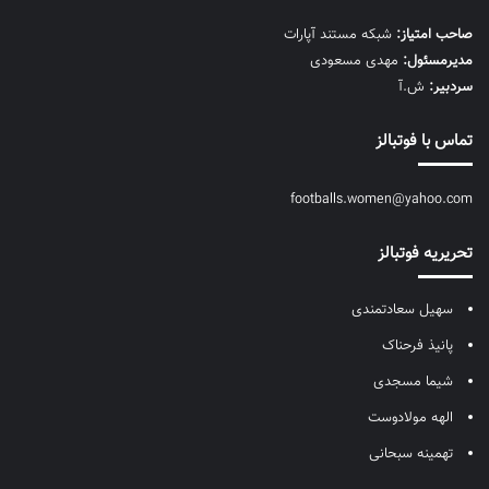
صاحب امتیاز:
شبکه مستند آپارات
مديرمسئول:
مهدی مسعودی
سردبیر:
ش.آ
تماس با فوتبالز
footballs.women@yahoo.com
تحریریه فوتبالز
سهیل سعادتمندی
پانیذ فرحناک
شیما مسجدی
الهه مولادوست
تهمینه سبحانی