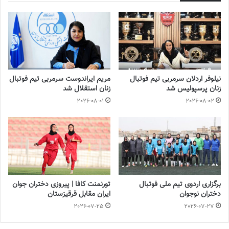
وی ادامه داد: در اصفهان تمرینات انفرادی را پیش بردم و در حال حاضر
آمادگی نسبی خوبی دارم اما با توجه به شرایطی که وجود دارد برای
رسیدن به آمادگی صد درصد نیاز است به تیم جدیدم ملحق شوم و
تمرینات تیمی را شروع کنم.
دباغی در خصوص جدایی از
سپاهان
اظهار کرد: یک قهرمانی با تیم
نیلوفر اردلان سرمربی تیم فوتبال
مریم ایراندوست سرمربی تیم فوتبال
محبوبم به باشگاه، خودم و مردم اصفهان بدهکار هستم، همه عناوین
زنان پرسپولیس شد
زنان استقلال شد
فردی را با سپاهان به دست آوردم و خوشحالم که بخشی از خاطرات
2026-08-01
2026-08-02
باشگاه هستم که همین امر باعث شد رکوردهای خوبی برجای بگذارم.
وی تصریح کرد: از سپاهان خداحافظی نکرده و نمی‌کنم زیرا سپاهان خانه
من است و شاید خیلی زود و شاید دیرتر به این تیم بازگردم و راهم را
ادامه دهم تا با قهرمانی با سپاهان این مسیر را به پایان برسانم، در همه
این سال‌ها هواداران و عوامل باشگاه لطف زیادی به من داشتند و فکر
برگزاری اردوی تیم ملی فوتبال
تورنمنت کافا | پیروزی دختران جوان
می‌کنم طی شش فصل حضورم در سپاهان با عملکرد خوبی که داشتم،
دختران نوجوان
ایران مقابل قرقیزستان
جواب زحمات ارزشمند آن‌ها را دادم.
2026-07-25
2026-07-27