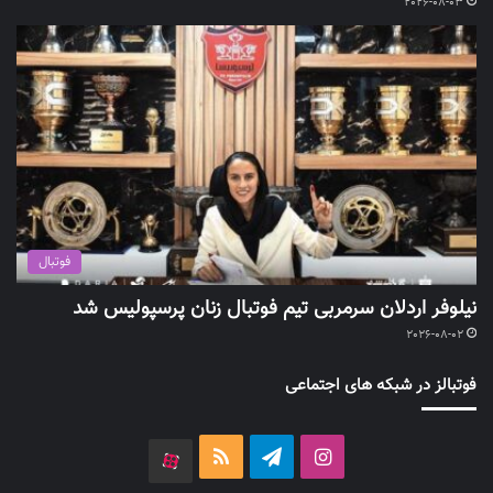
2026-08-03
فوتبال
نیلوفر اردلان سرمربی تیم فوتبال زنان پرسپولیس شد
2026-08-02
فوتبالز در شبکه های اجتماعی
اینستاگرام
تلگرام
خوراک
آپارات