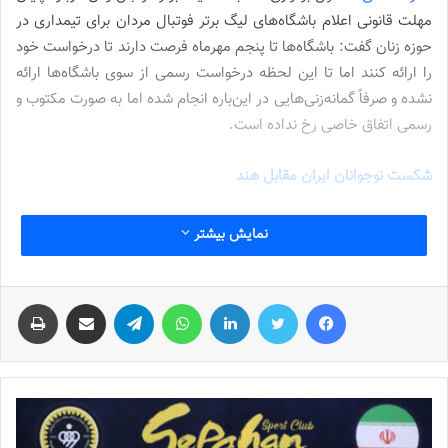
مهلت قانونی اعلام باشگاه‌های لیگ برتر فوتبال مردان برای تیمداری در
حوزه زنان گفت: باشگاه‌ها تا پنجم مهرماه فرصت دارند تا درخواست خود
را ارائه کنند اما تا این لحظه درخواست رسمی از سوی باشگاه‌ها ارائه
نشده و صرفاً گمانه‌زنی‌هایی در این‌باره انجام شده اما به صورت مکتوب و
رسمی اتفاق خاصی رخ نداده است.
شکست نوجوانان ایران مقابل هند
نوشته های مشابه
نمایش بیشتر
شماره 772 روزنامه فوتبالز منتشر شد
فیس بوک
توییتر
لینکدین
واتس آپ
تلگرام
اشتراک گذاری از طریق ایمیل
چاپ
2022-12-16
شماره 1054 روزنامه فوتبالز منتشر شد
2023-12-25