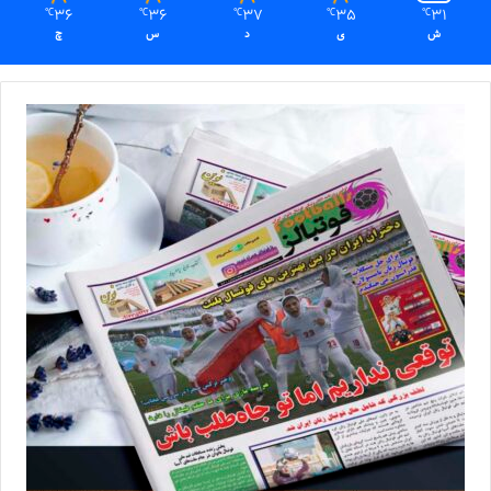
36
36
37
35
31
℃
℃
℃
℃
℃
ش
ی
د
س
چ