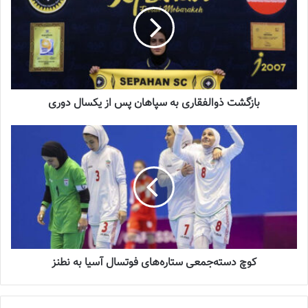
شماره 900 روزنامه فوتبالز منتشر شد
2023-06-14
شماره 918 روزنامه فوتبالز منتشر شد
2023-07-07
بازگشت ذوالفقاری به سپاهان پس از یکسال دوری
تیم ملی فوتبال دختران
نوجوان
کشورمان با سه شکست برابر تیم های
تایلند، کره جنوبی و هند از صعود به مرحله نهایی این رقابت ها بازماند.
از سپاهان خداحافظی نمی‌کنم
لژیونر اصفهانی فوتبال بانوان گفت: از سپاهان خداحافظی نکرده و
نمی‌کنم زیرا سپاهان خانه من است و شاید خیلی زود و شاید دیرتر به
کوچ دسته‌جمعی ستاره‌های فوتسال آسیا به نطنز
این تیم بازگردم و راهم را ادامه دهم تا با قهرمانی با سپاهان این مسیر
را به پایان برسانم.