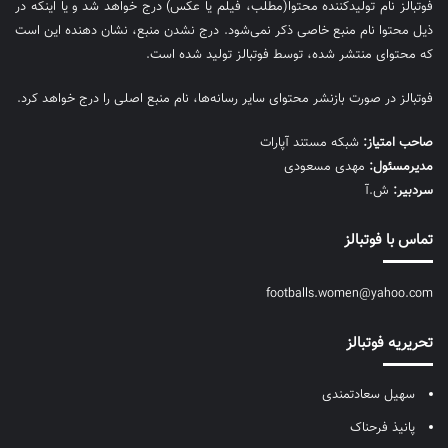
فوتبالز نام تولیدکننده محتوا(مطلب، فیلم یا عکس) درج خواهد شد و یا اینکه در
ذیل محتوا نام منبع خاصی ذکر نمی‌‎شود. درج نشدن منبع، نشان دهنده این است
که محتوای منتشر شده، توسط فوتبالز تولید شده است.
فوتبالز در صورت بازنشر محتوای سایر رسانه‌ها، نام منبع اصلی را درج خواهد کرد.
صاحب امتیاز:
شبکه مستند آپارات
مديرمسئول:
مهدی مسعودی
سردبیر:
ش.آ
تماس با فوتبالز
footballs.women@yahoo.com
تحریریه فوتبالز
سهیل سعادتمندی
پانیذ فرحناک