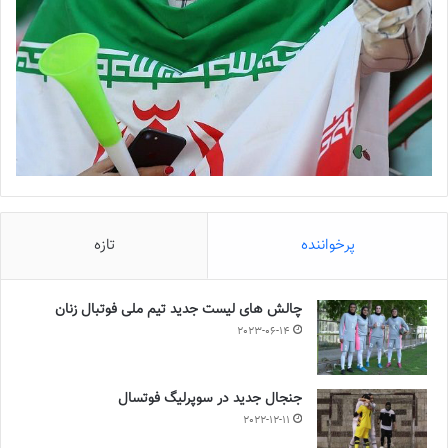
پرخواننده
تازه
چالش هاى ليست جدید تيم ملى فوتبال زنان
2023-06-14
جنجال جدید در سوپرلیگ فوتسال
2022-12-11