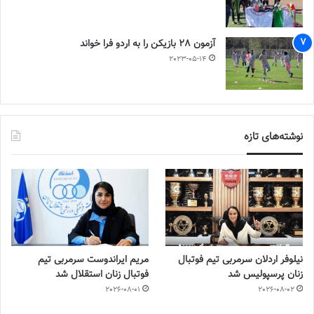
آزمون 28 بازیکن را به اردو فرا خواند
2023-05-14
نوشته‌های تازه
نیلوفر اردلان سرمربی تیم فوتبال
مریم ایراندوست سرمربی تیم
زنان پرسپولیس شد
فوتبال زنان استقلال شد
2026-08-01
2026-08-02