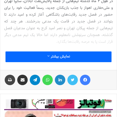
در طول 2 ماه گذشته تیم‌هایی از جمله پالایش‌نفت آبادان، سایپا تهران
و ملی‌حفاری اهواز با جذب بازیکنان جدید، رسماً فعالیت خود را برای
حضور در فصل جدید رقابت‌های باشگاهی آغاز کرده و امید دارند تا
بتوانند در فصل جدید در قامت یک مدعی بدرخشند. هر چند که
تیم‌هایی از جمله پیکان تهران و نصر امید کرج به عنوان مدعیان فصل
گذشته، همچنان سرنوشتی نامعلوم دارند اما حالا یک تیم مدعی دیگر
قرار است پا به عرصه رقابت‌ها بگذارد.
هیات فوتبال نطنز در فصل گذشته از لیگ برتر به
سوپرلیگ
فوتسال زنان
نمایش بیشتر
ایران رسید اما نتوانست عملکرد قابل‌قبولی داشته باشد و آن‌ها در آستانه
بازگشتی آسانسوری به رقابت‌های لیگ برتر قرار داشتند اما سرانجام
فیس بوک
توییتر
لینکدین
واتس آپ
تلگرام
اشتراک گذاری از طریق ایمیل
چاپ
موفق شدند سهمیه خود را حفظ کنند. در فاصله کمتر از یک ماه تا شروع
دومین دوره سوپرلیگ فوتسال زنان ایران، مدیران باشگاه هیات فوتبال
نطنز در زمینه جذب اسپانسر توانستند موفق عمل کنند و حالا در سودای
جذب ستاره‌های نام‌آشنا هستند تا بتوانند تیم‌شان را در قامت یک تیم
مدعی راهی فصل جدید رقابت‌های سوپرلیگ فوتسال زنان ایران کنند.
آخوندی، گزینه جذاب برای خط دروازه