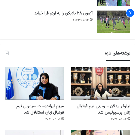
آزمون 28 بازیکن را به اردو فرا خواند
2023-05-14
نوشته‌های تازه
نیلوفر اردلان سرمربی تیم فوتبال
مریم ایراندوست سرمربی تیم
زنان پرسپولیس شد
فوتبال زنان استقلال شد
2026-08-01
2026-08-02