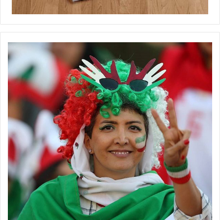
◾️
با فوتبالز همراه شوید
◾️فوتبالز را در اینستاگرام دنبال کنید
footballs.women@
◾️
برچسب ها
سوپرلیگ
فوتسال بانوان
فوتسال زنان
نطنز