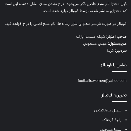
ذیل محتوا نام منبع خاصی ذکر نمی‌‎شود. درج نشدن منبع، نشان دهنده این است
که محتوای منتشر شده، توسط فوتبالز تولید شده است.
فوتبالز در صورت بازنشر محتوای سایر رسانه‌ها، نام منبع اصلی را درج خواهد کرد.
صاحب امتیاز:
شبکه مستند آپارات
مديرمسئول:
مهدی مسعودی
سردبیر:
ش.آ
تماس با فوتبالز
footballs.women@yahoo.com
تحریریه فوتبالز
سهیل سعادتمندی
پانیذ فرحناک
شیما مسجدی