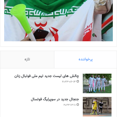
پرخواننده
تازه
چالش هاى ليست جدید تيم ملى فوتبال زنان
2023-06-14
جنجال جدید در سوپرلیگ فوتسال
2022-12-11