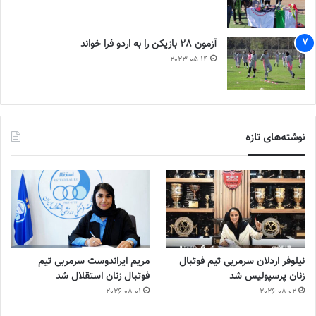
آزمون 28 بازیکن را به اردو فرا خواند
2023-05-14
نوشته‌های تازه
نیلوفر اردلان سرمربی تیم فوتبال
مریم ایراندوست سرمربی تیم
زنان پرسپولیس شد
فوتبال زنان استقلال شد
2026-08-01
2026-08-02