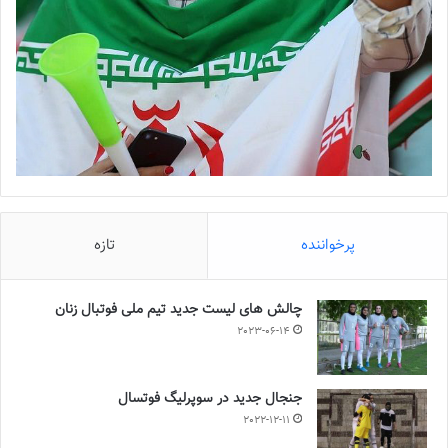
پرخواننده
تازه
چالش هاى ليست جدید تيم ملى فوتبال زنان
2023-06-14
جنجال جدید در سوپرلیگ فوتسال
2022-12-11