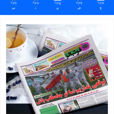
36
37
35
34
34
℃
℃
℃
℃
℃
ج
ش
ی
د
س