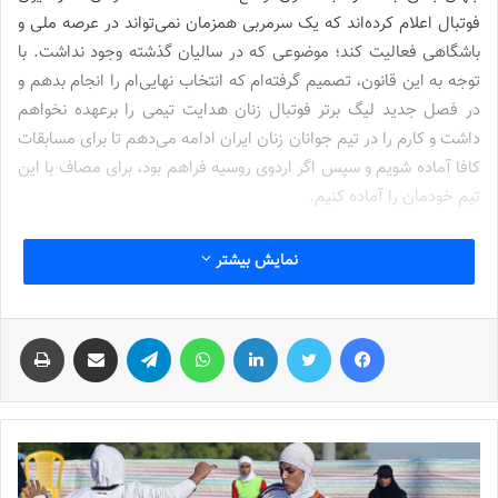
فوتبال اعلام کرده‌اند که یک سرمربی همزمان نمی‌تواند در عرصه ملی و
باشگاهی فعالیت کند؛ موضوعی که در سالیان گذشته وجود نداشت. با
توجه به این قانون، تصمیم گرفته‌ام که انتخاب نهایی‌ام را انجام بدهم و
در فصل جدید لیگ برتر فوتبال زنان هدایت تیمی را برعهده نخواهم
داشت و کارم را در تیم جوانان زنان ایران ادامه می‌دهم تا برای مسابقات
کافا آماده شویم و سپس اگر اردوی روسیه فراهم بود، برای مصاف با این
تیم خودمان را آماده کنیم.
حمایت رسانه ها از فوتسال بانوان موجب دلگرمی است
نمایش بیشتر
نوشته های مشابه
فیس بوک
توییتر
لینکدین
واتس آپ
تلگرام
اشتراک گذاری از طریق ایمیل
چاپ
شماره 772 روزنامه فوتبالز منتشر شد
2022-12-16
شماره 1054 روزنامه فوتبالز منتشر شد