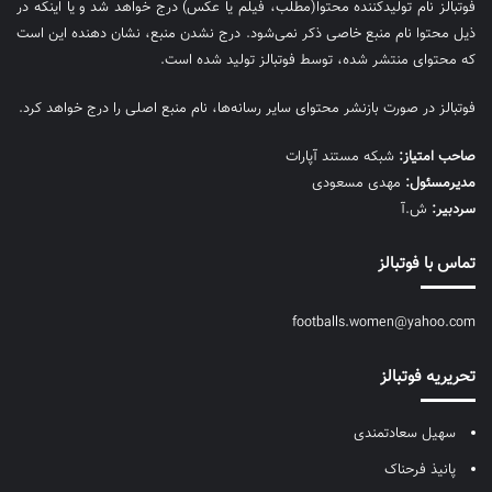
فوتبالز نام تولیدکننده محتوا(مطلب، فیلم یا عکس) درج خواهد شد و یا اینکه در
ذیل محتوا نام منبع خاصی ذکر نمی‌‎شود. درج نشدن منبع، نشان دهنده این است
که محتوای منتشر شده، توسط فوتبالز تولید شده است.
فوتبالز در صورت بازنشر محتوای سایر رسانه‌ها، نام منبع اصلی را درج خواهد کرد.
صاحب امتیاز:
شبکه مستند آپارات
مديرمسئول:
مهدی مسعودی
سردبیر:
ش.آ
تماس با فوتبالز
footballs.women@yahoo.com
تحریریه فوتبالز
سهیل سعادتمندی
پانیذ فرحناک