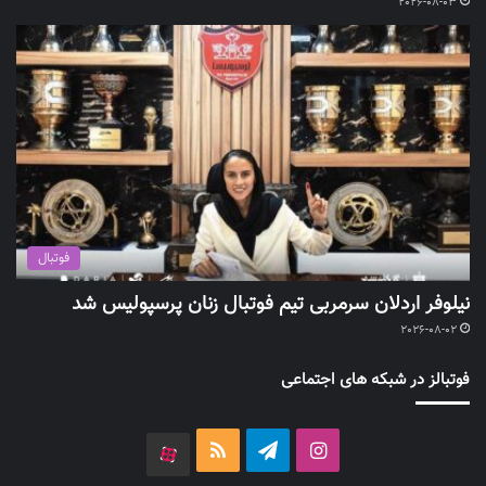
2026-08-03
فوتبال
نیلوفر اردلان سرمربی تیم فوتبال زنان پرسپولیس شد
2026-08-02
فوتبالز در شبکه های اجتماعی
اینستاگرام
تلگرام
خوراک
آپارات