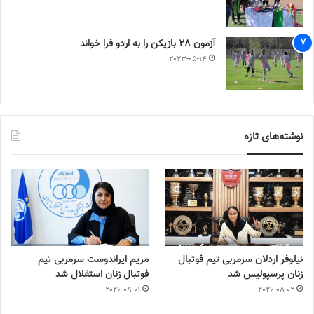
آزمون 28 بازیکن را به اردو فرا خواند
2023-05-14
نوشته‌های تازه
نیلوفر اردلان سرمربی تیم فوتبال
مریم ایراندوست سرمربی تیم
زنان پرسپولیس شد
فوتبال زنان استقلال شد
2026-08-01
2026-08-02