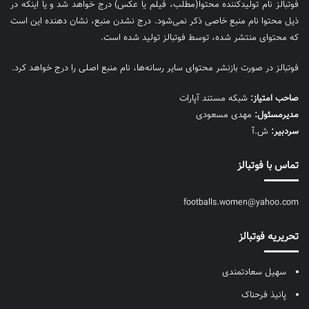
فوتبالز نام تولیدکننده محتوا(مطلب، فیلم یا عکس) درج خواهد شد و یا اینکه در
ذیل محتوا نام منبع خاصی ذکر نمی‌‎شود. درج نشدن منبع، نشان دهنده این است
که محتوای منتشر شده، توسط فوتبالز تولید شده است.
فوتبالز در صورت بازنشر محتوای سایر رسانه‌ها، نام منبع اصلی را درج خواهد کرد.
صاحب امتیاز:
شبکه مستند آپارات
مديرمسئول:
مهدی مسعودی
سردبیر:
ش.آ
تماس با فوتبالز
footballs.women@yahoo.com
تحریریه فوتبالز
سهیل سعادتمندی
پانیذ فرحناک