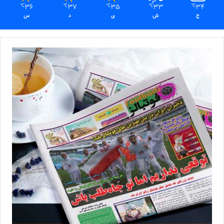
36
37
35
33
34
℃
℃
℃
℃
℃
ج
ش
ی
د
س