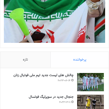
پرخواننده
تازه
چالش هاى ليست جدید تيم ملى فوتبال زنان
2023-06-14
جنجال جدید در سوپرلیگ فوتسال
2022-12-11