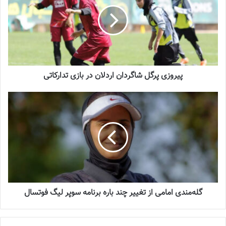
تازه‌ترین خبرها از درمان ۲ ملی‌پوش فوتبال
زنان
2023-12-24
دعوت آزمون از 30 بازیکن به اردوی تیم ملی
پیروزی پرگل شاگردان اردلان در بازی تدارکاتی
2023-03-21
آینده درخشانی در انتظار فوتبال بانوان است
2022-12-10
تیم فوتبال بانوان سپاهان که مدتی است با ترکیب جدید و بسیار جوان
تمرینات خود را زیر نظر نیلوفر اردلان سرمربی جدید خود آغاز کرده است،
گله‌مندی امامی از تغییر چند باره برنامه سوپر لیگ فوتسال
در دیداری تدارکاتی به مصاف تیم زاگرس که به تازگی امتیاز حضور در
دسته یک را گرفته است، رفت و این تیم را شکست داد.