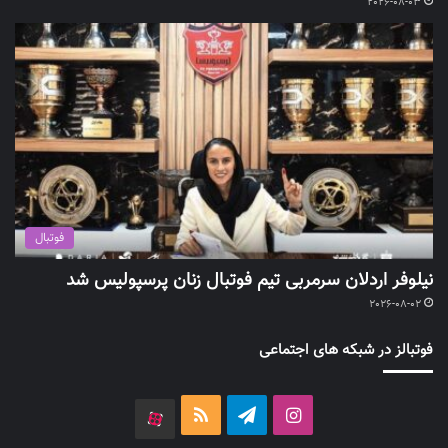
2026-08-03
فوتبال
نیلوفر اردلان سرمربی تیم فوتبال زنان پرسپولیس شد
2026-08-02
فوتبالز در شبکه های اجتماعی
اینستاگرام
تلگرام
خوراک
آپارات