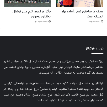
هدف ما ساختن تیمی آماده برای
برگزاری اردوی تیم ملی فوتبال
المپیک است
دختران نوجوان
2026-07-27
2026-08-01
درباره فوتبالز
روزنامه فوتبالز، روزنامه ای ورزشی چاپ صبح است که از سال ۹۸ در سراسر کشور
منتشر می‌شود.در سایت فوتبالز نیز اخبار، گزارش، تحلیل و ویدئوهای اختصاصی
توسط یک گروه مجرب به صورت رایگان ارائه می‌شود.
فوتبالز بر حفظ حق مولف تاکید دارد. در مطالب، عکس‌ها و فیلم‌های تولیدی
فوتبالز نام تولیدکننده محتوا(مطلب، فیلم یا عکس) درج خواهد شد و یا اینکه در
ذیل محتوا نام منبع خاصی ذکر نمی‌‎شود. درج نشدن منبع، نشان دهنده این است
که محتوای منتشر شده، توسط فوتبالز تولید شده است.