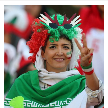
◾️
با فوتبالز همراه شوید
◾️فوتبالز را در اینستاگرام دنبال کنید
footballs.women@
◾️
برچسب ها
تیم ملی فوتبال
فدراسیون فوتبال
فوتبال بانوان
فوتبال زنان