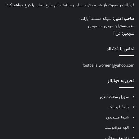
فوتبالز در صورت بازنشر محتوای سایر رسانه‌ها، نام منبع اصلی را درج خواهد کرد.
صاحب امتیاز:
شبکه مستند آپارات
مديرمسئول:
مهدی مسعودی
سردبیر:
ش.آ
تماس با فوتبالز
footballs.women@yahoo.com
تحریریه فوتبالز
سهیل سعادتمندی
پانیذ فرحناک
شیما مسجدی
الهه مولادوست
تهمینه سبحانی