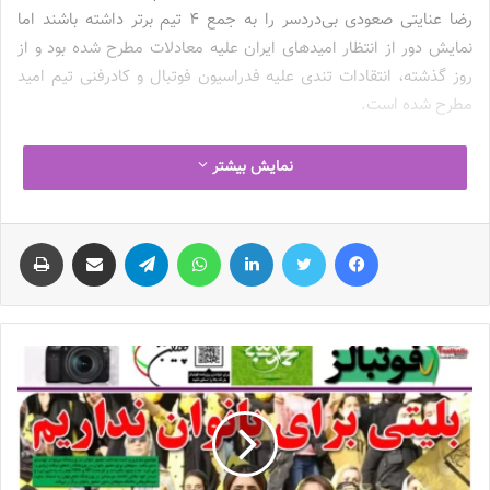
رضا عنایتی صعودی بی‌دردسر را به جمع 4 تیم برتر داشته باشند اما
نمایش دور از انتظار امیدهای ایران علیه معادلات مطرح شده بود و از
روز گذشته، انتقادات تندی علیه فدراسیون فوتبال و کادرفنی تیم امید
مطرح شده است.
مسئولان کمیته ملی المپیک هم البته در مسیر حذف تیم امید از
نمایش بیشتر
بازی‌های آسیایی هانگژو مقصر هستند. اصرار بی‌وقفه آن‌ها به اعزام تیم
امید به مسابقات فوتبال در بازی‌های آسیایی هانگژو در نوع خود عجیب
فیس بوک
توییتر
لینکدین
واتس آپ
تلگرام
اشتراک گذاری از طریق ایمیل
چاپ
بود؛ آن‌هم در شرایطی‌که بلاتکلیفی مطلق در زمینه انتخاب کادرفنی بر
همگان آشکار ساخته بود که امیدهای ایران از شانس حداقلی برای
کسب مدال در هانگژو برخوردار هستند. با توجه به این شرایط، به نظر
می‌رسید اگر تمرکز تیم امید ایران برای رسیدن به سهمیه المپیک می‌بود،
مطمئنا شرایط متفاوت‌تری رقم می‌خورد اما حالا نه‌تنها امیدهای ایران
شانسی برای رسیدن به المپیک ندارند که در جمع 4 تیم برتر بازی‌های
آسیایی هم قرار نگرفتند!
حسرت ادامه‌دار فوتبال زنان ایران در بازی‌های آسیایی