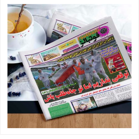
با توجه به کسب 2 پیروزی در مرحله گروهی، تیم ملی زنان فیلیپین
راهی مرحله حذفی شد که آن‌ها باختی 8 گله را مقابل تیم ملی ژاپن
پذیرفتند تا از گردونه رقابت‌ها کنار بروند.
زنان فوتبال ایران در حالی باید از اول تا دهم آبان‌ماه 1402 در شهر برث
استرالیا به مصاف رقبای‌شان در مرحله دوم انتخابی المپیک 2024
پاریس بروند که بعد از گذراندن مرحله نخست انتخابی، آن‌ها تنها 2 بازی
دوستانه برابر تیم ملی روسیه داشته‌اند اما رقبای‌شان حضور در جام
جهانی و یا بازی‌های آسیایی هانگژو را تجربه کرده‌اند. بعد از حذف
امیدهای ایران از بازی‌های آسیایی، بیش از پیش جای خالی تیم ملی
زنان ایران در این رقابت‌ها برای کسب تجربه بیشتر در آستانه مسابقات
انتخابی المپیک نمایان شد و حالا باید دید مسئولان فدراسیون فوتبال و
مدیران کمیته ملی المپیک چه واکنشی نسبت به پافشاری‌شان برای
اعزام تیم امید به جای تیم زنان خواهند داشت!
💻منبع:فوتبال360 📸عکس:فدراسیون فوتبال