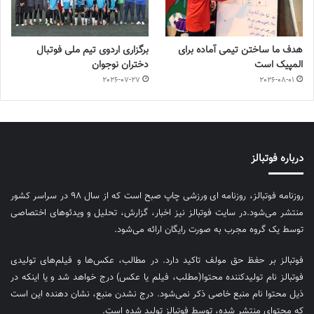
هدف ما ساختن تیمی آماده برای
برگزاری اردوی تیم ملی فوتبال
المپیک است
دختران نوجوان
2026-07-27
2026-08-01
درباره فوتبالز
روزنامه فوتبالز، روزنامه ای ورزشی چاپ صبح است که از سال ۹۸ در سراسر کشور
منتشر می‌شود.در سایت فوتبالز نیز اخبار، گزارش، تحلیل و ویدئوهای اختصاصی
توسط یک گروه مجرب به صورت رایگان ارائه می‌شود.
فوتبالز بر حفظ حق مولف تاکید دارد. در مطالب، عکس‌ها و فیلم‌های تولیدی
فوتبالز نام تولیدکننده محتوا(مطلب، فیلم یا عکس) درج خواهد شد و یا اینکه در
ذیل محتوا نام منبع خاصی ذکر نمی‌‎شود. درج نشدن منبع، نشان دهنده این است
که محتوای منتشر شده، توسط فوتبالز تولید شده است.