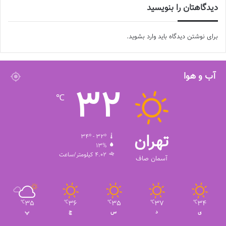
دیدگاهتان را بنویسید
برای نوشتن دیدگاه باید
وارد بشوید
.
آب و هوا
32
℃
تهران
34º - 32º
13%
4.02 کیلومتر/ساعت
آسمان صاف
35
36
35
37
34
℃
℃
℃
℃
℃
ی
د
س
چ
پ