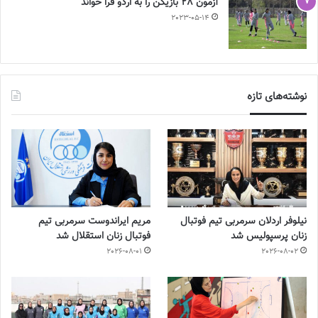
آزمون 28 بازیکن را به اردو فرا خواند
2023-05-14
نوشته‌های تازه
نیلوفر اردلان سرمربی تیم فوتبال
مریم ایراندوست سرمربی تیم
زنان پرسپولیس شد
فوتبال زنان استقلال شد
2026-08-01
2026-08-02