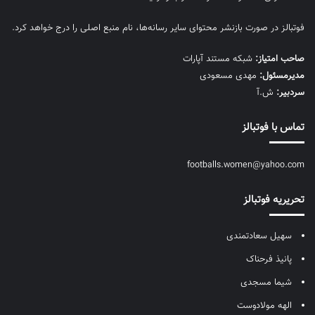
فوتبالز در صورت بازنشر محتوای سایر رسانه‌ها، نام منبع اصلی را درج خواهد کرد.
صاحب امتیاز:
شبکه مستند آپارات
مديرمسئول:
مهدی مسعودی
سردبیر:
ش.آ
تماس با فوتبالز
footballs.women@yahoo.com
تحریریه فوتبالز
سهیل سعادتمندی
پانیذ فرحناک
شیما مسجدی
الهه مولادوست