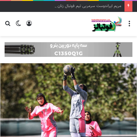
مریم ایراندوست سرمربی تیم فوتبال زنان استقلال شد
منو
ورود
تغییر
جس
پوسته
برا