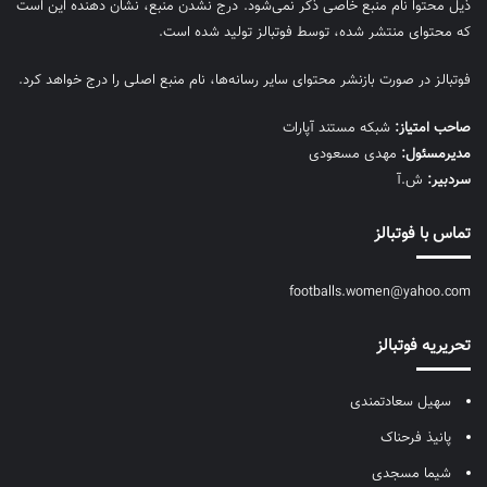
ذیل محتوا نام منبع خاصی ذکر نمی‌‎شود. درج نشدن منبع، نشان دهنده این است
که محتوای منتشر شده، توسط فوتبالز تولید شده است.
فوتبالز در صورت بازنشر محتوای سایر رسانه‌ها، نام منبع اصلی را درج خواهد کرد.
صاحب امتیاز:
شبکه مستند آپارات
مديرمسئول:
مهدی مسعودی
سردبیر:
ش.آ
تماس با فوتبالز
footballs.women@yahoo.com
تحریریه فوتبالز
سهیل سعادتمندی
پانیذ فرحناک
شیما مسجدی