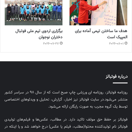
هدف ما ساختن تیمی آماده برای
برگزاری اردوی تیم ملی فوتبال
المپیک است
دختران نوجوان
2026-07-27
2026-08-01
درباره فوتبالز
روزنامه فوتبالز، روزنامه ای ورزشی چاپ صبح است که از سال ۹۸ در سراسر کشور
منتشر می‌شود.در سایت فوتبالز نیز اخبار، گزارش، تحلیل و ویدئوهای اختصاصی
توسط یک گروه مجرب به صورت رایگان ارائه می‌شود.
فوتبالز بر حفظ حق مولف تاکید دارد. در مطالب، عکس‌ها و فیلم‌های تولیدی
فوتبالز نام تولیدکننده محتوا(مطلب، فیلم یا عکس) درج خواهد شد و یا اینکه در