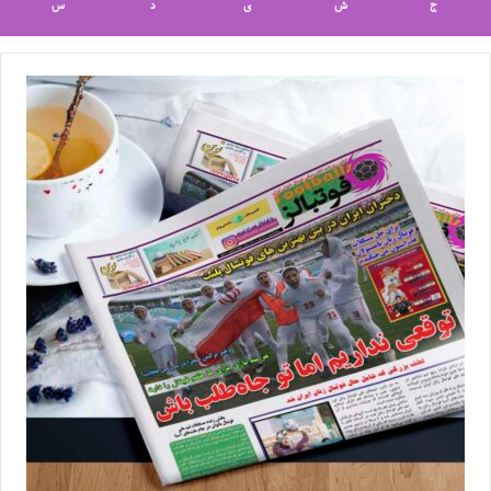
ج
ش
ی
د
س
💻منبع:فوتبال360 📸عکس:زهرا شکیبا
◾️
با فوتبالز همراه شوید
◾️فوتبالز را در اینستاگرام دنبال کنید
footballs.women@
◾️
برچسب ها
فوتبال بانوان
فوتبال زنان
لیگ برتر