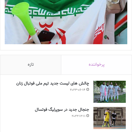
پرخواننده
تازه
چالش هاى ليست جدید تيم ملى فوتبال زنان
2023-06-14
جنجال جدید در سوپرلیگ فوتسال
2022-12-11