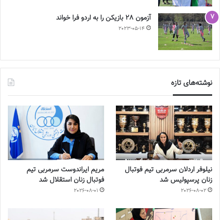
آزمون 28 بازیکن را به اردو فرا خواند
2023-05-14
نوشته‌های تازه
نیلوفر اردلان سرمربی تیم فوتبال
مریم ایراندوست سرمربی تیم
زنان پرسپولیس شد
فوتبال زنان استقلال شد
2026-08-01
2026-08-02