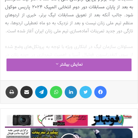
به بعد از پایان مسابقات دور دوم انتخابی المپیک 2024 پاریس موکول
شود. جالب آنکه بعد از تعویق مسابقات لیگ برتر، خبری از اردوهای
منظم تیم ملی زنان نیست و بعد از نزدیک به دو ماه تعطیلی اردوها، به
تازگی دور جدید تمرینات آماده‌سازی تیم ملی زنان ایران آغاز شده است.
مسئولان سازمان لیگ در ابتکاری ویژه با توجه به پروتکل‌های وضع شده
از سوی کنفدراسیون فوتبال آسیا و اهمیت تیم‌داری در حوزه زنان در
راستای صدور مجوز حرفه‌ای‌سازی، طرح اعطای امتیاز رایگان به
نمایش بیشتر
باشگاه‌هایی که در لیگ برتر فوتبال مردان تیم‌داری می‌کنند را به
هیات‌رئیسه فدراسیون فوتبال ارائه کردند و این طرح مورد تایید اعضا
فیس بوک
توییتر
لینکدین
واتس آپ
تلگرام
اشتراک گذاری از طریق ایمیل
چاپ
قرار گرفت. تصور می‌شد با توجه به هبه رایگان امتیاز، باشگاه‌های لیگ
برتری سرشناس و مطرح برای ورود به حوزه فوتبال زنان اعلام آمادگی
کنند اما شرایط برخلاف آنچه تصور می‌شد، پیش رفت.
فقط پیکان آمد، بقیه خواب ماندند!
باشگاه‌های فعال در حوزه فوتبال مردان تا پنجم مهرماه فرصت داشتند
نامه اعلام آمادگی خود را به سازمان لیگ ارائه کنند. در شرایطی‌که