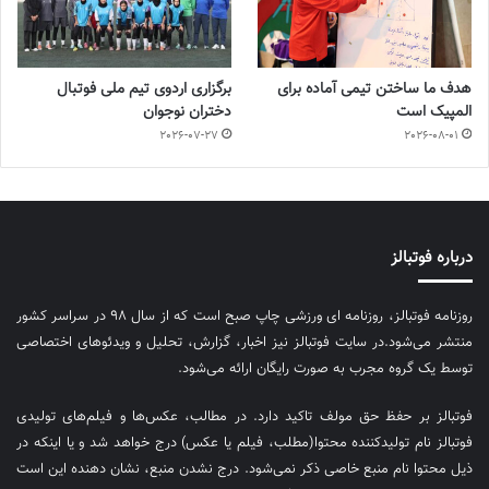
هدف ما ساختن تیمی آماده برای
برگزاری اردوی تیم ملی فوتبال
المپیک است
دختران نوجوان
2026-07-27
2026-08-01
درباره فوتبالز
روزنامه فوتبالز، روزنامه ای ورزشی چاپ صبح است که از سال ۹۸ در سراسر کشور
منتشر می‌شود.در سایت فوتبالز نیز اخبار، گزارش، تحلیل و ویدئوهای اختصاصی
توسط یک گروه مجرب به صورت رایگان ارائه می‌شود.
فوتبالز بر حفظ حق مولف تاکید دارد. در مطالب، عکس‌ها و فیلم‌های تولیدی
فوتبالز نام تولیدکننده محتوا(مطلب، فیلم یا عکس) درج خواهد شد و یا اینکه در
ذیل محتوا نام منبع خاصی ذکر نمی‌‎شود. درج نشدن منبع، نشان دهنده این است