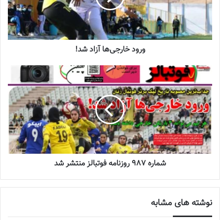
چالش هاى ليست جدید تيم ملى فوتبال
زنان
2023-06-14
ورود خارجی‌ها آزاد شد!
تازه‌ترین خبرها از درمان ۲ ملی‌پوش فوتبال
زنان
2023-12-24
دعوت آزمون از 30 بازیکن به اردوی تیم ملی
2023-03-21
آینده درخشانی در انتظار فوتبال بانوان است
شماره 987 روزنامه فوتبالز منتشر شد
2022-12-10
نوشته های مشابه
💻منبع:
فدراسیون فوتبال
📸عکس:فدراسیون فوتبال