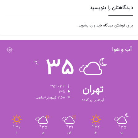
دیدگاهتان را بنویسید
برای نوشتن دیدگاه باید
وارد بشوید
.
آب و هوا
35
℃
تهران
35º - 31º
13%
2.68 کیلومتر/ساعت
ابرهای پراکنده
37
35
31
34
35
℃
℃
℃
℃
℃
پ
ج
ش
ی
د