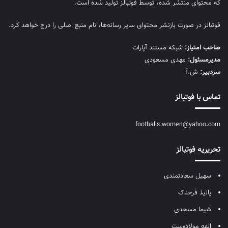
که محتوای منتشر شده، توسط فوتبالز تولید شده است.
فوتبالز در صورت بازنشر محتوای سایر رسانه‌ها، نام منبع اصلی را درج خواهد کرد.
صاحب امتیاز:
شبکه مستند آپارات
مديرمسئول:
مهدی مسعودی
سردبیر:
ش.آ
تماس با فوتبالز
footballs.women@yahoo.com
تحریریه فوتبالز
سهیل سعادتمندی
پانیذ فرحناک
شیما مسجدی
الهه مولادوست