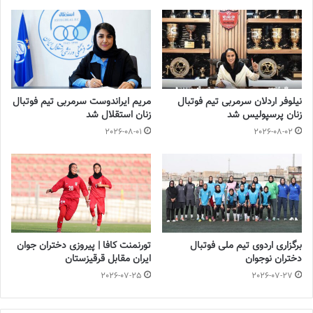
◾️
با فوتبالز همراه شوید
◾️فوتبالز را در اینستاگرام دنبال کنید
footballs.women@
◾️
نیلوفر اردلان سرمربی تیم فوتبال
مریم ایراندوست سرمربی تیم فوتبال
زنان پرسپولیس شد
زنان استقلال شد
2026-08-01
2026-08-02
برچسب ها
تیم ملی فوتبال
فوتبال بانوان
فوتبال زنان
برگزاری اردوی تیم ملی فوتبال
تورنمنت کافا | پیروزی دختران جوان
دختران نوجوان
ایران مقابل قرقیزستان
2026-07-25
2026-07-27