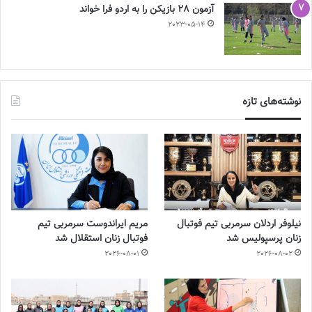
آزمون 28 بازیکن را به اردو فرا خواند
2023-05-14
نوشته‌های تازه
نیلوفر اردلان سرمربی تیم فوتبال
مریم ایراندوست سرمربی تیم
زنان پرسپولیس شد
فوتبال زنان استقلال شد
2026-08-01
2026-08-02