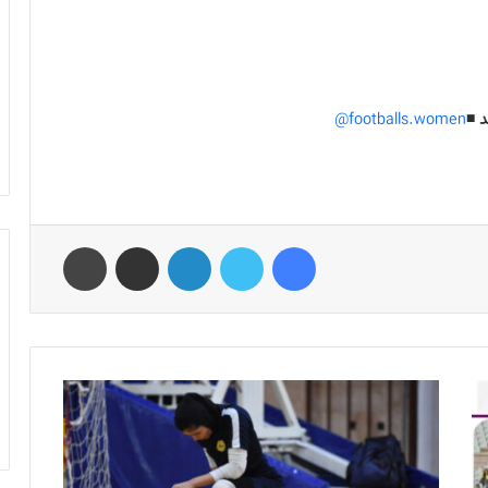
 ◾️
footballs.women@
فیس بوک
توییتر
لینکدین
اشتراک گذاری از طریق ایمیل
چاپ