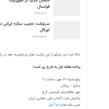
جنجال جدید در سوپرلیگ
فوتسال
2022-12-11
سرنوشت عجیب ستاره ایرانی در
تورکال
2023-05-12
حالا بايد ديد رايزكو با اين تركيب جوان و باتجربه خود در
برنامه هفته اول به شرح زیر است:
پنج شنبه ۲۰ مهر- ساعت ۱۱
سایپا – پیکان
مهر عظام-نصر فردیس کرج
پالایش نفت آبادان-ملی حفاری ایران
مس رفسنجان-
نوا آمل