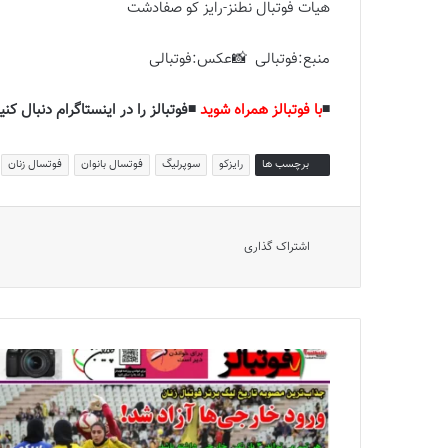
هیات فوتبال نطنز-رایز کو صفادشت
منبع:فوتبالی 📸عکس:فوتبالی
◾️
با فوتبالز همراه شوید
◾️فوتبالز را در اینستاگرام دنبال کنید
برچسب ها
رایزکو
سوپرلیگ
فوتسال بانوان
فوتسال زنان
اشتراک گذاری