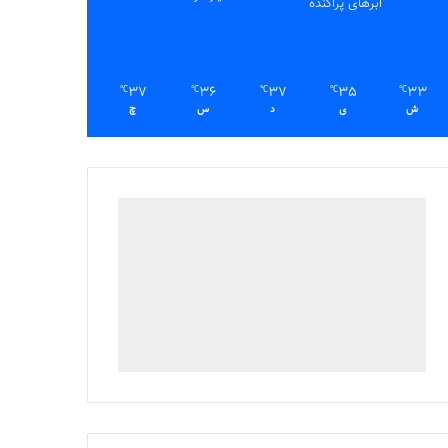
ابرهای پراکنده
37
36
37
35
33
℃
℃
℃
℃
℃
ش
ی
د
س
چ