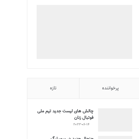
پرخواننده
تازه
چالش هاى ليست جدید تيم ملى
فوتبال زنان
2023-06-14
جنجال جدید در سوپرلیگ