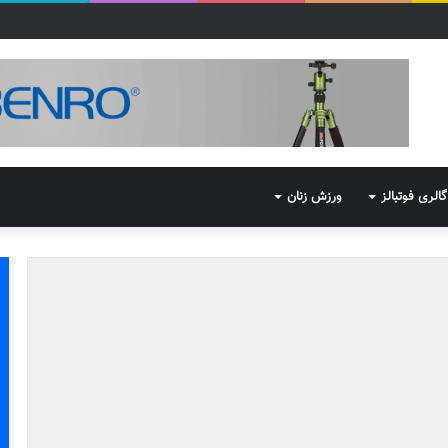
گالری فوتبالز
ورزش زنان