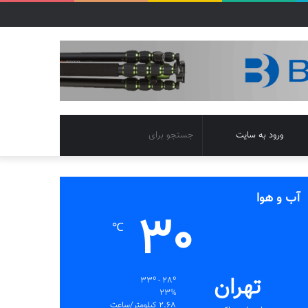
تغییر
جستجو
ورود به سایت
پوسته
برای
آب و هوا
30
℃
تهران
33º - 28º
23%
2.68 کیلومتر/ساعت