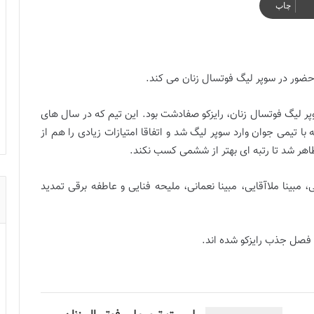
چاپ
 حضور در سوپر ليگ فوتسال زنان مى كند.
ليگ فوتسال زنان، رايزكو صفادشت بود. اين تيم كه در سال هاى
 تيمى جوان وارد سوپر ليگ شد و اتفاقا امتيازات زيادى را هم از
اهر شد تا رتبه اى بهتر از ششمى كسب نكند.
 مبينا ملاآقايى، مبينا نعمانى، مليحه فنايى و عاطفه برقى تمديد
ين فصل جذب رايزكو شده اند.