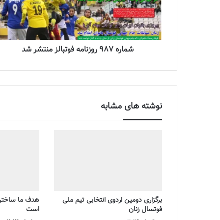
شماره 987 روزنامه فوتبالز منتشر شد
نوشته های مشابه
برگزاری دومین اردوی انتخابی تیم ملی
هدف ما ساختن 
فوتسال زنان
است