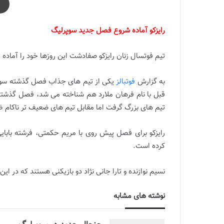
رايزكو آماده شروع فصل جديد سوپرليگ
تيم فوتسال زنان رايزكو صفادشت اين روزها خود را آماده
به گزارش
فوتبالز
يكى از تيم هاى جذاب فصل گذشته سوپر 
قبل با نام فرهان ملارد هم شناخته مى شد، فصل گذشته با
تيم هاى بزرگ گرفت اما مقابل تيم هاى ضعيف تر ناكام ظ
رايزكو براى فصل پيش روى با مريم حكمتى، فرشته بابايى،
كرده است.
نسيم نوازنده و تارا جانى نژاد دو بازيكنى هستند كه در ا
نوشته های مشابه