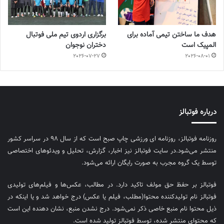
هدف ما ساختن تیمی آماده برای
برگزاری اردوی تیم ملی فوتبال
المپیک است
دختران نوجوان
2026-07-27
2026-08-01
درباره فوتبالز
روزنامه فوتبالز، روزنامه ای ورزشی چاپ صبح است که از سال ۹۸ در سراسر کشور
منتشر می‌شود.در سایت فوتبالز نیز اخبار، گزارش، تحلیل و ویدئوهای اختصاصی
توسط یک گروه مجرب به صورت رایگان ارائه می‌شود.
فوتبالز بر حفظ حق مولف تاکید دارد. در مطالب، عکس‌ها و فیلم‌های تولیدی
فوتبالز نام تولیدکننده محتوا(مطلب، فیلم یا عکس) درج خواهد شد و یا اینکه در
ذیل محتوا نام منبع خاصی ذکر نمی‌‎شود. درج نشدن منبع، نشان دهنده این است
که محتوای منتشر شده، توسط فوتبالز تولید شده است.