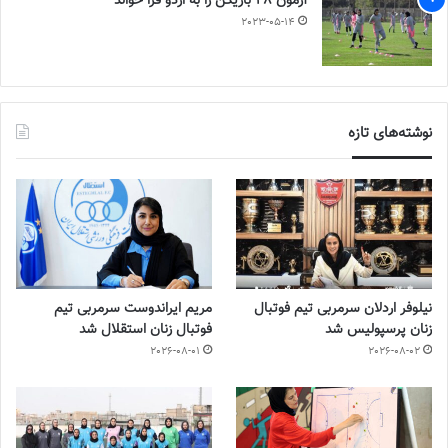
آزمون 28 بازیکن را به اردو فرا خواند
2023-05-14
نوشته‌های تازه
نیلوفر اردلان سرمربی تیم فوتبال
مریم ایراندوست سرمربی تیم
زنان پرسپولیس شد
فوتبال زنان استقلال شد
2026-08-01
2026-08-02