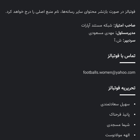
فوتبالز در صورت بازنشر محتوای سایر رسانه‌ها، نام منبع اصلی را درج خواهد کرد.
صاحب امتیاز:
شبکه مستند آپارات
مديرمسئول:
مهدی مسعودی
سردبیر:
ش.آ
تماس با فوتبالز
footballs.women@yahoo.com
تحریریه فوتبالز
سهیل سعادتمندی
پانیذ فرحناک
شیما مسجدی
الهه مولادوست