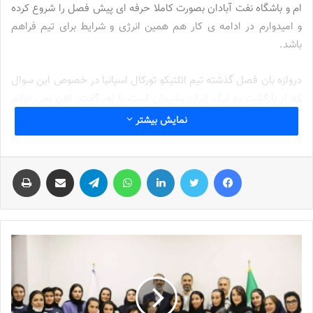
ام و باشگاه نفت آبادان بصورت کاملا حرفه ای پیش فصل را شروع کرده
و امیدوارم در ادامه ی کار هم همین انرژی و شرایط برای تیم فراهم
باشد.
دروازه بان فصل گذشته تیم اتلتیکو تورکال اسپانیا در خصوص این سوال
که از بازگشت به
لیگ
ایران پشیمان است یا نه، گفت: الان نمی توانم
بگویم پشیمان هستم یا نه، چرا که برای این تصمیم سختی که در زندگی
نمایش بیشتر
گرفته ام خیلی زود است جواب بدهم، قطعا آخر فصل راحت تر می
توانم به این سوال پاسخ دهم، اما خب یکشنبه ها که بازی تیم سابقم را
فیس بوک
توییتر
لینکدین
واتس آپ
تلگرام
اشتراک گذاری از طریق ایمیل
چاپ
دنبال می کنم و‌ آن آزار و اذیت و سرزنش را در خلوت، با خودم دارم و
سریع سرکوبش می کنم و‌ به هدف های بعدی ام فکر می کنم.
تفاوت زیادی بین لیگ ایران و اروپا وجود دارد
وی درباره تفاوت لیگ ایران و اروپا بیان کرد: تفاوت ها که خیلی زیاد
است و حداقل تفاوتش درباره تاریخ بازی ها است که دقیقا هر سال در
یک روز ثابت برگزار می شود و‌ هیچ تیمی تا دقیقه ۹۰ انصراف نمی دهد.