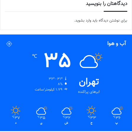
دیدگاهتان را بنویسید
برای نوشتن دیدگاه باید
وارد بشوید
.
آب و هوا
35
℃
تهران
36º - 31º
8%
1.79 کیلومتر/ساعت
ابرهای پراکنده
37
35
32
33
36
℃
℃
℃
℃
℃
پ
ج
ش
ی
د