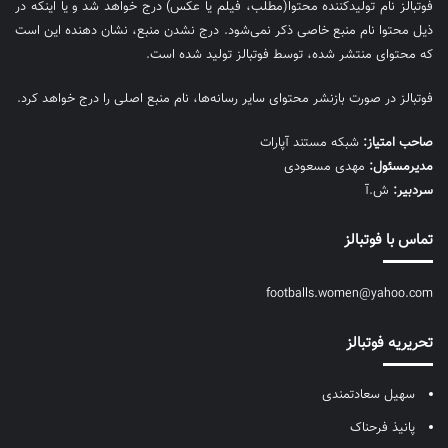
فوتبالز نام تولیدکننده محتوا(مطلب، فیلم یا عکس) درج خواهد شد و یا اینکه در
ذیل محتوا نام منبع خاصی ذکر نمی‌‎شود. درج نشدن منبع، نشان دهنده این است
که محتوای منتشر شده، توسط فوتبالز تولید شده است.
فوتبالز در صورت بازنشر محتوای سایر رسانه‌ها، نام منبع اصلی را درج خواهد کرد.
صاحب امتیاز:
شبکه مستند آپارات
مديرمسئول:
مهدی مسعودی
سردبیر:
ش.آ
تماس با فوتبالز
footballs.women@yahoo.com
تحریریه فوتبالز
سهیل سعادتمندی
پانیذ فرحناک