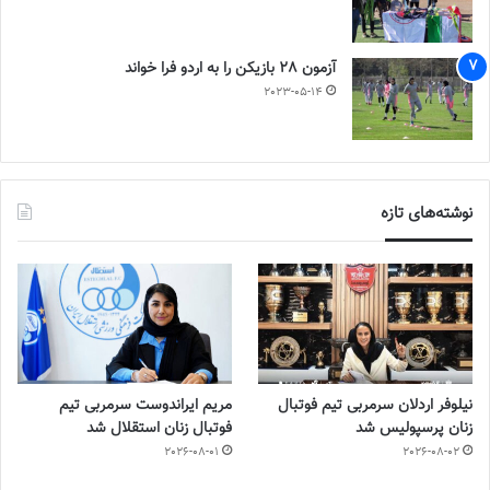
آزمون 28 بازیکن را به اردو فرا خواند
2023-05-14
نوشته‌های تازه
نیلوفر اردلان سرمربی تیم فوتبال
مریم ایراندوست سرمربی تیم
زنان پرسپولیس شد
فوتبال زنان استقلال شد
2026-08-01
2026-08-02