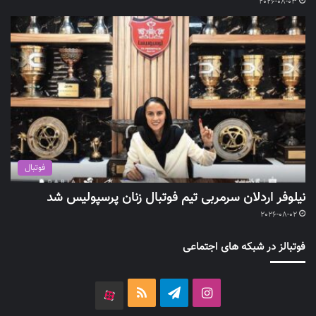
2026-08-03
فوتبال
نیلوفر اردلان سرمربی تیم فوتبال زنان پرسپولیس شد
2026-08-02
فوتبالز در شبکه های اجتماعی
اینستاگرام
تلگرام
خوراک
آپارات