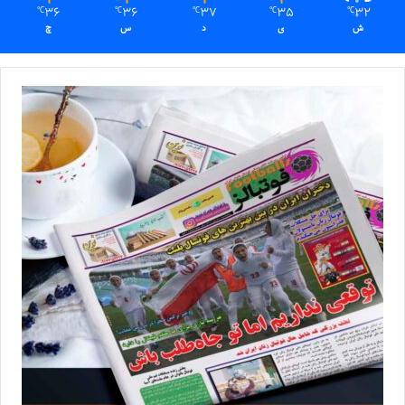
36
36
37
35
32
℃
℃
℃
℃
℃
ش
ی
د
س
چ