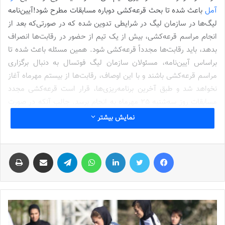
آمل
باعث شده تا بحث قرعه‌کشی دوباره مسابقات مطرح شود!آیین‌نامه
لیگ‌ها در سازمان لیگ در شرایطی تدوین شده که در صورتی‌که بعد از
انجام مراسم قرعه‌کشی، بیش از یک تیم از حضور در رقابت‌ها انصراف
بدهد، باید رقابت‌ها مجدداً قرعه‌کشی شود. همین مسئله باعث شده تا
براساس آیین‌نامه، مسئولان سازمان لیگ فوتسال به دنبال برگزاری
مراسم قرعه‌کشی باشند و با این اوصاف، رقابت‌ها از بیستم مهرماه آغاز
نخواهد شد و طبق آخرین برنامه‌ریزی‌ها، قرار است قرعه‌کشی مجدد
مسابقات روز سه‌شنبه 25 مهرماه به انجام برسد. جالب آنکه در صورت
نهایی‌شدن انصراف هر دو تیم نصر امید کرج و صنایع نوا آمل، عملاً شمار
نمایش بیشتر
تیم‌های شرکت‌کننده در فصل جدید سوپرلیگ فوتسال زنان به عدد 7
می‌رسد که این موضوع می‌تواند روی کیفیت مسابقات در فصل جدید
فیس بوک
توییتر
لینکدین
واتس آپ
تلگرام
اشتراک گذاری از طریق ایمیل
چاپ
موثر باشد.
پیروزی ملی پوشان نونهال برابر ستارگان بهار البرز
نوشته های مشابه