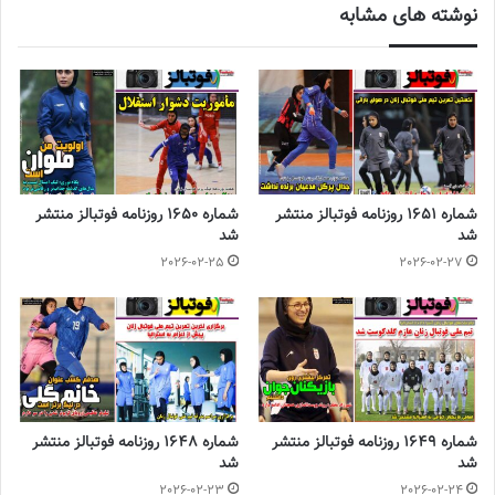
نوشته های مشابه
سود تیم ملی فوتبال نونهالان بانوان به پایان رسید.
◾️
با فوتبالز همراه شوید
◾️فوتبالز را در اینستاگرام دنبال کنید
footballs.women@
◾️
برچسب ها
روزنامه فوتبالز
فوتبال زنان
فوتسال بانوان
شماره 1651 روزنامه فوتبالز منتشر
شماره 1650 روزنامه فوتبالز منتشر
شد
شد
2026-02-25
2026-02-27
شماره 1649 روزنامه فوتبالز منتشر
شماره 1648 روزنامه فوتبالز منتشر
شد
شد
2026-02-23
2026-02-24