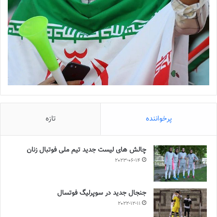
پرخواننده
تازه
چالش هاى ليست جدید تيم ملى فوتبال زنان
2023-06-14
جنجال جدید در سوپرلیگ فوتسال
2022-12-11