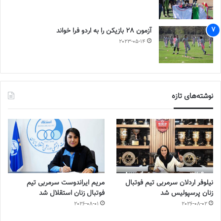
آزمون 28 بازیکن را به اردو فرا خواند
2023-05-14
نوشته‌های تازه
نیلوفر اردلان سرمربی تیم فوتبال
مریم ایراندوست سرمربی تیم
زنان پرسپولیس شد
فوتبال زنان استقلال شد
2026-08-01
2026-08-02