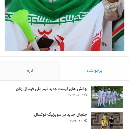
پرخواننده
تازه
چالش هاى ليست جدید تيم ملى فوتبال زنان
2023-06-14
جنجال جدید در سوپرلیگ فوتسال
2022-12-11