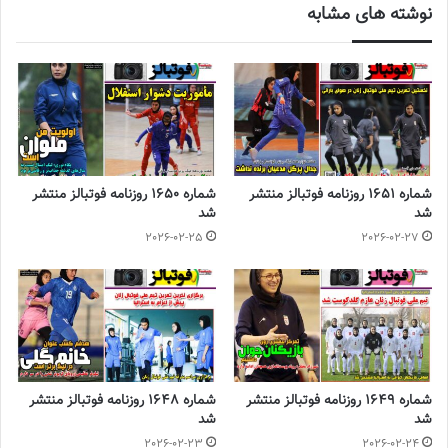
نوشته های مشابه
دومین دوره سوپرلیگ فوتسال زنان به سازمان لیگ تحویل دادند و با این
اوصاف قرعه‌کشی مجدد این رقابت‌ها بدون حضور نصر و پیکان انجام
خواهد شد. بدین ترتیب بعد از انحلال
پیکان
(قهرمان دو دوره گذشته
فوتسال زنان)، نصر فردیس (نایب قهرمان دو دوره اخیر فوتسال زنان) نیز
از تیم‌داری در فوتسال زنان انصراف دادند!
◾️
با فوتبالز همراه شوید
◾️فوتبالز را در اینستاگرام دنبال کنید
شماره 1651 روزنامه فوتبالز منتشر
شماره 1650 روزنامه فوتبالز منتشر
footballs.women@
◾️
شد
شد
2026-02-25
2026-02-27
برچسب ها
روزنامه فوتبالز
فوتبال زنان
فوتسال زنان
شماره 1649 روزنامه فوتبالز منتشر
شماره 1648 روزنامه فوتبالز منتشر
شد
شد
2026-02-23
2026-02-24