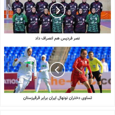
2023-12-25
شماره 900 روزنامه فوتبالز منتشر شد
2023-06-14
نصر فردیس هم انصراف داد
شماره 918 روزنامه فوتبالز منتشر شد
2023-07-07
جلسه هماهنگی و کنفرانس خبری سرمربیان تیم های شرکت کننده در
تورنمنت زیر 14 سال دختران فوتبال به میزبانی تاجیکستان برگزار شد.
نصر فردیس هم انصراف داد
تساوی دختران نونهال ایران برابر قرقیزستان
اعلام سازمان لیگ از مجموع ۱۰ تیم حاضر در سوپرلیگ فوتسال زنان، به
جز پیکان و نصر فردیس هشت تیم دیگر مدارک خود را جهت حضور در