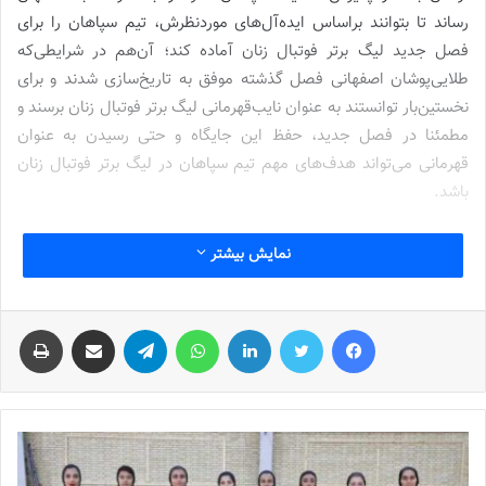
رساند تا بتوانند براساس ایده‌آل‌های موردنظرش، تیم سپاهان را برای
فصل جدید لیگ برتر فوتبال زنان آماده کند؛ آن‌هم در شرایطی‌که
طلایی‌پوشان اصفهانی فصل گذشته موفق به تاریخ‌سازی شدند و برای
نخستین‌بار توانستند به عنوان نایب‌قهرمانی لیگ برتر فوتبال زنان برسند و
مطمئنا در فصل جدید، حفظ این جایگاه و حتی رسیدن به عنوان
قهرمانی می‌تواند هدف‌های مهم تیم سپاهان در لیگ برتر فوتبال زنان
باشد.
برگزاری جلسه هماهنگی و کنفرانس خبری تورنمنت کافا
نمایش بیشتر
نوشته های مشابه
فیس بوک
توییتر
لینکدین
واتس آپ
تلگرام
اشتراک گذاری از طریق ایمیل
چاپ
شماره 772 روزنامه فوتبالز منتشر شد
2022-12-16
شماره 1054 روزنامه فوتبالز منتشر شد