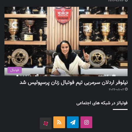
2026-08-03
فوتبال
نیلوفر اردلان سرمربی تیم فوتبال زنان پرسپولیس شد
2026-08-02
فوتبالز در شبکه های اجتماعی
اینستاگرام
تلگرام
خوراک
آپارات