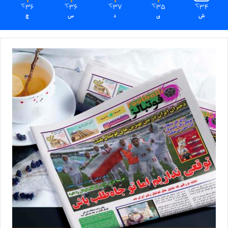
36
36
37
35
34
℃
℃
℃
℃
℃
ش
ی
د
س
چ