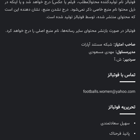
فوتبالز نام تولیدکننده محتوا(مطلب، فیلم یا عکس) درج خواهد شد و یا اینکه در
ذیل محتوا نام منبع خاصی ذکر نمی‌‎شود. درج نشدن منبع، نشان دهنده این است
که محتوای منتشر شده، توسط فوتبالز تولید شده است.
فوتبالز در صورت بازنشر محتوای سایر رسانه‌ها، نام منبع اصلی را درج خواهد کرد.
صاحب امتیاز:
شبکه مستند آپارات
مديرمسئول:
مهدی مسعودی
سردبیر:
ش.آ
تماس با فوتبالز
footballs.women@yahoo.com
تحریریه فوتبالز
سهیل سعادتمندی
پانیذ فرحناک