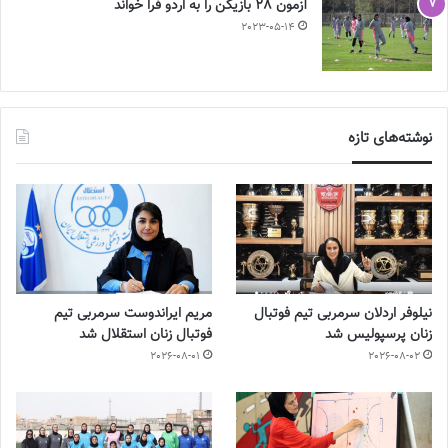
آزمون 28 بازیکن را به اردو فرا خواند
2023-05-14
نوشته‌های تازه
نیلوفر اردلان سرمربی تیم فوتبال
مریم ایراندوست سرمربی تیم
زنان پرسپولیس شد
فوتبال زنان استقلال شد
2026-08-01
2026-08-02