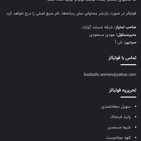
فوتبالز در صورت بازنشر محتوای سایر رسانه‌ها، نام منبع اصلی را درج خواهد کرد.
صاحب امتیاز:
شبکه مستند آپارات
مديرمسئول:
مهدی مسعودی
سردبیر:
ش.آ
تماس با فوتبالز
footballs.women@yahoo.com
تحریریه فوتبالز
سهیل سعادتمندی
پانیذ فرحناک
شیما مسجدی
الهه مولادوست