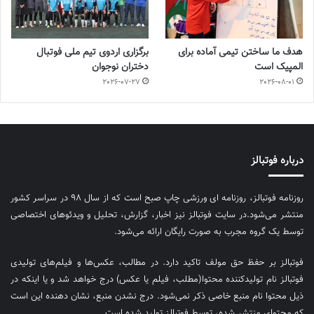
هدف ما ساختن تیمی آماده برای
برگزاری اردوی تیم ملی فوتبال
المپیک است
دختران نوجوان
2026-07-27
2026-08-01
درباره فوتبالز
روزنامه فوتبالز، روزنامه ای ورزشی چاپ صبح است که از سال ۹۸ در سراسر کشور
منتشر می‌شود.در سایت فوتبالز نیز اخبار، گزارش، تحلیل و ویدئوهای اختصاصی
توسط یک گروه مجرب به صورت رایگان ارائه می‌شود.
فوتبالز بر حفظ حق مولف تاکید دارد. در مطالب، عکس‌ها و فیلم‌های تولیدی
فوتبالز نام تولیدکننده محتوا(مطلب، فیلم یا عکس) درج خواهد شد و یا اینکه در
ذیل محتوا نام منبع خاصی ذکر نمی‌‎شود. درج نشدن منبع، نشان دهنده این است
که محتوای منتشر شده، توسط فوتبالز تولید شده است.