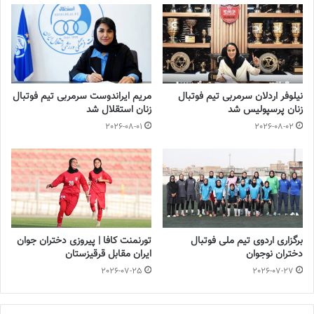
2023-03-21
آینده درخشانی در انتظار فوتبال بانوان است
2022-12-10
نیلوفر اردلان سرمربی تیم فوتبال
مریم ایراندوست سرمربی تیم فوتبال
زنان پرسپولیس شد
زنان استقلال شد
2026-08-01
2026-08-02
اساسنامه فدراسیون فوتبال به صراحت درباره انتخاب سرپرست در
سمت‌های مختلف بند مهمی را در ذیل مفاد خود جای داده است؛
به‌طوری‌که در بند هشت ماده 67 مبحث هشتم به صراحت آمده است:
«هرگاه پست دبیرکل یا هر یکی از پست‌های دیگر فدراسیون به هر دلیل
از جمله استعفا، اخراج، عزل، فوت و تعلیق بلاتصدی شود، رئیس
فدراسیون فوتبال می‌تواند برای آن پست، حداکثر به مدت 3 ماه
برگزاری اردوی تیم ملی فوتبال
تورنمنت کافا | پیروزی دختران جوان
سرپرست تعیین نماید. مگر اینکه در این اساسنامه ترتیب دیگری مقرر
دختران نوجوان
ایران مقابل قرقیزستان
شده باشد». جالب آنکه در سایر بندهای اساسنامه هیچ اختیاری به
2026-07-25
2026-07-27
رئیس فدراسیون فوتبال برای تمدید دوره سرپرستی داده نشده است.