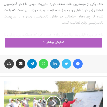
کند. یکی از مهم‌ترین نقاط ضعف دوره مدیریت مهدی تاج در فدراسیون
فوتبال (در دوره قبلی و جدید) عدم توجه او به حوزه زنان است که باعث
شده تا چهره‌های جنجالی در نقش نایب‌رئیس زنان و یا سرپرست
نایب‌رئیسی زنان فعالیت کنند.
تاج در دوره قبلی به لیلا صوفی‌زاده اعتماد کرد که عملکرد پرماجرایی را
در فدراسیون فوتبال داشت و در بازگشت دوباره‌اش به ساختمان سئول،
نمایش بیشتر
مهدی تاج در حالی عهده‌دار مسئولیت ریاست فدراسیون شد که شهره
موسوی به عنوان نایب‌رئیس زنان فدراسیون فوتبال به دلیل مسائل
فیس بوک
توییتر
لینکدین
واتس آپ
تلگرام
اشتراک گذاری از طریق ایمیل
چاپ
غیرفوتبالی درگیر پرونده‌ای قضایی شده بود و همین مسئله باعث شد تا
حدود 11 ماه، کمیته زنان در شرایطی نابسامان کار خود را پیش ببرد.
مهدی تاج برای سامان دادن به شرایط حوزه زنان در حکمی، سوم
اسفندماه 1401 مریم منظمی را به عنوان سرپرست نایب‌رئیسی زنان
فدراسیون فوتبال منصوب کرد.
دهن‌کجی آشکار به اساسنامه!
مریم منظمی
در شرایطی به عنوان سرپرست نایب‌رئیسی زنان منصوب