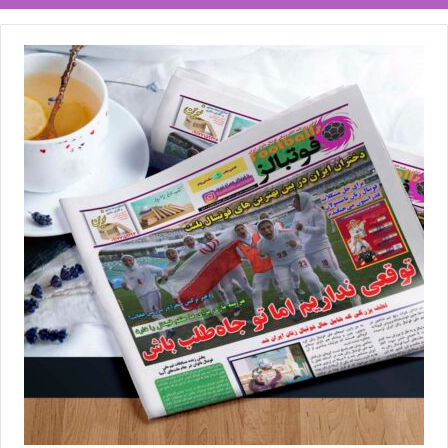
◾️
با فوتبالز همراه شوید
◾️فوتبالز را در اینستاگرام دنبال کنید
footballs.women@
◾️
برچسب ها
تیم ملی فوتبال
فوتبال بانوان
فوتبال زنان
مریم آزمون