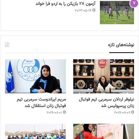
آزمون 28 بازیکن را به اردو فرا خواند
2023-05-14
نوشته‌های تازه
نیلوفر اردلان سرمربی تیم فوتبال
مریم ایراندوست سرمربی تیم
زنان پرسپولیس شد
فوتبال زنان استقلال شد
2026-08-01
2026-08-02