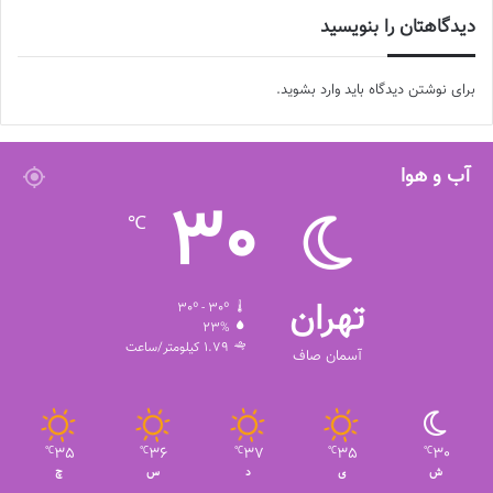
دیدگاهتان را بنویسید
چین تایپه – فیلیپین
برای نوشتن دیدگاه باید
وارد بشوید
.
یکشنبه ۷ آبان
ایران – چین تایپه
آب و هوا
30
فیلیپین – استرالیا
℃
چهارشنبه ۱۰ آبان
تهران
30º - 30º
استرالیا – چین تایپه
23%
1.79 کیلومتر/ساعت
آسمان صاف
فیلیپین – ایران
💻منبع:ایرنا 📸عکس :سهیل سعادتمندی
35
36
37
35
30
℃
℃
℃
℃
℃
ش
ی
د
س
چ