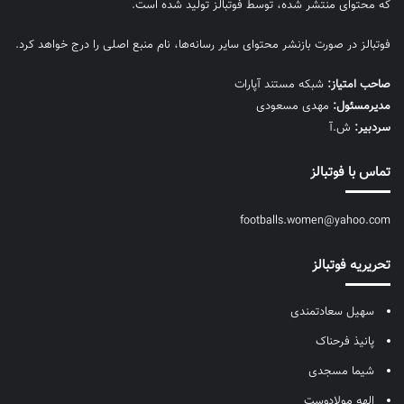
که محتوای منتشر شده، توسط فوتبالز تولید شده است.
فوتبالز در صورت بازنشر محتوای سایر رسانه‌ها، نام منبع اصلی را درج خواهد کرد.
صاحب امتیاز:
شبکه مستند آپارات
مديرمسئول:
مهدی مسعودی
سردبیر:
ش.آ
تماس با فوتبالز
footballs.women@yahoo.com
تحریریه فوتبالز
سهیل سعادتمندی
پانیذ فرحناک
شیما مسجدی
الهه مولادوست