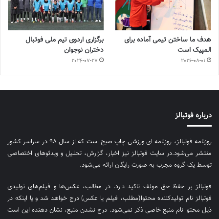
هدف ما ساختن تیمی آماده برای
برگزاری اردوی تیم ملی فوتبال
المپیک است
دختران نوجوان
2026-07-27
2026-08-01
درباره فوتبالز
روزنامه فوتبالز، روزنامه ای ورزشی چاپ صبح است که از سال ۹۸ در سراسر کشور
منتشر می‌شود.در سایت فوتبالز نیز اخبار، گزارش، تحلیل و ویدئوهای اختصاصی
توسط یک گروه مجرب به صورت رایگان ارائه می‌شود.
فوتبالز بر حفظ حق مولف تاکید دارد. در مطالب، عکس‌ها و فیلم‌های تولیدی
فوتبالز نام تولیدکننده محتوا(مطلب، فیلم یا عکس) درج خواهد شد و یا اینکه در
ذیل محتوا نام منبع خاصی ذکر نمی‌‎شود. درج نشدن منبع، نشان دهنده این است