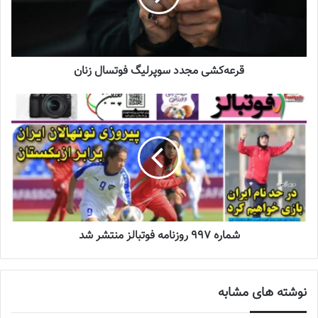
زنان
2023-12-24
دعوت آزمون از 30 بازیکن به اردوی تیم ملی
قرعه‌کشی مجدد سوپرلیگ فوتسال زنان
2023-03-21
آینده درخشانی در انتظار فوتبال بانوان است
2022-12-10
وی با بیان اینکه خوشحالیم برابر تیم چهارم دنیا و تیم‌هایی که در
جام‌جهانی بازی کرده‌اند، قرار می‌گیریم، تصریح کرد:
فوتبال
ایران به
شماره 997 روزنامه فوتبالز منتشر شد
بازی‌های سخت و با تیم‌های بزرگ احتیاج دارد. از هر بازی باید درس
بگیریم و با استفاده از این تجربیات بتوانیم در مرحله دوم هم عملکرد
خوبی داشته باشیم و برای آینده فوتبال ما اتفاقات خوبی رقم بخورد.
نوشته های مشابه