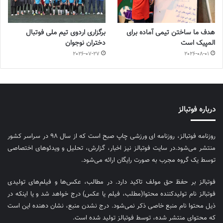
هدف ما ساختن تیمی آماده برای
برگزاری اردوی تیم ملی فوتبال
المپیک است
دختران نوجوان
2026-07-27
2026-08-01
درباره فوتبالز
روزنامه فوتبالز، روزنامه ای ورزشی چاپ صبح است که از سال ۹۸ در سراسر کشور
منتشر می‌شود.در سایت فوتبالز نیز اخبار، گزارش، تحلیل و ویدئوهای اختصاصی
توسط یک گروه مجرب به صورت رایگان ارائه می‌شود.
فوتبالز بر حفظ حق مولف تاکید دارد. در مطالب، عکس‌ها و فیلم‌های تولیدی
فوتبالز نام تولیدکننده محتوا(مطلب، فیلم یا عکس) درج خواهد شد و یا اینکه در
ذیل محتوا نام منبع خاصی ذکر نمی‌‎شود. درج نشدن منبع، نشان دهنده این است
که محتوای منتشر شده، توسط فوتبالز تولید شده است.