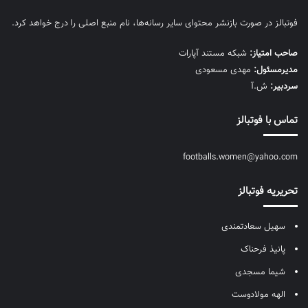
فوتبالز در صورت بازنشر محتوای سایر رسانه‌ها، نام منبع اصلی را درج خواهد کرد.
صاحب امتیاز:
شبکه مستند آپارات
مديرمسئول:
مهدی مسعودی
سردبیر:
ش.آ
تماس با فوتبالز
footballs.women@yahoo.com
تحریریه فوتبالز
سهیل سعادتمندی
پانیذ فرحناک
شیما مسجدی
الهه مولادوست