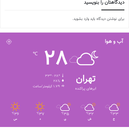
دیدگاهتان را بنویسید
◾️
با فوتبالز همراه شوید
◾️فوتبالز را در اینستاگرام دنبال کنید
footballs.women@
◾️
برای نوشتن دیدگاه باید
وارد بشوید
.
برچسب ها
تیم ملی فوتبال
فدراسیون فوتبال
فوتبال بانوان
فوتبال زنان
مریم آزمون
آب و هوا
28
℃
تهران
33º - 28º
28%
1.79 کیلومتر/ساعت
ابرهای پراکنده
36
37
35
32
33
℃
℃
℃
℃
℃
ج
ش
ی
د
س