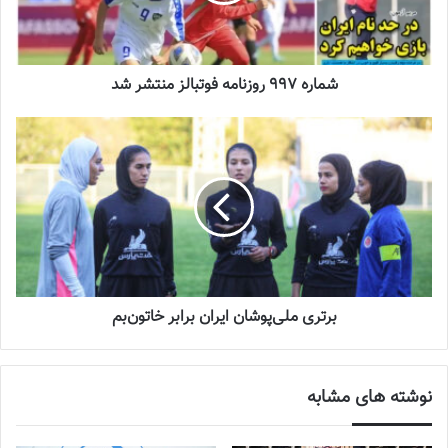
زنان
2023-12-24
دعوت آزمون از 30 بازیکن به اردوی تیم ملی
شماره 997 روزنامه فوتبالز منتشر شد
2023-03-21
آینده درخشانی در انتظار فوتبال بانوان است
2022-12-10
گروه A: استرالیا (میزبان)، چین تایپه، فیلیپین ،
ایران
برتری ملی‌پوشان ایران برابر خاتون‌بم
برنامه بازی‌های گروه A که به میزبانی استرالیا برگزار می‌شود به شرح زیر
است:
نوشته های مشابه
پنجشنبه چهارم آبان‌ماه