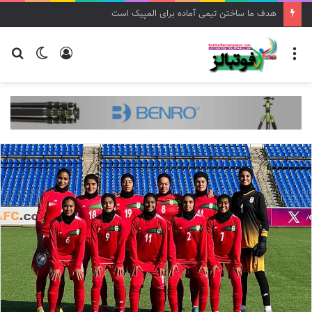
هدف ما ساختن تیمی آماده برای المپیک است
منو
ورود
تغییر
جس
پوسته
برا