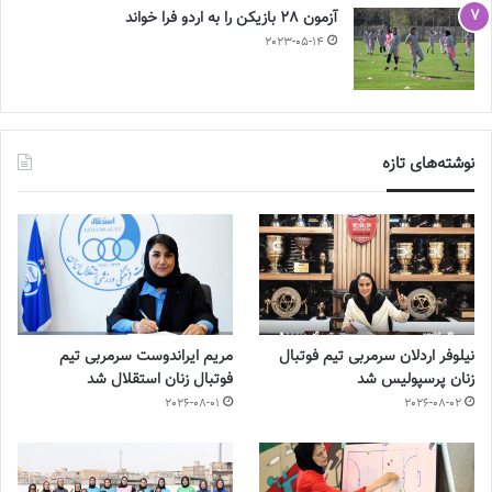
آزمون 28 بازیکن را به اردو فرا خواند
2023-05-14
نوشته‌های تازه
نیلوفر اردلان سرمربی تیم فوتبال
مریم ایراندوست سرمربی تیم
زنان پرسپولیس شد
فوتبال زنان استقلال شد
2026-08-01
2026-08-02