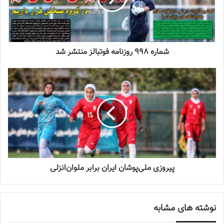
دعوت آزمون از 30 بازیکن به اردوی تیم ملی
2023-03-21
شماره 998 روزنامه فوتبالز منتشر شد
آینده درخشانی در انتظار فوتبال بانوان است
2022-12-10
برچسب ها
پروانه کران خسروی
تیم ملی فوتبال
فدراسیون فوتبال
فوتبال بانوان
فوتبال زنان
پیروزی ملی‌پوشان ایران برابر ملوان‌انزلی
نوشته های مشابه