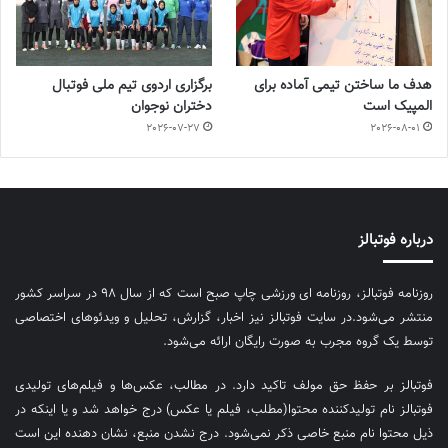
هدف ما ساختن تیمی آماده برای
برگزاری اردوی تیم ملی فوتبال
المپیک است
دختران نوجوان
2026-07-27
2026-08-01
درباره فوتبالز
روزنامه فوتبالز، روزنامه ای ورزشی چاپ صبح است که از سال ۹۸ در سراسر کشور
منتشر می‌شود.در سایت فوتبالز نیز اخبار، گزارش، تحلیل و ویدئوهای اختصاصی
توسط یک گروه مجرب به صورت رایگان ارائه می‌شود.
فوتبالز بر حفظ حق مولف تاکید دارد. در مطالب، عکس‌ها و فیلم‌های تولیدی
فوتبالز نام تولیدکننده محتوا(مطلب، فیلم یا عکس) درج خواهد شد و یا اینکه در
ذیل محتوا نام منبع خاصی ذکر نمی‌‎شود. درج نشدن منبع، نشان دهنده این است