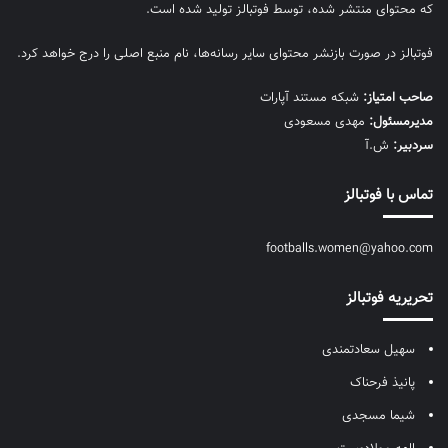
که محتوای منتشر شده، توسط فوتبالز تولید شده است.
فوتبالز در صورت بازنشر محتوای سایر رسانه‌ها، نام منبع اصلی را درج خواهد کرد.
صاحب امتیاز:
شبکه مستند آپارات
مديرمسئول:
مهدی مسعودی
سردبیر:
ش.آ
تماس با فوتبالز
footballs.women@yahoo.com
تحریریه فوتبالز
سهیل سعادتمندی
پانیذ فرحناک
شیما مسجدی