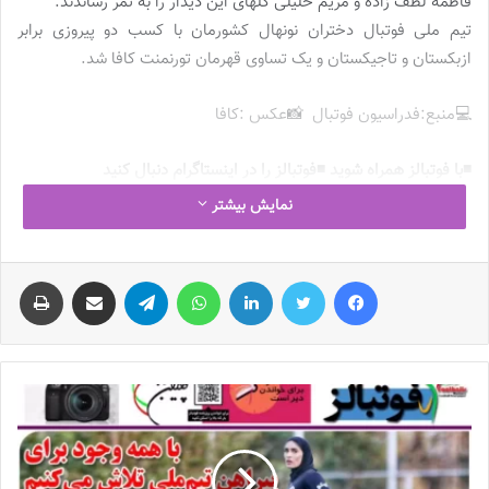
فاطمه لطف زاده و مریم خلیلی گلهای این دیدار را به ثمر رساندند‌.
تیم ملی فوتبال دختران نونهال کشورمان با کسب دو پیروزی برابر
ازبکستان و تاجیکستان و یک تساوی قهرمان تورنمنت کافا شد.
💻منبع:فدراسیون فوتبال 📸عکس :کافا
◾️با فوتبالز همراه شوید ◾️فوتبالز را در اینستاگرام دنبال کنید
footballs.women@
◾️
نمایش بیشتر
نوشته های مشابه
فیس بوک
توییتر
لینکدین
واتس آپ
تلگرام
اشتراک گذاری از طریق ایمیل
چاپ
چالش هاى ليست جدید تيم ملى فوتبال
زنان
2023-06-14
تازه‌ترین خبرها از درمان ۲ ملی‌پوش فوتبال
زنان
2023-12-24