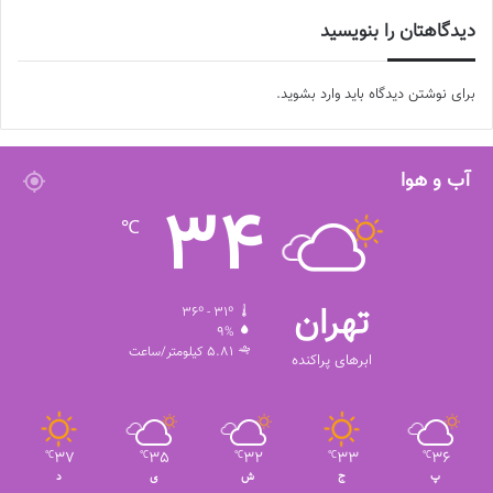
دیدگاهتان را بنویسید
برای نوشتن دیدگاه باید
وارد بشوید
.
آب و هوا
34
℃
تهران
36º - 31º
9%
5.81 کیلومتر/ساعت
ابرهای پراکنده
37
35
32
33
36
℃
℃
℃
℃
℃
پ
ج
ش
ی
د