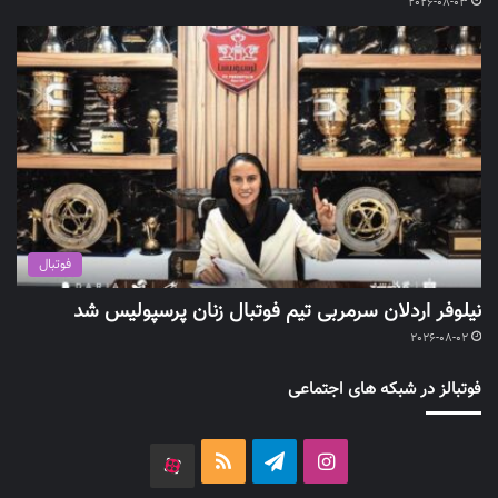
2026-08-03
فوتبال
نیلوفر اردلان سرمربی تیم فوتبال زنان پرسپولیس شد
2026-08-02
فوتبالز در شبکه های اجتماعی
اینستاگرام
تلگرام
خوراک
آپارات