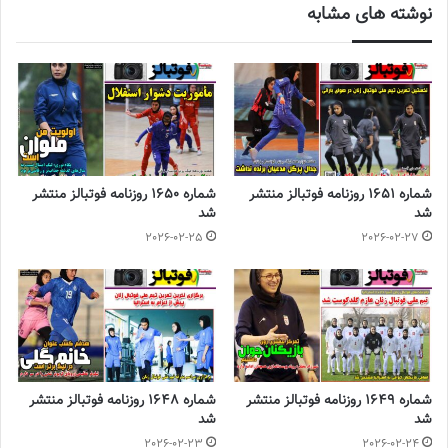
نوشته های مشابه
مریم ناصری خود را مدیر خوبی می داند و ادعا می کند در مدیریت
مهارت بیشتری نسبت به داوری دارد. او در این خصوص عنوان کرد: سعی
بنده این است که مدرس خوبی برای داورها باشم، اما آمادگی مدیریت
تیم های ورزشی، چه در زمینه آقایان و چه در زمینه
زنان
را دارم.
◾️
با فوتبالز همراه شوید
◾️فوتبالز را در اینستاگرام دنبال کنید
footballs.women@
◾️
شماره 1651 روزنامه فوتبالز منتشر
شماره 1650 روزنامه فوتبالز منتشر
شد
شد
2026-02-25
2026-02-27
برچسب ها
روزنامه فوتبالز
فوتبال زنان
فوتسال زنان
شماره 1649 روزنامه فوتبالز منتشر
شماره 1648 روزنامه فوتبالز منتشر
شد
شد
2026-02-23
2026-02-24