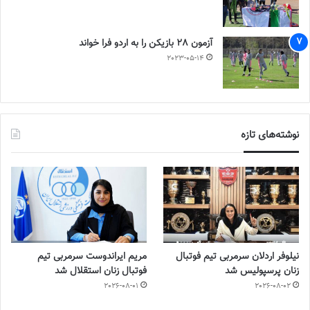
آزمون 28 بازیکن را به اردو فرا خواند
2023-05-14
نوشته‌های تازه
نیلوفر اردلان سرمربی تیم فوتبال
مریم ایراندوست سرمربی تیم
زنان پرسپولیس شد
فوتبال زنان استقلال شد
2026-08-01
2026-08-02