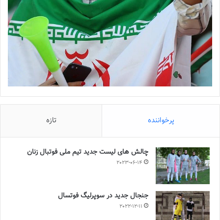
پرخواننده
تازه
چالش هاى ليست جدید تيم ملى فوتبال زنان
2023-06-14
جنجال جدید در سوپرلیگ فوتسال
2022-12-11