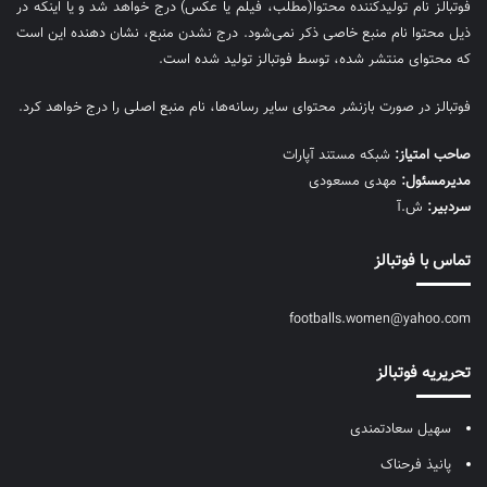
فوتبالز نام تولیدکننده محتوا(مطلب، فیلم یا عکس) درج خواهد شد و یا اینکه در
ذیل محتوا نام منبع خاصی ذکر نمی‌‎شود. درج نشدن منبع، نشان دهنده این است
که محتوای منتشر شده، توسط فوتبالز تولید شده است.
فوتبالز در صورت بازنشر محتوای سایر رسانه‌ها، نام منبع اصلی را درج خواهد کرد.
صاحب امتیاز:
شبکه مستند آپارات
مديرمسئول:
مهدی مسعودی
سردبیر:
ش.آ
تماس با فوتبالز
footballs.women@yahoo.com
تحریریه فوتبالز
سهیل سعادتمندی
پانیذ فرحناک