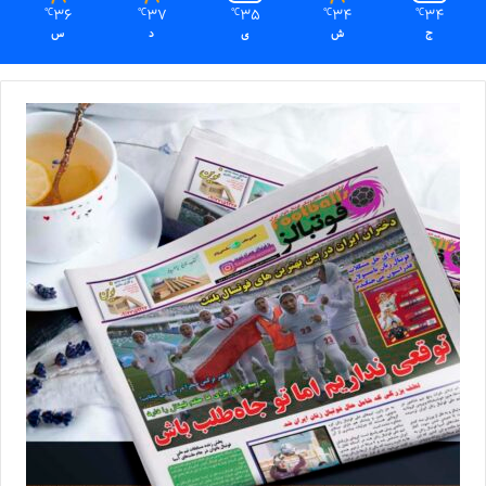
36
37
35
34
34
℃
℃
℃
℃
℃
ج
ش
ی
د
س