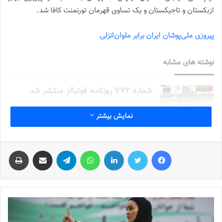
ازبکستان و تاجیکستان و یک تساوی قهرمان تورنمنت کافا شد.
پیروزی ملی‌پوشان ایران برابر ملوان‌انزلی
نوشته های مشابه
شماره 772 روزنامه فوتبالز منتشر شد
2022-12-16
نمایش بیشتر
شماره 1054 روزنامه فوتبالز منتشر شد
2023-12-25
فیس بوک
توییتر
لینکدین
واتس آپ
تلگرام
اشتراک گذاری از طریق ایمیل
چاپ
شماره 900 روزنامه فوتبالز منتشر شد
2023-06-14