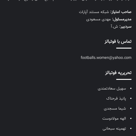
صاحب امتیاز:
شبکه مستند آپارات
مديرمسئول:
مهدی مسعودی
سردبیر:
ش.آ
تماس با فوتبالز
footballs.women@yahoo.com
تحریریه فوتبالز
سهیل سعادتمندی
پانیذ فرحناک
شیما مسجدی
الهه مولادوست
تهمینه سبحانی