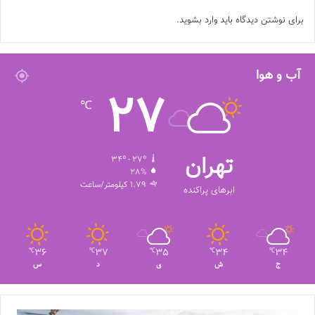
برای نوشتن دیدگاه باید
وارد بشوید
.
آب و هوا
27
℃
تهران
34º - 27º
28%
1.79 کیلومتر/ساعت
ابرهای پراکنده
36
37
35
34
34
℃
℃
℃
℃
℃
ج
ش
ی
د
س