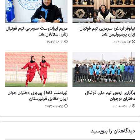
چهارشنبه دهم آبان‌ماه
نیلوفر اردلان سرمربی تیم فوتبال
مریم ایراندوست سرمربی تیم فوتبال
ایران – فیلیپین
زنان پرسپولیس شد
زنان استقلال شد
2026-08-01
2026-08-02
چین‌تایپه – استرالیا
💻منبع:فدراسیون فوتبال 📸عکس:فدراسیون فوتبال
◾️
با فوتبالز همراه شوید
◾️فوتبالز را در اینستاگرام دنبال کنید
footballs.women@
◾️
برگزاری اردوی تیم ملی فوتبال
تورنمنت کافا | پیروزی دختران جوان
دختران نوجوان
ایران مقابل قرقیزستان
برچسب ها
تیم ملی فوتبال
فدراسیون فوتبال
فوتبال زنان
مریم آزمون
2026-07-25
2026-07-27
دیدگاهتان را بنویسید