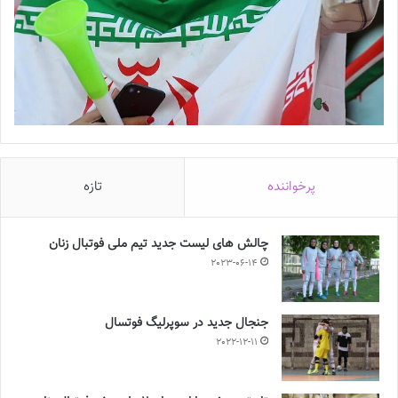
پرخواننده
تازه
چالش هاى ليست جدید تيم ملى فوتبال زنان
2023-06-14
جنجال جدید در سوپرلیگ فوتسال
2022-12-11