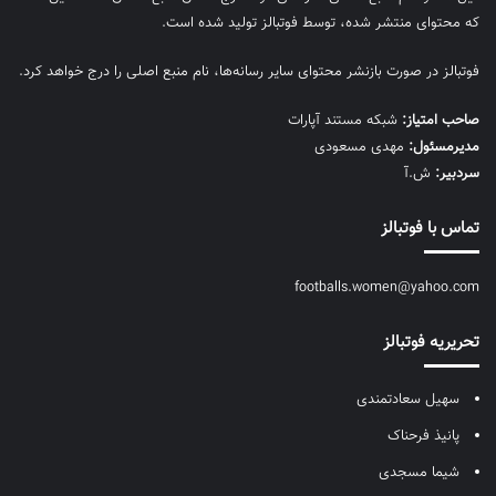
که محتوای منتشر شده، توسط فوتبالز تولید شده است.
فوتبالز در صورت بازنشر محتوای سایر رسانه‌ها، نام منبع اصلی را درج خواهد کرد.
صاحب امتیاز:
شبکه مستند آپارات
مديرمسئول:
مهدی مسعودی
سردبیر:
ش.آ
تماس با فوتبالز
footballs.women@yahoo.com
تحریریه فوتبالز
سهیل سعادتمندی
پانیذ فرحناک
شیما مسجدی