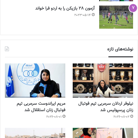
آزمون 28 بازیکن را به اردو فرا خواند
2023-05-14
نوشته‌های تازه
نیلوفر اردلان سرمربی تیم فوتبال
مریم ایراندوست سرمربی تیم
زنان پرسپولیس شد
فوتبال زنان استقلال شد
2026-08-01
2026-08-02