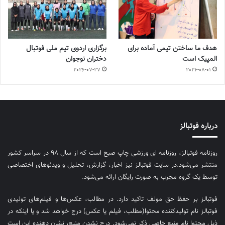
هدف ما ساختن تیمی آماده برای
برگزاری اردوی تیم ملی فوتبال
المپیک است
دختران نوجوان
2026-07-27
2026-08-01
درباره فوتبالز
روزنامه فوتبالز، روزنامه ای ورزشی چاپ صبح است که از سال ۹۸ در سراسر کشور
منتشر می‌شود.در سایت فوتبالز نیز اخبار، گزارش، تحلیل و ویدئوهای اختصاصی
توسط یک گروه مجرب به صورت رایگان ارائه می‌شود.
فوتبالز بر حفظ حق مولف تاکید دارد. در مطالب، عکس‌ها و فیلم‌های تولیدی
فوتبالز نام تولیدکننده محتوا(مطلب، فیلم یا عکس) درج خواهد شد و یا اینکه در
ذیل محتوا نام منبع خاصی ذکر نمی‌‎شود. درج نشدن منبع، نشان دهنده این است