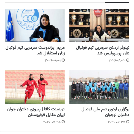
ایران – استرالیا
یکشنبه هفتم آبان‌ماه
استرالیا – فیلیپین
نیلوفر اردلان سرمربی تیم فوتبال
مریم ایراندوست سرمربی تیم فوتبال
زنان پرسپولیس شد
زنان استقلال شد
چین‌تایپه – ایران
2026-08-01
2026-08-02
چهارشنبه دهم آبان‌ماه
ایران – فیلیپین
چین‌تایپه – استرالیا
برگزاری اردوی تیم ملی فوتبال
تورنمنت کافا | پیروزی دختران جوان
دختران نوجوان
ایران مقابل قرقیزستان
💻منبع:ایسنا 📸عکس:سهیل سعادتمندی
2026-07-25
2026-07-27