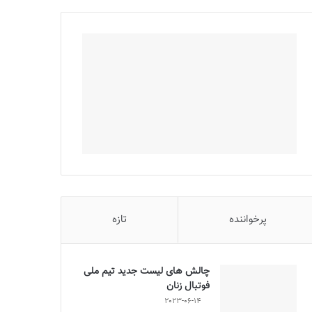
پرخواننده
تازه
چالش هاى ليست جدید تيم ملى
فوتبال زنان
2023-06-14