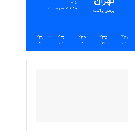
تهران
30%
2.68 کیلومتر/ساعت
ابرهای پراکنده
36
36
37
35
31
℃
℃
℃
℃
℃
ش
ی
د
س
چ