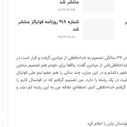
منتشر شد
2023-12-25
ر
شماره 918 روزنامه فوتبالز منتشر
شد
2023-07-07
سپیده زرین‌راد کاپیتان سابق تیم ملی فوتسال زنان ایران در 36 سالگی تصمیم به خداحافظی از میادین گرفت و قرار است در
ره خداحافظی‌اش از میادین گفت: واقعا برای خودم هم تصمیم سختی
سال ایران حضور داشتم و در این میان، چند سالی را هم عضو تیم ملی فوتبال
الیت در یک رشته را دارد، من تصمیم گرفتم که در فوتسال کارم را
یم گرفتم خداحافظی کنم، لحظه‌ای علاقه من به این رشته کم نشد و
سال زنان را اعلام کرد.