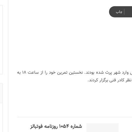
چاپ
ملی پوشان ایران که روز گذشته ساعت 19 به وقت محلی وارد شهر پرث شده بودند. نخستین تمرین خود را از ساعت 18 به
شماره 1054 روزنامه فوتبالز