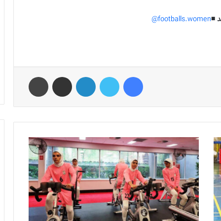
 ◾️
footballs.women@
فیس بوک
توییتر
لینکدین
اشتراک گذاری از طریق ایمیل
چاپ