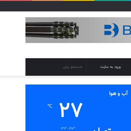
تغییر
جستجو
ورود به سایت
پوسته
برای
آب و هوا
27
℃
31º - 27º