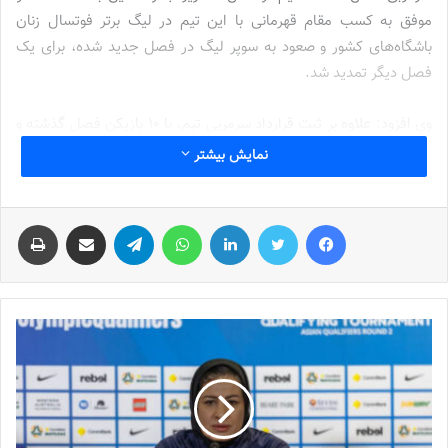
موفق به کسب مقام قهرمانی با این تیم در لیگ برتر فوتسال زنان
باشگاه‌های کشور و صعود به سوپر لیگ در فصل جدید شده، برای یک
فصل دیگر تمدید شد.
وی افزود: علاوه بر ثبت قرارداد سرمربی تیم، با ۱۰ بازیکن فصل گذشته و
تازه وارد نیز قرارداد جدیدی بسته شد.
نمایش بیشتر
سنگ اندازی‌های حاشیه‌سازان برای عدم تیمداری!
فیس بوک
توییتر
لینکدین
واتس آپ
تلگرام
اشتراک گذاری از طریق ایمیل
چاپ
مدیرعامل باشگاه فولادین ذوب آمل، تاخیر در اعلام رسمی حضور تیم
نوا
آمل
در سوپر لیگ فوتسال زنان باشگاه‌های کشور را وجود برخی حاشیه‌ها
از سوی برخی افراد و منفعت طلب اعلام کرد و ادامه داد: برخی‌ها به
دنبال شرکت نکردن تیم نوا آمل در سوپر لیگ فوتسال کشور و انتقال
سهیمه شهرستان آمل به شهرهای دیگر و حتی خارج از استان بودند.
نوشته های مشابه
جنجال جدید در سوپرلیگ فوتسال