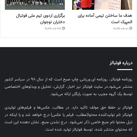
هدف ما ساختن تیمی آماده برای
برگزاری اردوی تیم ملی فوتبال
المپیک است
دختران نوجوان
2026-07-27
2026-08-01
درباره فوتبالز
روزنامه فوتبالز، روزنامه ای ورزشی چاپ صبح است که از سال ۹۸ در سراسر کشور
منتشر می‌شود.در سایت فوتبالز نیز اخبار، گزارش، تحلیل و ویدئوهای اختصاصی
توسط یک گروه مجرب به صورت رایگان ارائه می‌شود.
فوتبالز بر حفظ حق مولف تاکید دارد. در مطالب، عکس‌ها و فیلم‌های تولیدی
فوتبالز نام تولیدکننده محتوا(مطلب، فیلم یا عکس) درج خواهد شد و یا اینکه در
ذیل محتوا نام منبع خاصی ذکر نمی‌‎شود. درج نشدن منبع، نشان دهنده این است
که محتوای منتشر شده، توسط فوتبالز تولید شده است.