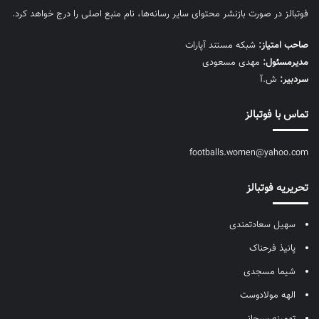
فوتبالز در صورت بازنشر محتوای سایر رسانه‌ها، نام منبع اصلی را درج خواهد کرد.
صاحب امتیاز:
شبکه مستند آپارات
مديرمسئول:
مهدی مسعودی
سردبیر:
ش.آ
تماس با فوتبالز
footballs.women@yahoo.com
تحریریه فوتبالز
سهیل سعادتمندی
پانیذ فرحناک
شیما مسجدی
الهه مولادوست