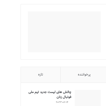
پرخواننده
تازه
چالش هاى ليست جدید تيم ملى
فوتبال زنان
2023-06-14