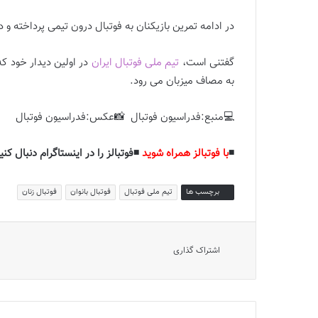
در ادامه تمرین بازیکنان به فوتبال درون تیمی پرداخته و در
گفتنى است،
تیم ملی فوتبال ایران
به مصاف میزبان می رود.
💻منبع:فدراسیون فوتبال 📸عکس:فدراسیون فوتبال
◾️
با فوتبالز همراه شوید
◾️فوتبالز را در اینستاگرام دنبال کنید
برچسب ها
تیم ملی فوتبال
فوتبال بانوان
فوتبال زنان
اشتراک گذاری