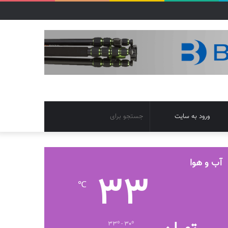
تغییر
جستجو
ورود به سایت
پوسته
برای
آب و هوا
33
℃
33º - 30º