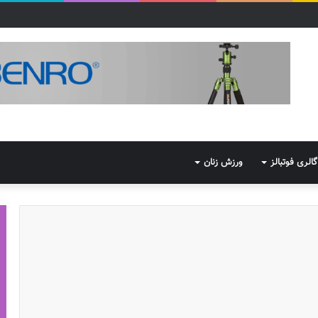
گالری فوتبالز
ورزش زنان