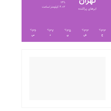
تهران
14%
4.02 کیلومتر/ساعت
ابرهای پراکنده
36
37
35
33
33
℃
℃
℃
℃
℃
ج
ش
ی
د
س