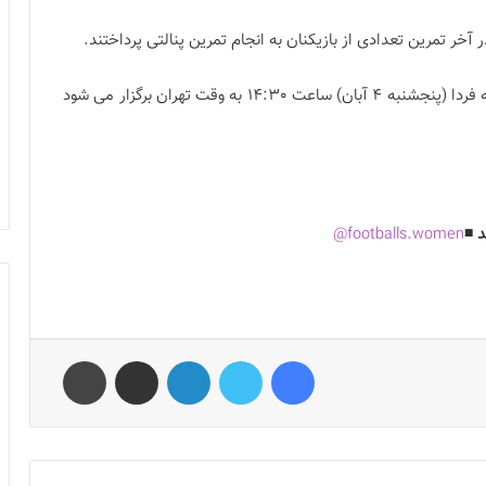
 آخر تمرین تعدادی از بازیکنان به انجام تمرین پنالتی پرداختند.
در اولین دیدار خود که فردا (پنجشنبه 4 آبان) ساعت 14:30 به وقت تهران برگزار می شود
 ◾️
footballs.women@
فیس بوک
توییتر
لینکدین
اشتراک گذاری از طریق ایمیل
چاپ