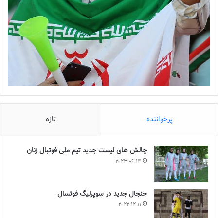
پرخواننده
تازه
چالش هاى ليست جدید تيم ملى فوتبال زنان
2023-06-14
جنجال جدید در سوپرلیگ فوتسال
2022-12-11