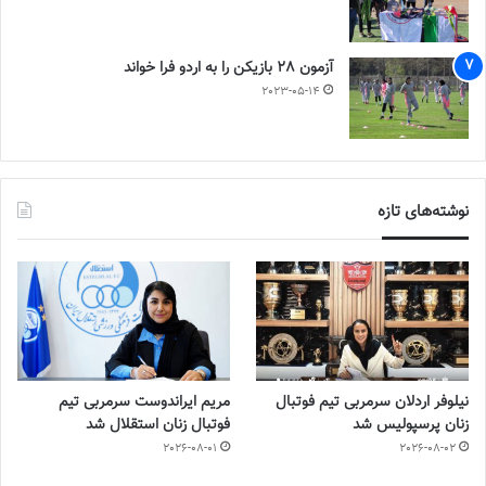
آزمون 28 بازیکن را به اردو فرا خواند
2023-05-14
نوشته‌های تازه
نیلوفر اردلان سرمربی تیم فوتبال
مریم ایراندوست سرمربی تیم
زنان پرسپولیس شد
فوتبال زنان استقلال شد
2026-08-01
2026-08-02