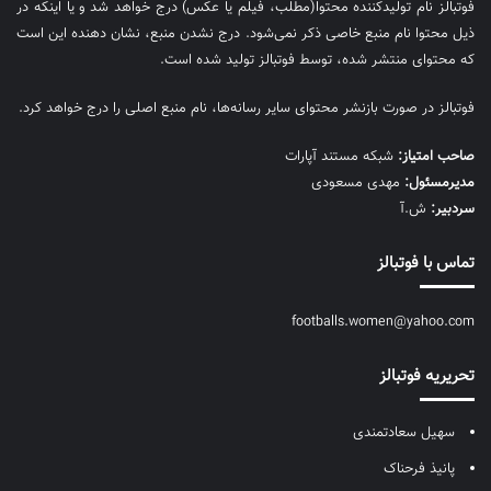
فوتبالز نام تولیدکننده محتوا(مطلب، فیلم یا عکس) درج خواهد شد و یا اینکه در
ذیل محتوا نام منبع خاصی ذکر نمی‌‎شود. درج نشدن منبع، نشان دهنده این است
که محتوای منتشر شده، توسط فوتبالز تولید شده است.
فوتبالز در صورت بازنشر محتوای سایر رسانه‌ها، نام منبع اصلی را درج خواهد کرد.
صاحب امتیاز:
شبکه مستند آپارات
مديرمسئول:
مهدی مسعودی
سردبیر:
ش.آ
تماس با فوتبالز
footballs.women@yahoo.com
تحریریه فوتبالز
سهیل سعادتمندی
پانیذ فرحناک