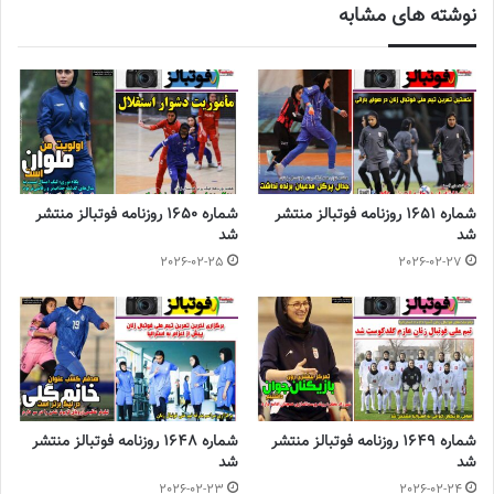
نوشته های مشابه
شکستی که برابر زنان فوتبال ایران متحمل شدند، در 3 بازی اخیر
توانسته‌اند 3 برد متوالی را جشن بگیرند.
◾️
با فوتبالز همراه شوید
◾️فوتبالز را در اینستاگرام دنبال کنید
footballs.women@
◾️
برچسب ها
روزنامه فوتبالز
روزنامه ورزشی
فوتبال زنان
فوتسال زنان
شماره 1651 روزنامه فوتبالز منتشر
شماره 1650 روزنامه فوتبالز منتشر
شد
شد
2026-02-25
2026-02-27
شماره 1649 روزنامه فوتبالز منتشر
شماره 1648 روزنامه فوتبالز منتشر
شد
شد
2026-02-23
2026-02-24