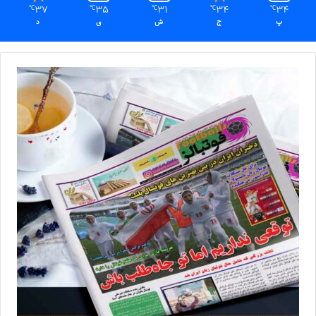
37
35
31
34
34
℃
℃
℃
℃
℃
پ
ج
ش
ی
د