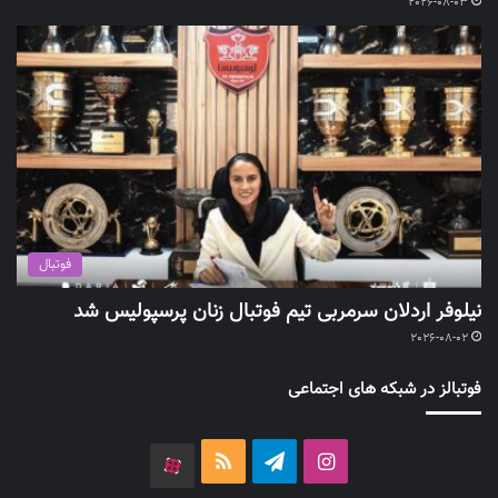
2026-08-03
فوتبال
نیلوفر اردلان سرمربی تیم فوتبال زنان پرسپولیس شد
2026-08-02
فوتبالز در شبکه های اجتماعی
اینستاگرام
تلگرام
خوراک
آپارات