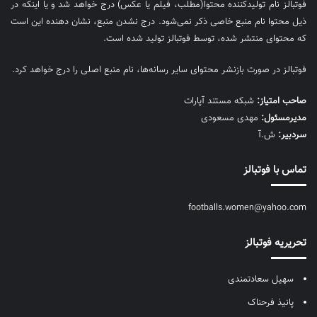
فوتبالز نام تولیدکننده محتوا(مطلب، فیلم یا عکس) درج خواهد شد و یا اینکه در
ذیل محتوا نام منبع خاصی ذکر نمی‌‎شود. درج نشدن منبع، نشان دهنده این است
که محتوای منتشر شده، توسط فوتبالز تولید شده است.
فوتبالز در صورت بازنشر محتوای سایر رسانه‌ها، نام منبع اصلی را درج خواهد کرد.
صاحب امتیاز:
شبکه مستند آپارات
مديرمسئول:
مهدی مسعودی
سردبیر:
ش.آ
تماس با فوتبالز
footballs.women@yahoo.com
تحریریه فوتبالز
سهیل سعادتمندی
پانیذ فرحناک