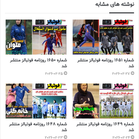
نوشته های مشابه
سازمان لیگ فوتسال با ارسال یک نامه به هیئت فوتبال استان‌ها، تاریخ
ثبت نام باشگاه‌ها را اعلام کرد.
◾️
با فوتبالز همراه شوید
◾️فوتبالز را در اینستاگرام دنبال کنید
footballs.women@
◾️
شماره 1651 روزنامه فوتبالز منتشر
شماره 1650 روزنامه فوتبالز منتشر
برچسب ها
روزنامه فوتبالز
روزنامه ورزشی
شد
شد
2026-02-25
2026-02-27
شماره 1649 روزنامه فوتبالز منتشر
شماره 1648 روزنامه فوتبالز منتشر
شد
شد
2026-02-23
2026-02-24