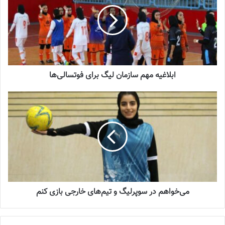
شماره 918 روزنامه فوتبالز منتشر شد
2023-07-07
مریم آزمون در کنفرانس خبری بعد از بازی برابر چین تایپه گفت: در ابتدا
ابلاغیه مهم سازمان لیگ برای فوتسالی‌ها
یک‌ خدا قوت به تمام شاگردانم و کادر فنی می گویم. تمام برنامه هایی
که در این بازی داشتیم، بچه ها به خوبی در زمین پیاده کردند. در بازی
اول برابر استرالیا می دانستیم با تیم قوی و سرسختی مسابقه داریم. در
دیدار امروز برابر چین تایپه علاوه بر اینکه خط دفاع را کنترل کردیم،
موقعیت های زیادی روی دروازه حریف خلق کردیم. سه موقعیت جدی
در نیمه دوم داشتیم و می توانستیم برنده بازی باشیم. مطمئنا در آینده
فوتبال بانوان ایران حرفهای زیادی در آسیا خواهد داشت. زمانی که
هدایت تیم ملی ایران را بر عهده گرفتم، سعی کردم ساختار سازی کنم.
هدف اصلی ما امروز این بود که بازی را به چین تایپه واگذار نکنیم و
می‌خواهم در سوپرلیگ و تیم‌های خارجی بازی کنم
چهره جدید فوتبال زنان ایران را‌ به همگان نشان دهیم.
ابلاغیه مهم سازمان لیگ برای فوتسالی‌ها