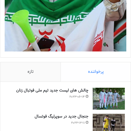
پرخواننده
تازه
چالش هاى ليست جدید تيم ملى فوتبال زنان
2023-06-14
جنجال جدید در سوپرلیگ فوتسال
2022-12-11