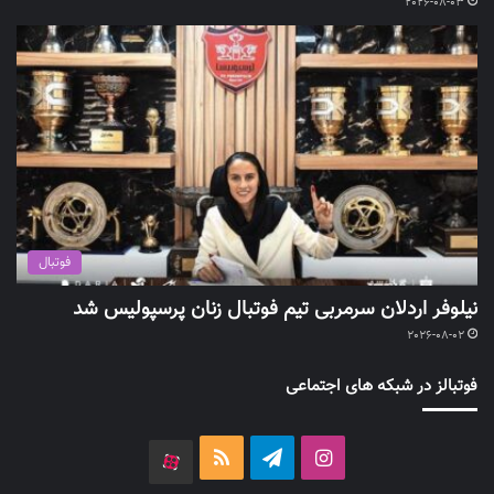
2026-08-03
فوتبال
نیلوفر اردلان سرمربی تیم فوتبال زنان پرسپولیس شد
2026-08-02
فوتبالز در شبکه های اجتماعی
اینستاگرام
تلگرام
خوراک
آپارات