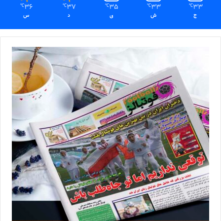
36
37
35
33
33
℃
℃
℃
℃
℃
ج
ش
ی
د
س