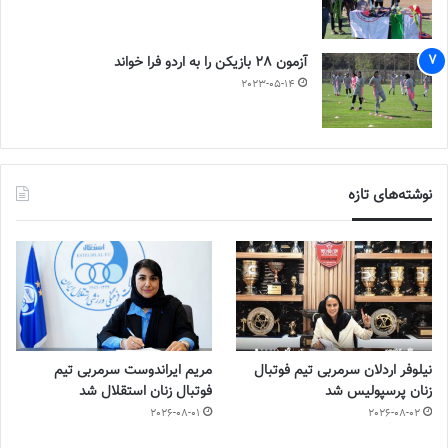
آزمون 28 بازیکن را به اردو فرا خواند
2023-05-14
نوشته‌های تازه
نیلوفر اردلان سرمربی تیم فوتبال
مریم ایراندوست سرمربی تیم
زنان پرسپولیس شد
فوتبال زنان استقلال شد
2026-08-01
2026-08-02