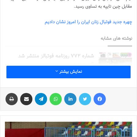
مقابل چين تايپه به تساوى رسيد.
چهره جدید فوتبال زنان ایران را امروز نشان دادیم
نوشته های مشابه
شماره 772 روزنامه فوتبالز منتشر شد
2022-12-16
نمایش بیشتر
شماره 1054 روزنامه فوتبالز منتشر شد
2023-12-25
فیس بوک
توییتر
لینکدین
واتس آپ
تلگرام
اشتراک گذاری از طریق ایمیل
چاپ
شماره 900 روزنامه فوتبالز منتشر شد
2023-06-14