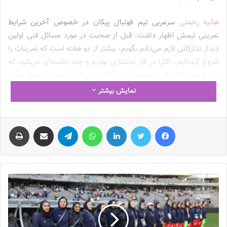
هانیه رحمتی
سرمربی تیم فوتبال پیکان در خصوص آخرین شرایط
تمرینی تیمش اظهار داشت: قبل از صحبت در مورد مسائل فنی اولین
دیدار تدارکاتی لازم می‌دانم بگویم، بیشتر از دو هفته است که تمرینات‌ را
شروع کرده‌ایم. اکثرا در فاز بدنسازی بودیم و چند جلسه‌ای می‌شود که
وارد کارهای تاکتیکی شده‌‌ایم. با این حال، بازیکنان تمرینات بسیار خوبی
را پشت سرگذاشته‌اند.
نمایش بیشتر
او درخصوص اولین دیدار دوستانه پیکان مقابل هوم‌کر گفت: هدف از
فیس بوک
توییتر
لینکدین
واتس آپ
تلگرام
اشتراک گذاری از طریق ایمیل
چاپ
بازی دوستانه مقابل هوم‌کر، علاوه بر حفظ و ایجاد آمادگی بیشتر، دیده
شدن بازی تیمی بازیکنان در کنار هم بود. هنوز کلی کار به لحاظ فنی و
تاکتیکی برای انجام دادن، داریم تا بتوانیم به ارزیابی درستی از بچه‌ها
برسیم. از طرفی، نتیجه این دیدار برای‌مان اهمیتی ندارد. فقط
می‌خواستیم که بازیکنان تمامی آن نکات فنی را که در همین مدت زمان
کوتاه گفته بودیم، به نحو احسن در زمین به اجرا بگذارند. نتیجه بازی هم
با تساوی بدون گل همراه بود و بازیکنان ما باتوجه به جلسات تمرینی که
کنار هم بودند، بازی قابل قبولی را به نمایش گذاشتند.