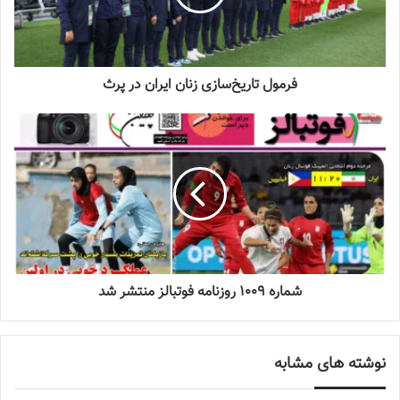
نوشته های مشابه
فرمول تاریخ‌سازی زنان ایران در پرث
چالش هاى ليست جدید تيم ملى فوتبال
زنان
2023-06-14
تازه‌ترین خبرها از درمان ۲ ملی‌پوش فوتبال
زنان
2023-12-24
دعوت آزمون از 30 بازیکن به اردوی تیم ملی
2023-03-21
شماره 1009 روزنامه فوتبالز منتشر شد
آینده درخشانی در انتظار فوتبال بانوان است
نوشته های مشابه
2022-12-10