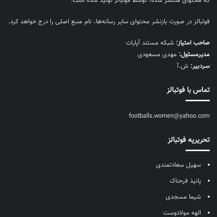
که محتوای منتشر شده، توسط فوتبالز تولید شده است.
فوتبالز در صورت بازنشر محتوای سایر رسانه‌ها، نام منبع اصلی را درج خواهد کرد.
صاحب امتیاز:
شبکه مستند آپارات
مديرمسئول:
مهدی مسعودی
سردبیر:
ش.آ
تماس با فوتبالز
footballs.women@yahoo.com
تحریریه فوتبالز
سهیل سعادتمندی
پانیذ فرحناک
شیما مسجدی
الهه مولادوست