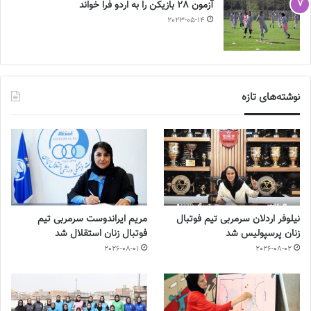
آزمون 28 بازیکن را به اردو فرا خواند
2023-05-14
نوشته‌های تازه
نیلوفر اردلان سرمربی تیم فوتبال
مریم ایراندوست سرمربی تیم
زنان پرسپولیس شد
فوتبال زنان استقلال شد
2026-08-01
2026-08-02