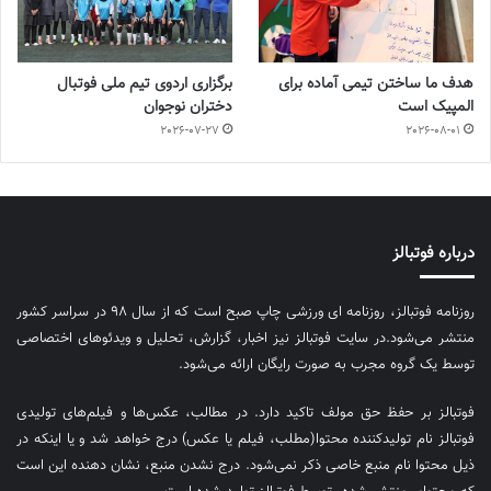
هدف ما ساختن تیمی آماده برای
برگزاری اردوی تیم ملی فوتبال
المپیک است
دختران نوجوان
2026-07-27
2026-08-01
درباره فوتبالز
روزنامه فوتبالز، روزنامه ای ورزشی چاپ صبح است که از سال ۹۸ در سراسر کشور
منتشر می‌شود.در سایت فوتبالز نیز اخبار، گزارش، تحلیل و ویدئوهای اختصاصی
توسط یک گروه مجرب به صورت رایگان ارائه می‌شود.
فوتبالز بر حفظ حق مولف تاکید دارد. در مطالب، عکس‌ها و فیلم‌های تولیدی
فوتبالز نام تولیدکننده محتوا(مطلب، فیلم یا عکس) درج خواهد شد و یا اینکه در
ذیل محتوا نام منبع خاصی ذکر نمی‌‎شود. درج نشدن منبع، نشان دهنده این است