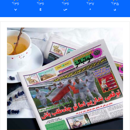
36
36
36
37
35
℃
℃
℃
℃
℃
ی
د
س
چ
پ