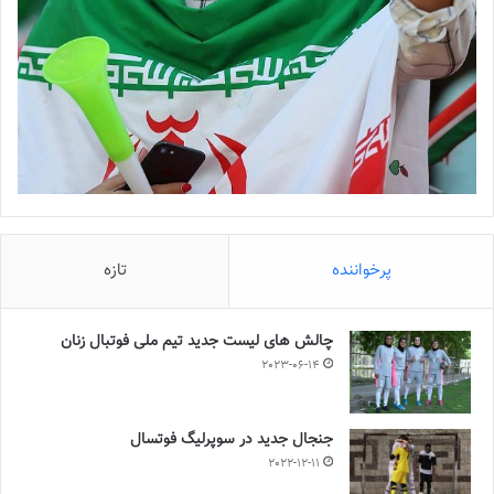
پرخواننده
تازه
چالش هاى ليست جدید تيم ملى فوتبال زنان
2023-06-14
جنجال جدید در سوپرلیگ فوتسال
2022-12-11