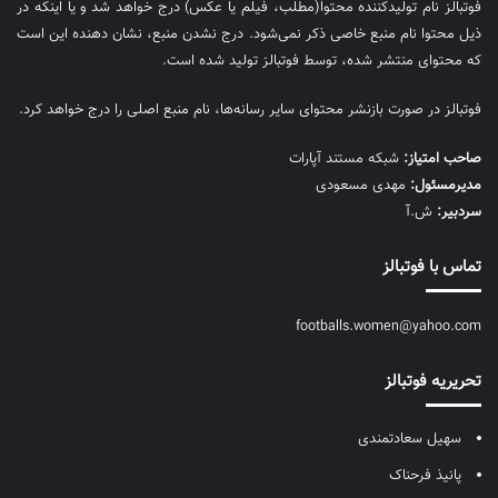
فوتبالز نام تولیدکننده محتوا(مطلب، فیلم یا عکس) درج خواهد شد و یا اینکه در
ذیل محتوا نام منبع خاصی ذکر نمی‌‎شود. درج نشدن منبع، نشان دهنده این است
که محتوای منتشر شده، توسط فوتبالز تولید شده است.
فوتبالز در صورت بازنشر محتوای سایر رسانه‌ها، نام منبع اصلی را درج خواهد کرد.
صاحب امتیاز:
شبکه مستند آپارات
مديرمسئول:
مهدی مسعودی
سردبیر:
ش.آ
تماس با فوتبالز
footballs.women@yahoo.com
تحریریه فوتبالز
سهیل سعادتمندی
پانیذ فرحناک