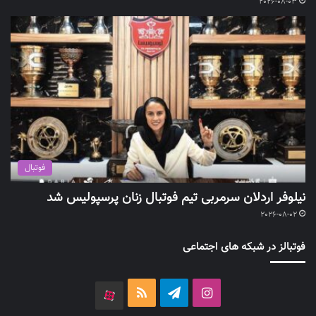
2026-08-03
فوتبال
نیلوفر اردلان سرمربی تیم فوتبال زنان پرسپولیس شد
2026-08-02
فوتبالز در شبکه های اجتماعی
اینستاگرام
تلگرام
خوراک
آپارات