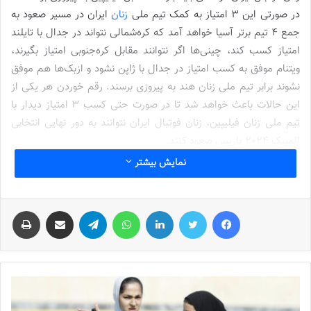
در صورتی این 3 امتیاز به کمک تیم ملی
زنان
ایران در مسیر صعود به
جمع 4 تیم برتر آسیا خواهد آمد که کره‌شمالی نتواند در جدال با تایلند
امتیاز کسب کند، چینی‌ها اگر نتوانند مقابل کره‌جنوبی امتیاز بگیرند،
ویتنام موفق به کسب امتیاز در جدال با ژاپن نشود و ازبک‌ها هم موفق
نشوند برابر تیم ملی زنان هند به پیروزی برسند. رقم خوردن هر یکی از
این حالات باعث خواهد شد تا در صورت حتی کسب 3 امتیاز دیدار با
تیم ملی زنان فیلیپین، زنان فوتبال ایران نتوانند به دور نهایی انتخابی
المپیک 2024 پاریس صعود کنند.
نمایش بیشتر
آخرین تمرین شاگردان آزمون پیش از بازی با فیلیپین
فیس بوک
توییتر
لینکدین
واتس آپ
تلگرام
اشتراک گذاری از طریق ایمیل
چاپ
نوشته های مشابه
شماره 772 روزنامه فوتبالز منتشر شد
2022-12-16