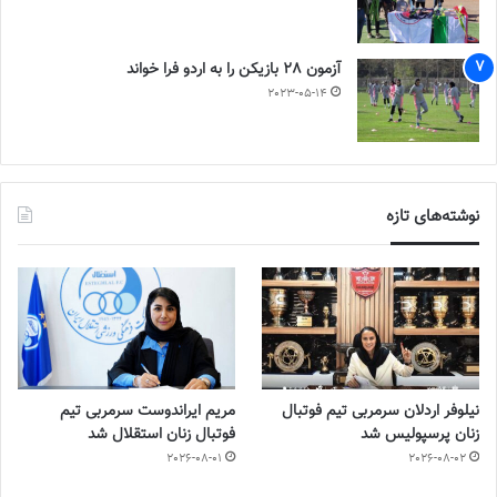
آزمون 28 بازیکن را به اردو فرا خواند
2023-05-14
نوشته‌های تازه
نیلوفر اردلان سرمربی تیم فوتبال
مریم ایراندوست سرمربی تیم
زنان پرسپولیس شد
فوتبال زنان استقلال شد
2026-08-01
2026-08-02