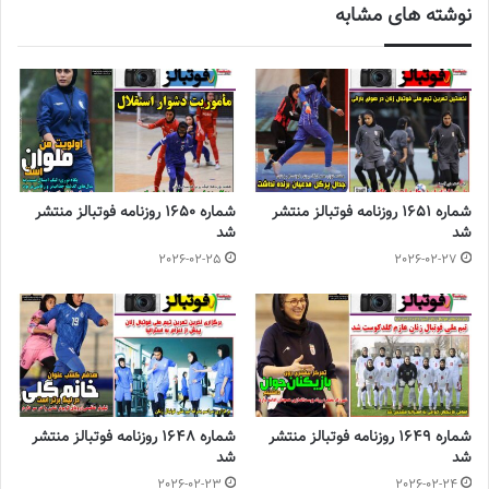
نوشته های مشابه
باشگاه‌ها تشکر کنم که این اجازه را به ما دادند تا بازی‌های لیگ برتر به
تعویق بیفتد تا بازیکنان با آمادگی نسبی مطلوبی به این رقابت‌ها برسند.
بچه ها امروز نسبت به بازی اول برابر استرالیا خیلی تغییر کرده بودند و
موقعیت های زیادی خلق کردند ولی متاسفانه هیچ کدام از آنها وارد
دروازه فیلیپین نشد‌.
◾️
با فوتبالز همراه شوید
◾️فوتبالز را در اینستاگرام دنبال کنید
شماره 1651 روزنامه فوتبالز منتشر
شماره 1650 روزنامه فوتبالز منتشر
footballs.women@
◾️
شد
شد
2026-02-25
2026-02-27
برچسب ها
روزنامه فوتبالز
روزنامه ورزشی
فوتبال زنان
فوتسال زنان
شماره 1649 روزنامه فوتبالز منتشر
شماره 1648 روزنامه فوتبالز منتشر
شد
شد
2026-02-23
2026-02-24