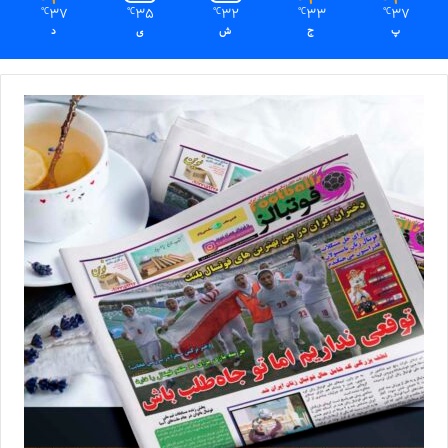
37
35
32
33
37
℃
℃
℃
℃
℃
پ
ج
ش
ی
د