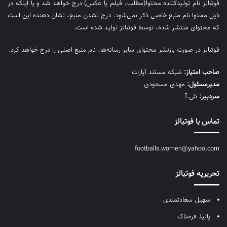
فوتبالز نام تولیدکننده محتوا(مطلب، فیلم یا عکس) درج خواهد شد و یا اینکه در
ذیل محتوا نام منبع خاصی ذکر نمی‌‎شود. درج نشدن منبع، نشان دهنده این است
که محتوای منتشر شده، توسط فوتبالز تولید شده است.
فوتبالز در صورت بازنشر محتوای سایر رسانه‌ها، نام منبع اصلی را درج خواهد کرد.
صاحب امتیاز:
شبکه مستند آپارات
مديرمسئول:
مهدی مسعودی
سردبیر:
ش.آ
تماس با فوتبالز
footballs.women@yahoo.com
تحریریه فوتبالز
سهیل سعادتمندی
پانیذ فرحناک