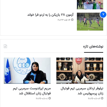
آزمون 28 بازیکن را به اردو فرا خواند
2023-05-14
نوشته‌های تازه
نیلوفر اردلان سرمربی تیم فوتبال
مریم ایراندوست سرمربی تیم
زنان پرسپولیس شد
فوتبال زنان استقلال شد
2026-08-01
2026-08-02