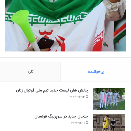
پرخواننده
تازه
چالش هاى ليست جدید تيم ملى فوتبال زنان
2023-06-14
جنجال جدید در سوپرلیگ فوتسال
2022-12-11