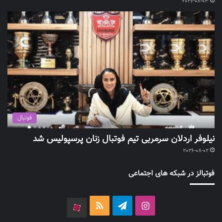
2026-08-03
فوتبال
نیلوفر اردلان سرمربی تیم فوتبال زنان پرسپولیس شد
2026-08-02
فوتبالز در شبکه های اجتماعی
اینستاگرام
تلگرام
خوراک
آپارات