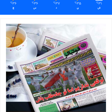
36
36
37
35
31
℃
℃
℃
℃
℃
ش
ی
د
س
چ