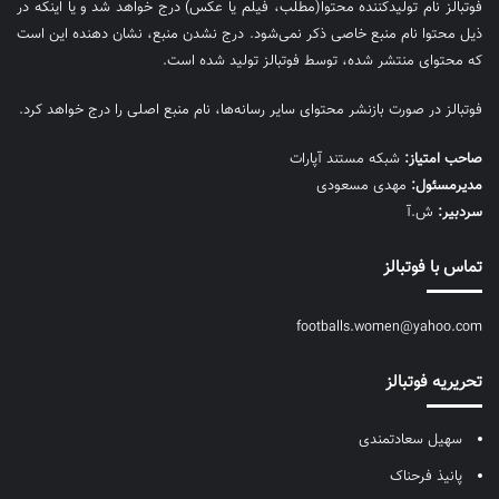
فوتبالز نام تولیدکننده محتوا(مطلب، فیلم یا عکس) درج خواهد شد و یا اینکه در
ذیل محتوا نام منبع خاصی ذکر نمی‌‎شود. درج نشدن منبع، نشان دهنده این است
که محتوای منتشر شده، توسط فوتبالز تولید شده است.
فوتبالز در صورت بازنشر محتوای سایر رسانه‌ها، نام منبع اصلی را درج خواهد کرد.
صاحب امتیاز:
شبکه مستند آپارات
مديرمسئول:
مهدی مسعودی
سردبیر:
ش.آ
تماس با فوتبالز
footballs.women@yahoo.com
تحریریه فوتبالز
سهیل سعادتمندی
پانیذ فرحناک