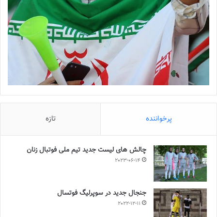
پرخواننده
تازه
چالش هاى ليست جدید تيم ملى فوتبال زنان
2023-06-14
جنجال جدید در سوپرلیگ فوتسال
2022-12-11