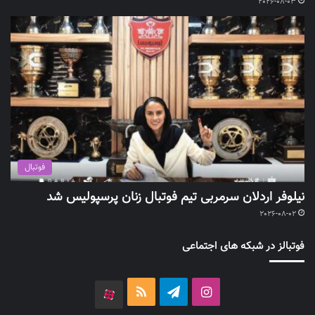
2026-08-03
فوتبال
نیلوفر اردلان سرمربی تیم فوتبال زنان پرسپولیس شد
2026-08-02
فوتبالز در شبکه های اجتماعی
اینستاگرام
تلگرام
خوراک
آپارات