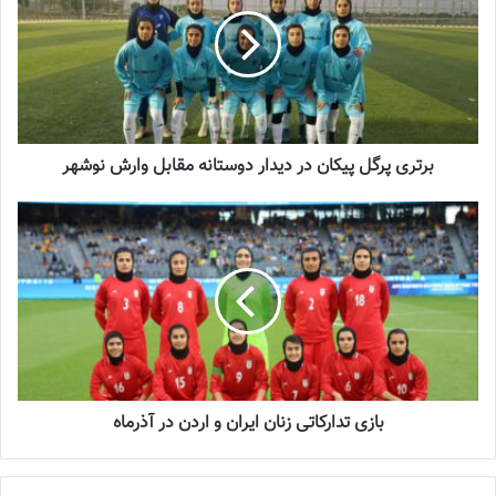
شماره 918 روزنامه فوتبالز منتشر شد
2023-07-07
برتری پرگل پیکان در دیدار دوستانه مقابل وارش نوشهر
هفته اول:
كانى كردستان- خاتون بم
پالايش گاز ايلام- پيكان تهران
سپاهان اصفهان- نماينده البرز
بازی تدارکاتی زنان ایران و اردن در آذرماه
شهردارى سيرجان- ملوان بندر انزلى
آوا تهران- فرا ايساتيس كران فارس