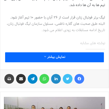
تيم ها به آن ها داده شد.
ليگ برتر فوتبال زنان قرار است از ٢٦ آبان با حضور ١٠ تيم آغاز شود.
البته طبق صحبت هاى گلاره ناظمى، مسئول سازمان ليگ فوتبال زنان،
تاريخ ادامه مسابقات به زودى اعلام مى شود.
نوشته های مشابه
شماره 772 روزنامه فوتبالز منتشر شد
نمایش بیشتر
2022-12-16
فیس بوک
توییتر
لینکدین
واتس آپ
تلگرام
اشتراک گذاری از طریق ایمیل
چاپ
شماره 1054 روزنامه فوتبالز منتشر شد
2023-12-25
شماره 900 روزنامه فوتبالز منتشر شد
2023-06-14