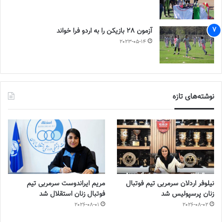
آزمون 28 بازیکن را به اردو فرا خواند
2023-05-14
نوشته‌های تازه
نیلوفر اردلان سرمربی تیم فوتبال
مریم ایراندوست سرمربی تیم
زنان پرسپولیس شد
فوتبال زنان استقلال شد
2026-08-01
2026-08-02