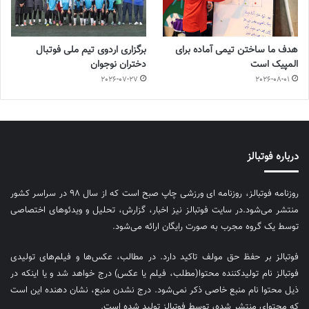
هدف ما ساختن تیمی آماده برای
برگزاری اردوی تیم ملی فوتبال
المپیک است
دختران نوجوان
2026-07-27
2026-08-01
درباره فوتبالز
روزنامه فوتبالز، روزنامه ای ورزشی چاپ صبح است که از سال ۹۸ در سراسر کشور
منتشر می‌شود.در سایت فوتبالز نیز اخبار، گزارش، تحلیل و ویدئوهای اختصاصی
توسط یک گروه مجرب به صورت رایگان ارائه می‌شود.
فوتبالز بر حفظ حق مولف تاکید دارد. در مطالب، عکس‌ها و فیلم‌های تولیدی
فوتبالز نام تولیدکننده محتوا(مطلب، فیلم یا عکس) درج خواهد شد و یا اینکه در
ذیل محتوا نام منبع خاصی ذکر نمی‌‎شود. درج نشدن منبع، نشان دهنده این است
که محتوای منتشر شده، توسط فوتبالز تولید شده است.