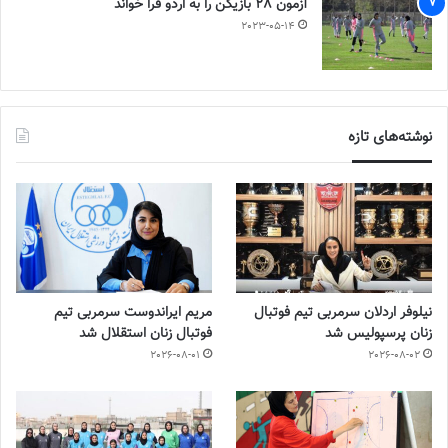
آزمون 28 بازیکن را به اردو فرا خواند
2023-05-14
نوشته‌های تازه
نیلوفر اردلان سرمربی تیم فوتبال
مریم ایراندوست سرمربی تیم
زنان پرسپولیس شد
فوتبال زنان استقلال شد
2026-08-01
2026-08-02