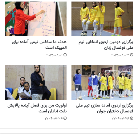
💻منبع:خبر روز 📸عکس:خبر روز ✍️خبرنگار:امیرعلی شفیعی
◾️
با فوتبالز همراه شوید
◾️فوتبالز را در اینستاگرام دنبال کنید
footballs.women@
◾️
برگزاری دومین اردوی انتخابی تیم
هدف ما ساختن تیمی آماده برای
ملی فوتسال زنان
المپیک است
برچسب ها
سوپرلیگ
عارفه یوسفی‌نژاد
فوتسال زنان
مس رفسنجان
2026-08-01
2026-08-03
برگزاری اردوی آماده سازی تیم ملی
اولویت من برای فصل آینده پالایش
فوتسال دختران جوان
نفت آبادان است
2026-07-24
2026-07-26