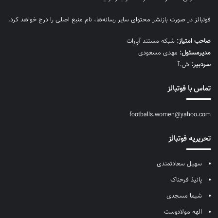
فوتبالز در صورت بازنشر محتوای سایر رسانه‌ها، نام منبع اصلی را درج خواهد کرد.
صاحب امتیاز:
شبکه مستند آپارات
مديرمسئول:
مهدی مسعودی
سردبیر:
ش.آ
تماس با فوتبالز
footballs.women@yahoo.com
تحریریه فوتبالز
سهیل سعادتمندی
پانیذ فرحناک
شیما مسجدی
الهه مولادوست