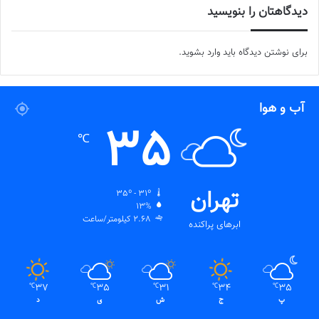
دیدگاهتان را بنویسید
برای نوشتن دیدگاه باید
وارد بشوید
.
آب و هوا
35
℃
تهران
35º - 31º
13%
2.68 کیلومتر/ساعت
ابرهای پراکنده
37
35
31
34
35
℃
℃
℃
℃
℃
پ
ج
ش
ی
د