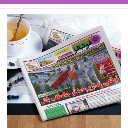
آمده بود و حالا به نظر می‌رسد این حواشی به فوتبال زنان ایران رسیده
است؛ آن‌هم در حالی‌که مطمئنا تعویق‌های سریالی لیگ برتر فوتبال زنان
هم می‌تواند به تیم ملی هم آسیب بزند و هم برای تیم‌هایی که بنیه
مالی قدرتمندی ندارند، دردسر بسازد!
💻منبع:فوتبال360 📸عکس:نرگس محمدخواه
◾️
با فوتبالز همراه شوید
◾️فوتبالز را در اینستاگرام دنبال کنید
footballs.women@
◾️
برچسب ها
فوتبال زنان
لیگ برتر