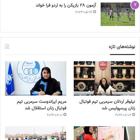
آزمون 28 بازیکن را به اردو فرا خواند
2023-05-14
نوشته‌های تازه
نیلوفر اردلان سرمربی تیم فوتبال
مریم ایراندوست سرمربی تیم
زنان پرسپولیس شد
فوتبال زنان استقلال شد
2026-08-01
2026-08-02