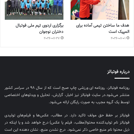
هدف ما ساختن تیمی آماده برای
برگزاری اردوی تیم ملی فوتبال
المپیک است
دختران نوجوان
2026-07-27
2026-08-01
درباره فوتبالز
روزنامه فوتبالز، روزنامه ای ورزشی چاپ صبح است که از سال ۹۸ در سراسر کشور
منتشر می‌شود.در سایت فوتبالز نیز اخبار، گزارش، تحلیل و ویدئوهای اختصاصی
توسط یک گروه مجرب به صورت رایگان ارائه می‌شود.
فوتبالز بر حفظ حق مولف تاکید دارد. در مطالب، عکس‌ها و فیلم‌های تولیدی
فوتبالز نام تولیدکننده محتوا(مطلب، فیلم یا عکس) درج خواهد شد و یا اینکه در
ذیل محتوا نام منبع خاصی ذکر نمی‌‎شود. درج نشدن منبع، نشان دهنده این است