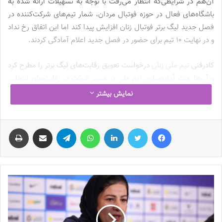
آن‌هم در شرایطی‌که انتظار می‌رفت با توجه به تسهیلات ارائه شده به
باشگاه‌های فعال در حوزه فوتبال مردان، شمار تیم‌های شرکت‌کننده در
فصل جدید لیگ برتر فوتبال زنان افزایش پیدا کند اما این اتفاق رخ نداد
و در نهایت 10 تیم برای حضور در فصل جدید اعلام آمادگی کردند.
کادرفنی
تیم ملی زنان
درخواست تعویق رقابت‌های لیگ برتر را مطرح کرد
و آن‌ها بحث آماده‌سازی تیم ملی در مسیر شرکت در رقابت‌های انتخابی
المپیک 2024 پاریس را مطرح کردند. درخواستی که با پافشاری مسئولان
نمایش بیشتر
فدراسیون فوتبال در نهایی اجرایی شد و شروع شانزدهمین دوره از
رقابت‌های لیگ برتر فوتبال زنان ایران بیش از 2 ماه به تعویق افتاد تا
فیس بوک
توییتر
لینکدین
واتس آپ
تلگرام
اشتراک گذاری از طریق ایمیل
چاپ
شرایط برای برگزاری اردوهای ملی فراهم شود اما جالب آنکه در این بازه
زمان، خبری از اردوهای پیوسته برای شاگردان مریم آزمون نبود و به نظر
می‌رسد در این‌باره، تیم ملی از تعطیلی رقابت‌های لیگ برتر آسیب دید!
بی‌برنامگی تیم ملی دردسرساز شد!
شانزدهمین دوره لیگ برتر فوتبال زنان ایران دهم آبان‌ماه قرعه‌کشی شد
و
گلاره ناظمی
که مسئولیت برگزاری رقابت‌های فوتبال باشگاهی زنان را
برعهده دارد، اعلام کرد که رقابت‌های فصل جدید بعد از تعویق 2 ماهه،