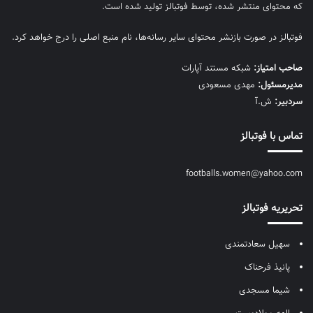
که محتوای منتشر شده، توسط فوتبالز تولید شده است.
فوتبالز در صورت بازنشر محتوای سایر رسانه‌ها، نام منبع اصلی را درج خواهد کرد.
صاحب امتیاز:
شبکه مستند آپارات
مديرمسئول:
مهدی مسعودی
سردبیر:
ش.آ
تماس با فوتبالز
footballs.women@yahoo.com
تحریریه فوتبالز
سهیل سعادتمندی
پانیذ فرحناک
شیما مسجدی