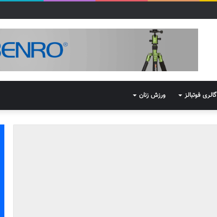
گالری فوتبالز
ورزش زنان