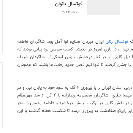
فوتسال بانوان
2023-08-01
یگ
فوتسال زنان
ایران میزبان صنایع نوا آمل بود. شاگردان فاطمه
تهران، در بازی امروز در اندیشه کسب سومین برد پیاپی بودند که
 دبل گلزنی او در کنار درخشش نازنین استکی‌فر، شاگردان شریف
 را جشن گرفتند تا تنها تیم فصل جدید رقابت‌ها باشند که همچنان
سایپا تهران در یکی از جدال‌های جذاب هفته، موفق شد دربی استان تهران را با پیروزی 4 گله به سود خود به پایان ببرد و در
روز گلزنی نسرین قمی، سوسن رضاپور، نسیمه غلامی و مهسا نظری، شاگردان معصومه رضازاده با 4 گل از سد مهرعظام
بار در نقش گلزن در ترکیب تیمش درخشید و فاطمه رحمتی و سحر
برابر رایزکو صفادشت به پیروزی برسد تا شکست هفته گذشته با این