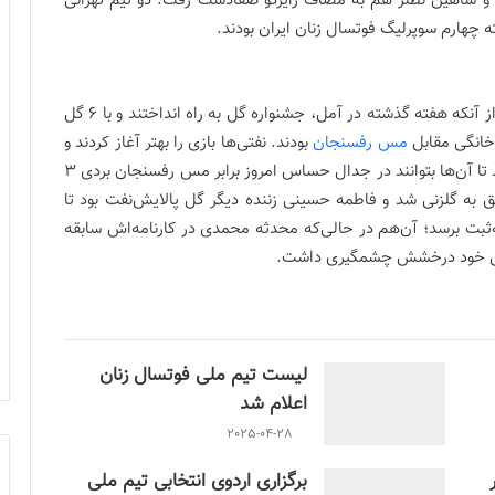
 و شاهین نطنز هم به مصاف رایزکو صفادشت رفت. دو تیم تهرانی
ه چهارم سوپرلیگ فوتسال زنان ایران بودند.
شاگردان پریسا امامی‌زاده در تیم پالایش‌نفت آبادان بعد از آنکه هفته گذشته در آمل، جشنواره گل به راه انداختند و با 6 گل
مس رفسنجان
بودند. نفتی‌ها بازی را بهتر آغاز کردند و
درخشش محدثه محمدی، ستاره کلیدی این تیم باعث شد تا آن‌ها بتوانند در جدال حساس امروز برابر مس رفسنجان بردی 3
دست آورند. محمدی در بازی امروز 2 بار موفق به گلزنی شد و فاطمه حسینی زننده دیگر گل پالایش‌نفت بود تا
 برسد؛ آن‌هم در حالی‌که محدثه محمدی در کارنامه‌اش سابقه
 سابق خود درخشش چشمگیری داشت.
لیست تیم ملی فوتسال زنان
اعلام شد
2025-04-28
برگزاری اردوی انتخابی تیم ملی