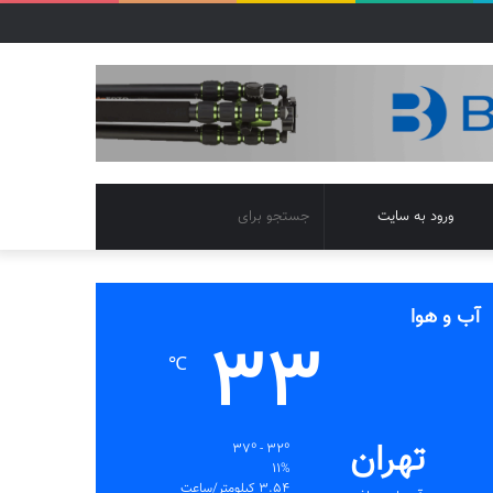
تغییر
جستجو
ورود به سایت
پوسته
برای
آب و هوا
33
℃
تهران
37º - 32º
11%
3.54 کیلومتر/ساعت