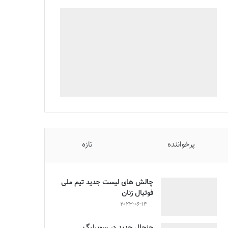
پرخواننده
تازه
چالش هاى ليست جدید تيم ملى
فوتبال زنان
2023-06-14
جنجال جدید در سوپرلیگ