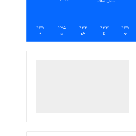
آسمان صاف
37
35
32
33
37
℃
℃
℃
℃
℃
پ
ج
ش
ی
د