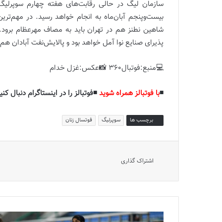
سازمان لیگ در حالی رقابت‌های هفته چهارم سوپرلیگ فو
بیست‌وپنجم آبان‌ماه به انجام خواهد رسید. در مهم‌تری
شاهین نطنز هم در تهران باید به مصاف مهرعظام برود. 
پذیرای صنایع نوا آمل خواهد بود و پالایش‌نفت آبادان ه
💻منبع:فوتبال360 📸عکس:غزل خدام
◾️
با فوتبالز همراه شوید
◾️فوتبالز را در اینستاگرام دنبال کنید
برچسب ها
سوپرلیگ
فوتسال زنان
اشتراک گذاری