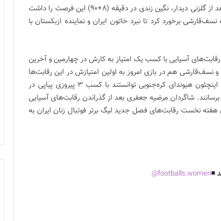
توانست با شوت پرقدرت خود بازی را به تساوی بکشاند. بعد از گلزنی دیدار، نگین زندی در دقیقه (8+90) این فرصت را داشت
نسف‌قارشی برخورد کرد تا نبرد خاتون ایران و نماینده ازبکستان با
ز رقابت‌های آسیایی با کسب یک امتیاز به کارش در چهارمین و آخرین
 و نسف‌قارشی هم در بازی امروز به اولین امتیازش در این رقابت‌ها
دست یافت؛ آن‌هم در حالی‌که تیم‌های اوراواردز ژاپن و اینچئون هیوندای کره‌جنوبی توانستند با کسب 3 پیروزی پیاپی در
برسانند. شاگردان مرضیه جعفری بعد از گذراندن رقابت‌های آسیایی
ن هفته نخست رقابت‌های فصل جدید لیگ برتر فوتبال زنان ایران به
 ◾️
footballs.women@