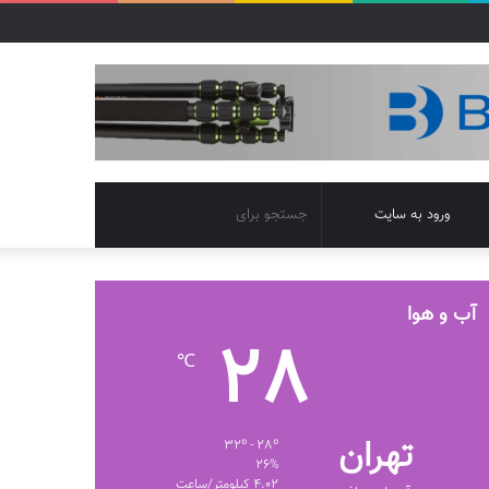
تغییر
جستجو
ورود به سایت
پوسته
برای
آب و هوا
28
℃
تهران
32º - 28º
26%
4.02 کیلومتر/ساعت