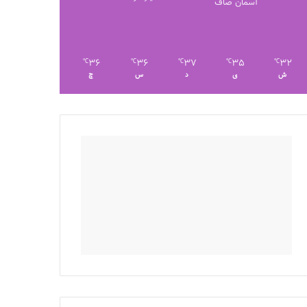
آسمان صاف
36
36
37
35
32
℃
℃
℃
℃
℃
ش
ی
د
س
چ