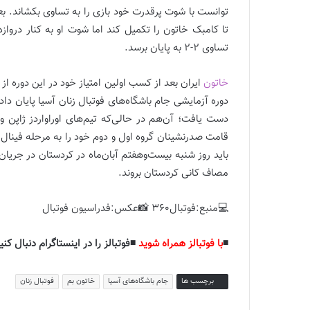
تا کامبک خاتون را تکمیل کند اما شوت او به کنار دروازه 
تساوی 2-2 به پایان برسد.
خاتون
ایران بعد از کسب اولین امتیاز خود در این دوره ا
دوره آزمایشی جام باشگاه‌های فوتبال زنان آسیا پایان داد
قامت صدرنشینان گروه اول و دوم خود را به مرحله فینال 
باید روز شنبه بیست‌وهفتم آبان‌ماه در کردستان در جریا
مصاف کانی کردستان بروند.
💻منبع:فوتبال360 📸عکس:فدراسیون فوتبال
◾️
با فوتبالز همراه شوید
◾️فوتبالز را در اینستاگرام دنبال کنید
برچسب ها
جام باشگاه‌های آسیا
خاتون بم
فوتبال زنان