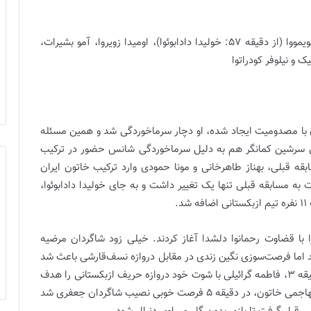
جونیمقلوا مافتونا، انجوله نگونجا، آدامز گریس، مفتونا شویمووا (از دقیقه 57: خولیدا دادابوئوا)، اومیدا زویروا، آمو بشیرات،
چیک و نیلوفر کودراتوا
ان با مصدومیت ایجاد شده، او دچار سرماخوردگی شد و همین مسئله
ن سرشین کمانگر هم به دلیل سرماخوردگی شانس حضور در ترکیب
قه قبلی، بهناز طاهرخانی و مونا حمودی وارد ترکیب خاتون ایران
 مسابقه قبلی تنها یک تغییر داشت و به جای خولیدا دادابوئوا،
.
اکور کار خود را با قضاوت رحمانوا دلشدا آغاز کردند. خیلی زود شاگردان مرضیه
د اما فرصت‌سوزی نگین زندی در مقابل دروازه نسف‌قارشی باعث شد
تا موقعیت تک‌به‌تک به گل تبدیل نشود. در ادامه و در دقیقه 3، فاطمه گرائیلی با شوت خود دروازه حریف ازبکستانی را هدف
قرار داد که مافتونا شوت او را مهار کرد. در ادامه نمایش تهاجمی خاتون، در دقیقه 5 فرصت خوبی نصیب شاگردان جعفری شد