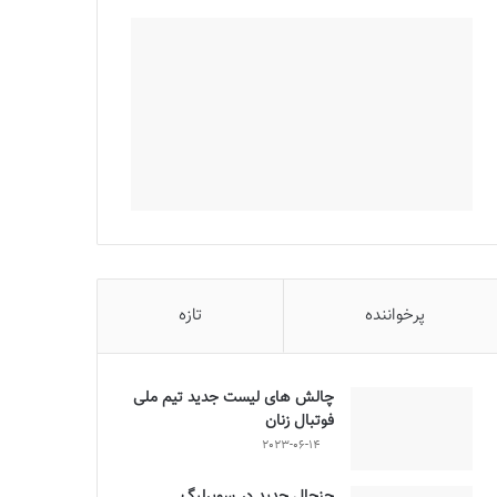
پرخواننده
تازه
چالش هاى ليست جدید تيم ملى
فوتبال زنان
2023-06-14
جنجال جدید در سوپرلیگ