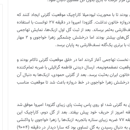
رشی قرار گرفت تا بازی بدون گل مساوی دنبال شود.
 بودند تا با محوریت لیودمیلا کاراچیک موقعیت گلزنی ایجاد کنند که
2 موقعیت پیاپی ایجاد شده از سوی او جایی در چارچوب دروازه خاتون نداشت. گلزودا امیروا در دقیقه 27 توانست با استفاده
‌قارشی به‌ثمر برساند. بعد از ثبت گل اول ازبک‌ها، نمایش تهاجمی
شاگردان ولادیسلاو خان ادامه پیدا کرد و آن‌ها به دنبال گل‌های بیشتر بودند اما درخشش چشمگیر زهرا خواجوی و 2 مهار
ست با برتری یک‌گله نسف‌قارشی به پایان برسد.
ه نخست تهاجمی آغاز کردند اما در خلق موقعیت گلزنی ناکام بودند و
قعیت نصفمه‌ونیمه، ارسال دیدنی فاطمه گرائیلی با ضربه تمام‌کننده
دقیقه 62 گل تساوی به سود خاتون ایران به‌ثبت برسد. بعد از گلزنی حمودی، ازبک‌ها به دنبال آن
د که درخشش زهرا خواجوی در خط دروازه باعث شد تا موقعیت مناسب
کاراچیک روی یک کار تیمی زیبا در دقیقه 71 موفق به گلزنی شد؛ او روی پاس پشت پای زیبای گلزودا امیروا موفق شد
ابقه امروز از حریف خود پیش بیفتد. بعد از گل دوم، کاراچیک این
فرصت را داشت تا گل سوم را هم به‌ثمر برساند اما در دقیقه 77 ضربه زیبای ستاره باتجربه ازبک‌ها را زهرا خواجوی با واکنشی
استثنایی مهار کرد. در دقایق پایانی مسابقه، نماینده ایران به دنبال رسیدن به گل تساوی بود که سارا دیدار در دقیقه (4+90)