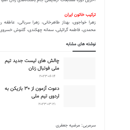
آخرین دوره مسابقات آزمایشی جام باشگاه‌های زنان آسیا ت
ترکیب خاتون ایران
محمدی، فاطمه گرائیلی، سمانه چهکندی، گلنوش خسروی، 
نوشته های مشابه
چالش هاى ليست جدید تيم
ملى فوتبال زنان
2023-06-14
دعوت آزمون از 30 بازیکن به
اردوی تیم ملی
2023-03-21
سرمربی: مرضیه جعفری