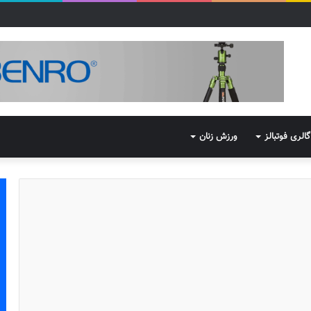
گالری فوتبالز
ورزش زنان