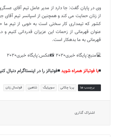
وی در پایان گفت: جا دارد از مدیر عامل تیم آقای عسگ
از زنان حمایت می کند و همچنین از اسپانسر تیم آقای جه
کشور که تیمداری کار سختی است به خوبی از تیم ما حم
عنوان قهرمانی از زحمات این عزیزان قدردانی کنیم و
قهرمانی به ما بدهکار است.
💻منبع:پایگاه خبری2020 📸عکس:پایگاه خبری2020
◾️
با فوتبالز همراه شوید
◾️فوتبالز را در اینستاگرام دنبال کنید
برچسب ها
پریا چکانی
سوپرلیگ
شاهین
فوتسال زنان
اشتراک گذاری