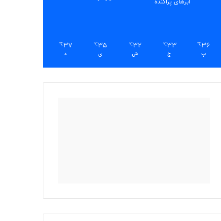
ابرهای پراکنده
37
35
32
33
36
℃
℃
℃
℃
℃
پ
ج
ش
ی
د