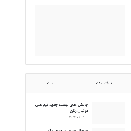
پرخواننده
تازه
چالش هاى ليست جدید تيم ملى
فوتبال زنان
2023-06-14
جنجال جدید در سوپرلیگ