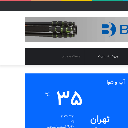
تغییر
جستجو
ورود به سایت
پوسته
برای
آب و هوا
35
℃
تهران
36º - 31º
10%
4.92 کیلومتر/ساعت