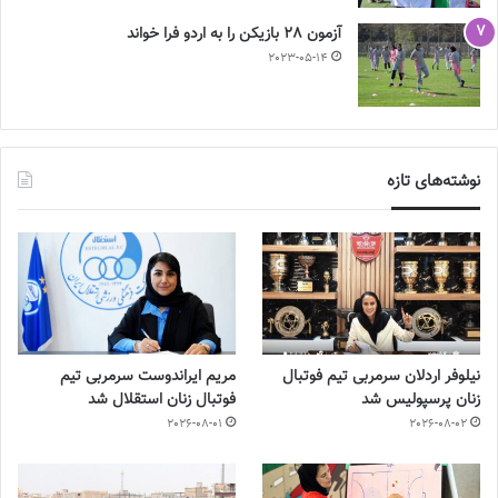
آزمون 28 بازیکن را به اردو فرا خواند
2023-05-14
نوشته‌های تازه
نیلوفر اردلان سرمربی تیم فوتبال
مریم ایراندوست سرمربی تیم
زنان پرسپولیس شد
فوتبال زنان استقلال شد
2026-08-01
2026-08-02