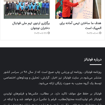
هدف ما ساختن تیمی آماده برای
برگزاری اردوی تیم ملی فوتبال
المپیک است
دختران نوجوان
2026-07-27
2026-08-01
درباره فوتبالز
روزنامه فوتبالز، روزنامه ای ورزشی چاپ صبح است که از سال ۹۸ در سراسر کشور
منتشر می‌شود.در سایت فوتبالز نیز اخبار، گزارش، تحلیل و ویدئوهای اختصاصی
توسط یک گروه مجرب به صورت رایگان ارائه می‌شود.
فوتبالز بر حفظ حق مولف تاکید دارد. در مطالب، عکس‌ها و فیلم‌های تولیدی
فوتبالز نام تولیدکننده محتوا(مطلب، فیلم یا عکس) درج خواهد شد و یا اینکه در
ذیل محتوا نام منبع خاصی ذکر نمی‌‎شود. درج نشدن منبع، نشان دهنده این است