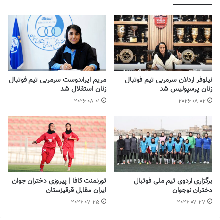
2022-12-10
اردلان
در ارتباط با تغییرات زیاد تیمش در این فصل گفت: تیم ما تیم
جوانی است فکر می کنم بالای ۱۴-۱۲ بازیکنان تیم ما زیر ۲۳ سال
هستند. سعی کردیم یک تیم جوان را در کنار بازیکنان با تجربه و بومی
نیلوفر اردلان سرمربی تیم فوتبال
مریم ایراندوست سرمربی تیم فوتبال
درست کنیم. فکر می کنم پنج بازیکن غیر بومی بیشتر نداریم که آن هم
زنان پرسپولیس شد
زنان استقلال شد
سعی کردیم از بین جوانان کشورمان باشند که بتوانیم آنها را برای سال
2026-08-01
2026-08-02
های آینده باشگاه آماده کنیم. در کل تیم جوان و خیلی خوبی هستیم و
تمام تلاش مان را خواهیم کرد و انشالله جواب این تلاشها را داخل زمین
مستطیل سبز بگیریم.
💻منبع:روابط عمومی باشگاه سپاهان 📸عکس:روابط عمومی باشگاه
سپاهان
برگزاری اردوی تیم ملی فوتبال
تورنمنت کافا | پیروزی دختران جوان
دختران نوجوان
ایران مقابل قرقیزستان
◾️
با فوتبالز همراه شوید
◾️فوتبالز را در اینستاگرام دنبال کنید
2026-07-25
2026-07-27
footballs.women@
◾️