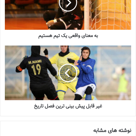
باشگاه و بازیکنان تیم است عمل کنیم و در نهایت ۳ امتیاز را کسب
کنیم.
نوشته های مشابه
به معنای واقعی یک تیم هستیم
چالش هاى ليست جدید تيم ملى فوتبال
زنان
2023-06-14
تازه‌ترین خبرها از درمان ۲ ملی‌پوش فوتبال
زنان
2023-12-24
دعوت آزمون از 30 بازیکن به اردوی تیم ملی
غير قابل پيش بينى ترين فصل تاريخ
2023-03-21
آینده درخشانی در انتظار فوتبال بانوان است
نوشته های مشابه