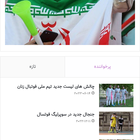
پرخواننده
تازه
چالش هاى ليست جدید تيم ملى فوتبال زنان
2023-06-14
جنجال جدید در سوپرلیگ فوتسال
2022-12-11