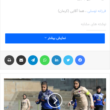
فرزانه توسلی
، هما آقایی (کرمان)
نوشته های مشابه
جنجال جدید در سوپرلیگ فوتسال
نمایش بیشتر
2022-12-11
فیس بوک
توییتر
لینکدین
واتس آپ
تلگرام
اشتراک گذاری از طریق ایمیل
چاپ
لیست تیم ملی فوتسال زنان اعلام شد
2025-04-28
سرنوشت عجیب ستاره ایرانی در تورکال
2023-05-12
برگزاری اردوی انتخابی تیم ملی فوتسال