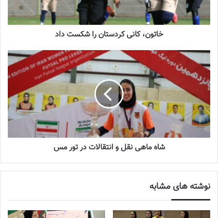
بانوان
2023-08-01
خاتون، کانی کردستان را شکست داد
کیمیا رحیمی نیا (مازندران)
فرشته کریمی
، فرشته خسروی، فاطمه رحمتی ، مهتاب بنایی ، سحر
زمانی (اصفهان)
نسترن مقیمی ، الهام عنافچه ، مارال ترکمان ، محدثه محمدی ، زهرا
لطف آبادی ، سارا شیربیگی ، زینب کرمی ، مریم سید (خوزستان)
شاه ماهی نقل و انتقالات در تور مس
فهیمه قنبری (خراسان رضوی)
زیبا افروغ ، نسرین قمی ، مهدیه محمودی نیا ، نگارسادات یعقوبی
نوشته های مشابه
(تهران)
شایان ذکر است اردوی فوق از عصر روز پنجشنبه دوم آذرماه در مرکز