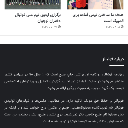
هدف ما ساختن تیمی آماده برای
برگزاری اردوی تیم ملی فوتبال
المپیک است
دختران نوجوان
2026-07-27
2026-08-01
درباره فوتبالز
روزنامه فوتبالز، روزنامه ای ورزشی چاپ صبح است که از سال ۹۸ در سراسر کشور
منتشر می‌شود.در سایت فوتبالز نیز اخبار، گزارش، تحلیل و ویدئوهای اختصاصی
توسط یک گروه مجرب به صورت رایگان ارائه می‌شود.
فوتبالز بر حفظ حق مولف تاکید دارد. در مطالب، عکس‌ها و فیلم‌های تولیدی
فوتبالز نام تولیدکننده محتوا(مطلب، فیلم یا عکس) درج خواهد شد و یا اینکه در
ذیل محتوا نام منبع خاصی ذکر نمی‌‎شود. درج نشدن منبع، نشان دهنده این است
که محتوای منتشر شده، توسط فوتبالز تولید شده است.