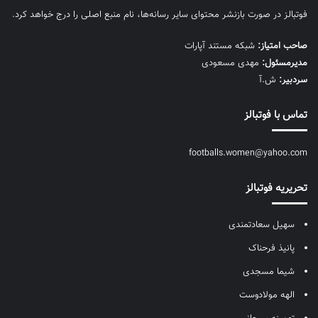
فوتبالز در صورت بازنشر محتوای سایر رسانه‌ها، نام منبع اصلی را درج خواهد کرد.
صاحب امتیاز:
شبکه مستند آپارات
مديرمسئول:
مهدی مسعودی
سردبیر:
ش.آ
تماس با فوتبالز
footballs.women@yahoo.com
تحریریه فوتبالز
سهیل سعادتمندی
پانیذ فرحناک
شیما مسجدی
الهه مولادوست