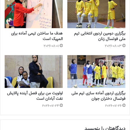
ملی فوتبال برگزار می شود.
💻منبع:فدراسیون فوتبال 📸عکس:فدراسیون فوتبال
برگزاری دومین اردوی انتخابی تیم
هدف ما ساختن تیمی آماده برای
◾️
با فوتبالز همراه شوید
◾️فوتبالز را در اینستاگرام دنبال کنید
ملی فوتسال زنان
المپیک است
footballs.women@
◾️
2026-08-01
2026-08-03
برچسب ها
تیم ملی فوتسال
فروزان سلیمانی
فوتسال زنان
برگزاری اردوی آماده سازی تیم ملی
اولویت من برای فصل آینده پالایش
فوتسال دختران جوان
نفت آبادان است
2026-07-24
2026-07-26
دیدگاهتان را بنویسید