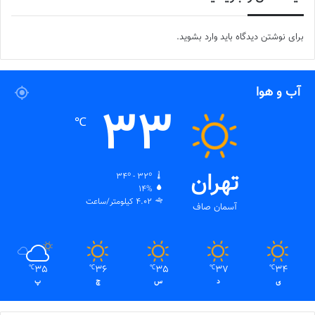
برای نوشتن دیدگاه باید
وارد بشوید
.
آب و هوا
33
℃
تهران
34º - 32º
14%
4.02 کیلومتر/ساعت
آسمان صاف
35
36
35
37
34
℃
℃
℃
℃
℃
ی
د
س
چ
پ